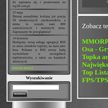
do zapisania się i promowania na
top50.com.pl.
15 maja
Dzisiaj usunęliśmy kolejną już porcję
50 nieaktywnych użytkowników, a
mimo to zostało nam 800
Zobacz te
wartościowych i świetnych stron.
Zapraszamy do przeglądania!
14 kwietnia:
MMORPG
Dodajemy nową usługę agregacji RSS
ze stron członków toplisty, na razie jako
Osa - G
beta. Pobrane w RSS newsy będą
wyświetlane w szczegółach
Topka a
toplistowiczów, a także na kanałach
zbiorczych.
Najwięk
(starsze newsy)
Top Lis
Wyszukiwanie
FPS/TP