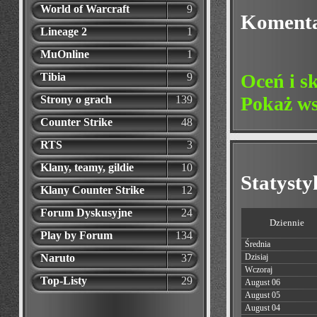
World of Warcraft
9
Koment
Lineage 2
1
MuOnline
1
Oceń i s
Tibia
9
Pokaż ws
Strony o grach
139
Counter Strike
48
RTS
3
Klany, teamy, gildie
10
Statyst
Klany Counter Strike
12
Forum Dyskusyjne
24
Dziennie
Play by Forum
134
Średnia
Naruto
37
Dzisiaj
Wczoraj
Top-Listy
29
August 06
August 05
August 04