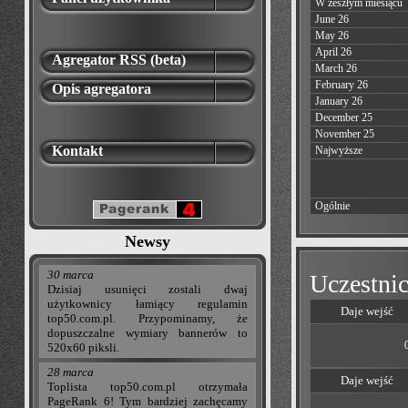
W zeszłym miesiącu
June 26
May 26
April 26
Agregator RSS (beta)
March 26
February 26
Opis agregatora
January 26
December 25
November 25
Kontakt
Najwyższe
Ogólnie
Newsy
30 marca
Uczestnic
Dzisiaj usunięci zostali dwaj
użytkownicy łamiący regulamin
Daje wejść
top50.com.pl. Przypominamy, że
dopuszczalne wymiary bannerów to
520x60 piksli.
28 marca
Daje wejść
Toplista top50.com.pl otrzymała
PageRank 6! Tym bardziej zachęcamy