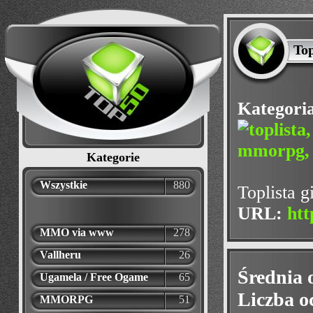
To
Kategori
Kategorie
Wszystkie
880
Toplista 
URL:
htt
MMO via www
278
Vallheru
26
Średnia 
Ugamela / Free Ogame
65
Liczba o
MMORPG
51