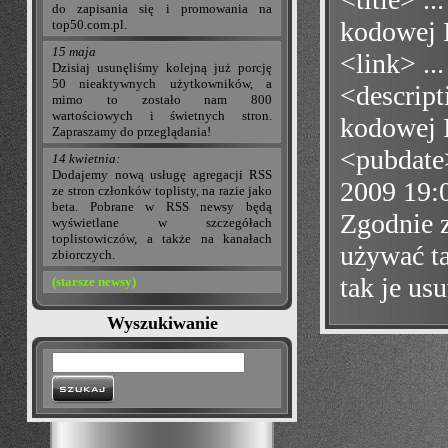
do zapisania się i promowania na
kodowej 
top50.com.pl.
15 maja
<link> ..
Dzisiaj usunęliśmy kolejną już porcję
50 nieaktywnych użytkowników, a
<descript
mimo to zostało nam 800
wartościowych i świetnych stron.
kodowej 
Zapraszamy do przeglądania!
<pubdate>
14 kwietnia:
Dodajemy nową usługę agregacji RSS
2009 19:
ze stron członków toplisty, na razie jako
beta. Pobrane w RSS newsy będą
Zgodnie 
wyświetlane w szczegółach
toplistowiczów, a także na kanałach
używać ta
zbiorczych.
tak je us
(starsze newsy)
Wyszukiwanie