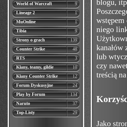
blogu, itp
World of Warcraft
9
Poszczeg
Lineage 2
1
wstępem d
MuOnline
1
niego link
Tibia
9
Użytkown
Strony o grach
139
kanałów 
Counter Strike
48
lub wtyc
RTS
3
czy nawet
Klany, teamy, gildie
10
treścią na
Klany Counter Strike
12
Forum Dyskusyjne
24
Play by Forum
134
Korzyśc
Naruto
37
Top-Listy
29
Jako stro