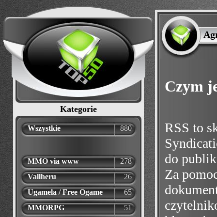
Ag
Czym j
Kategorie
RSS to sk
Wszystkie
880
Syndicati
do publik
MMO via www
278
Za pomoc
Vallheru
26
dokument
Ugamela / Free Ogame
65
czytelnik
MMORPG
51