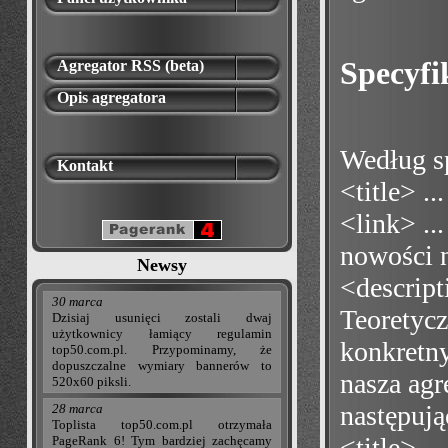
Specyfi
Agregator RSS (beta)
Opis agregatora
Według s
Kontakt
<title> ..
<link> ..
nowości n
Newsy
<descript
30 marca
Teoretyc
Dzisiaj usunięci zostali dwaj
użytkownicy łamiący regulamin
konkretny
top50.com.pl. Przypominamy, że
dopuszczalne wymiary bannerów to
nasza agr
520x60 piksli.
następują
28 marca
Toplista top50.com.pl otrzymała
<title> ..
PageRank 6! Tym bardziej zachęcamy