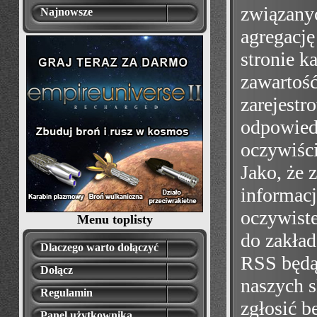
związany
Najnowsze
agregację
stronie k
zawartość
zarejestr
odpowiedni
oczywiśc
Jako, że 
informacj
oczywiste
Menu toplisty
do zakła
Dlaczego warto dołączyć
RSS będą
Dołącz
naszych 
Regulamin
zgłosić b
Panel użytkownika