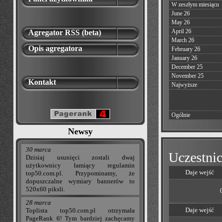
W zeszłym miesiącu
June 26
May 26
April 26
Agregator RSS (beta)
March 26
Opis agregatora
February 26
January 26
December 25
November 25
Kontakt
Najwyższe
Ogólnie
Newsy
30 marca
Uczestnic
Dzisiaj usunięci zostali dwaj
użytkownicy łamiący regulamin
Daje wejść
top50.com.pl. Przypominamy, że
dopuszczalne wymiary bannerów to
520x60 piksli.
28 marca
Daje wejść
Toplista top50.com.pl otrzymała
PageRank 6! Tym bardziej zachęcamy