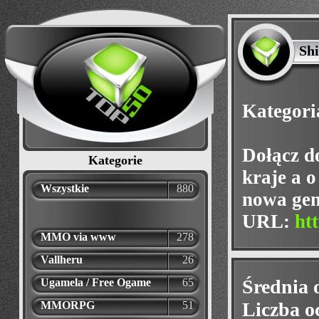
Shi
Kategori
Dołącz d
Kategorie
kraje a o
Wszystkie
880
nowa gene
URL:
ht
MMO via www
278
Vallheru
26
Średnia 
Ugamela / Free Ogame
65
Liczba o
MMORPG
51