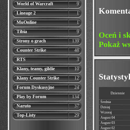
World of Warcraft
9
Koment
Lineage 2
1
MuOnline
1
Tibia
9
Oceń i s
Strony o grach
139
Pokaż ws
Counter Strike
48
RTS
3
Klany, teamy, gildie
10
Statyst
Klany Counter Strike
12
Forum Dyskusyjne
24
Dziennie
Play by Forum
134
Średnia
Naruto
37
Dzisiaj
Wczoraj
Top-Listy
29
August 04
August 03
August 02