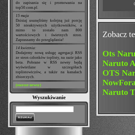
do zapisania się i promowania na
top50.com.pl.
15 maja
Dzisiaj usunęliśmy kolejną już porcję
50 nieaktywnych użytkowników, a
mimo to zostało nam 800
Zobacz te
wartościowych i świetnych stron.
Zapraszamy do przeglądania!
14 kwietnia:
Ots Naru
Dodajemy nową usługę agregacji RSS
ze stron członków toplisty, na razie jako
Naruto 
beta. Pobrane w RSS newsy będą
wyświetlane w szczegółach
OTS Nar
toplistowiczów, a także na kanałach
zbiorczych.
NowFor
(starsze newsy)
Naruto T
Wyszukiwanie