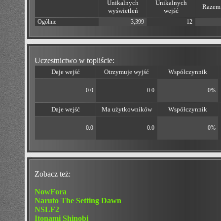
Unikalnych
Unikalnych
Razem 
wyświetleń
wejść
Ogólnie
3,399
12
Uczestnictwo w topliście:
Daje wejść
Otrzymuje wyjść
Współczynnik
0.0
0.0
0%
Daje wejść
Ma użytkowników
Współczynnik
0.0
0.0
0%
Zobacz też:
NowFora
Naruto The Setting Dawn
NSLF2
Itonami Shinobi