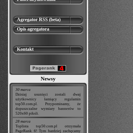
Agregator RSS (beta)
Opis agregatora
Kontakt
Newsy
30 marca
Dzisiaj usunięci zostali dwaj
użytkownicy łamiący regulamin
top50.com.pl. Przypominamy, że
dopuszczalne wymiary bannerów to
520x60 piksli.
28 marca
Toplista top50.com.pl otrzymała
PageRank 6! Tym bardziej zachęcamy