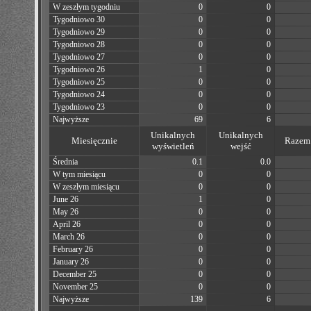
W zeszłym tygodniu
0
0
Tygodniowo 30
0
0
Tygodniowo 29
0
0
Tygodniowo 28
0
0
Tygodniowo 27
0
0
Tygodniowo 26
1
0
Tygodniowo 25
0
0
Tygodniowo 24
0
0
Tygodniowo 23
0
0
Najwyższe
69
6
Unikalnych
Unikalnych
Miesięcznie
Razem 
wyświetleń
wejść
Średnia
0.1
0.0
W tym miesiącu
0
0
W zeszłym miesiącu
0
0
June 26
1
0
May 26
0
0
April 26
0
0
March 26
0
0
February 26
0
0
January 26
0
0
December 25
0
0
November 25
0
0
Najwyższe
139
6