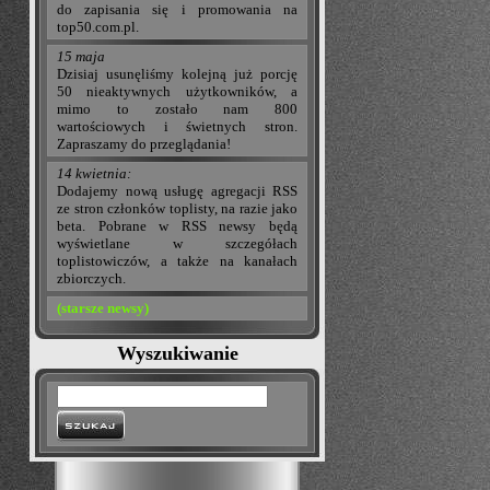
do zapisania się i promowania na
top50.com.pl.
15 maja
Dzisiaj usunęliśmy kolejną już porcję
50 nieaktywnych użytkowników, a
mimo to zostało nam 800
wartościowych i świetnych stron.
Zapraszamy do przeglądania!
14 kwietnia:
Dodajemy nową usługę agregacji RSS
ze stron członków toplisty, na razie jako
beta. Pobrane w RSS newsy będą
wyświetlane w szczegółach
toplistowiczów, a także na kanałach
zbiorczych.
(starsze newsy)
Wyszukiwanie