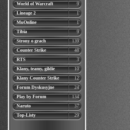
World of Warcraft
9
Lineage 2
1
MuOnline
1
Tibia
9
Strony o grach
139
Counter Strike
48
RTS
3
Klany, teamy, gildie
10
Klany Counter Strike
12
Forum Dyskusyjne
24
Play by Forum
134
Naruto
37
Top-Listy
29