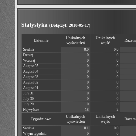
Statystyka
(Dołączył: 2010-05-17)
Unikalnych
Unikalnych
Dziennie
Razem 
wyświetleń
wejść
Średnia
0.0
0.0
Dzisiaj
0
0
Wczoraj
0
0
August 05
0
0
August 04
0
0
August 03
0
0
August 02
0
0
August 01
0
0
July 31
0
0
July 30
0
0
July 29
0
0
Najwyższe
18
2
Unikalnych
Unikalnych
Tygodniowo
Razem 
wyświetleń
wejść
Średnia
0.1
0.0
W tym tygodniu
0
0