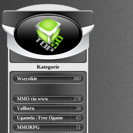
Kategorie
Wszystkie
880
MMO via www
278
Vallheru
26
Ugamela / Free Ogame
65
MMORPG
51