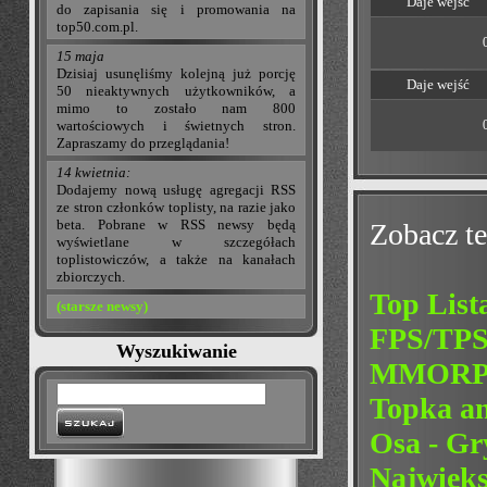
Daje wejść
do zapisania się i promowania na
top50.com.pl.
15 maja
Dzisiaj usunęliśmy kolejną już porcję
Daje wejść
50 nieaktywnych użytkowników, a
mimo to zostało nam 800
wartościowych i świetnych stron.
Zapraszamy do przeglądania!
14 kwietnia:
Dodajemy nową usługę agregacji RSS
ze stron członków toplisty, na razie jako
beta. Pobrane w RSS newsy będą
Zobacz te
wyświetlane w szczegółach
toplistowiczów, a także na kanałach
zbiorczych.
Top Lis
(starsze newsy)
FPS/TP
Wyszukiwanie
MMORPG
Topka a
Osa - G
Najwięk