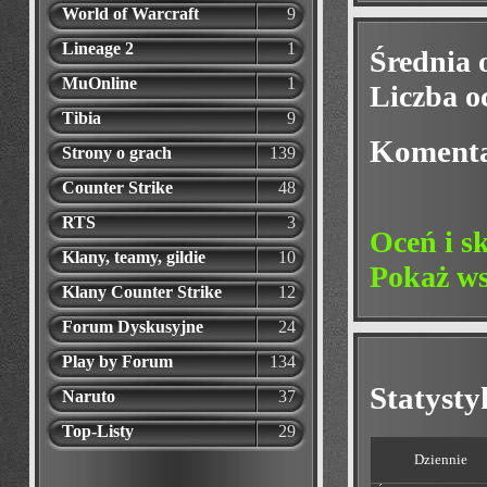
World of Warcraft
9
Lineage 2
1
Średnia 
MuOnline
1
Liczba o
Tibia
9
Koment
Strony o grach
139
Counter Strike
48
RTS
3
Oceń i s
Klany, teamy, gildie
10
Pokaż ws
Klany Counter Strike
12
Forum Dyskusyjne
24
Play by Forum
134
Statyst
Naruto
37
Top-Listy
29
Dziennie