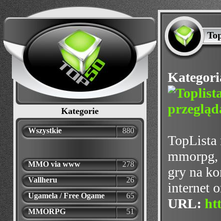
Top
Kategori
Kategorie
Wszystkie
880
TopLista 
mmorpg, m
MMO via www
278
gry na ko
Vallheru
26
internet 
Ugamela / Free Ogame
65
URL:
ht
MMORPG
51