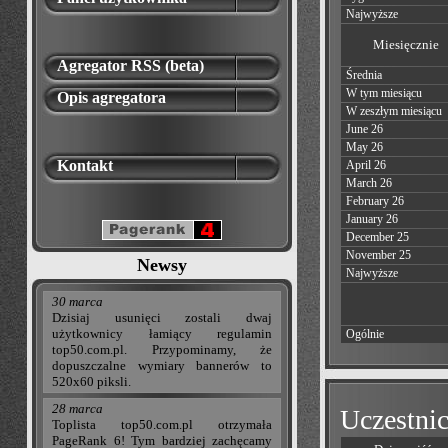
Najwyższe
Miesięcznie
Agregator RSS (beta)
Średnia
W tym miesiącu
Opis agregatora
W zeszłym miesiącu
June 26
May 26
Kontakt
April 26
March 26
February 26
January 26
December 25
November 25
Newsy
Najwyższe
30 marca
Dzisiaj usunięci zostali dwaj
użytkownicy łamiący regulamin
Ogólnie
top50.com.pl. Przypominamy, że
dopuszczalne wymiary bannerów to
520x60 piksli.
28 marca
Uczestnic
Toplista top50.com.pl otrzymała
PageRank 6! Tym bardziej zachęcamy