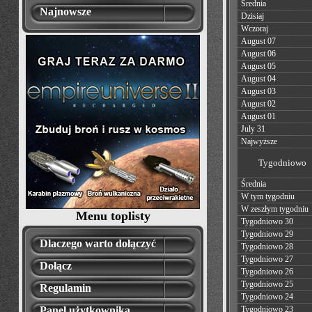
Średnia
Najnowsze
Dzisiaj
Wczoraj
August 07
August 06
August 05
August 04
August 03
August 02
August 01
July 31
Najwyższe
Tygodniowo
Średnia
W tym tygodniu
W zeszłym tygodniu
Menu toplisty
Tygodniowo 30
Tygodniowo 29
Dlaczego warto dołączyć
Tygodniowo 28
Tygodniowo 27
Dołącz
Tygodniowo 26
Tygodniowo 25
Regulamin
Tygodniowo 24
Panel użytkownika
Tygodniowo 23