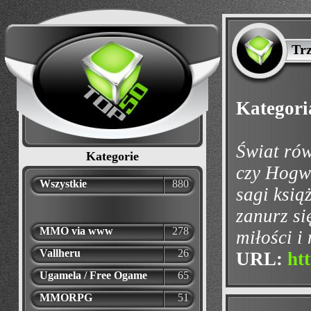
Tr
Kategori
Świat rów
Kategorie
czy Hogw
Wszystkie
880
sagi ksią
zanurz si
MMO via www
278
miłości i
Vallheru
26
URL:
ht
Ugamela / Free Ogame
65
MMORPG
51