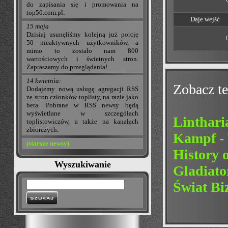
do zapisania się i promowania na
top50.com.pl.
Daje wejść
15 maja
Dzisiaj usunęliśmy kolejną już porcję
50 nieaktywnych użytkowników, a
mimo to zostało nam 800
wartościowych i świetnych stron.
Zapraszamy do przeglądania!
14 kwietnia:
Zobacz te
Dodajemy nową usługę agregacji RSS
ze stron członków toplisty, na razie jako
beta. Pobrane w RSS newsy będą
wyświetlane w szczegółach
Linthari
toplistowiczów, a także na kanałach
zbiorczych.
Kampf - 
(starsze newsy)
History 
Wyszukiwanie
Gladiat
Świat Bi