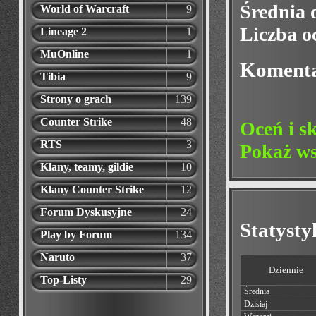
Średnia 
World of Warcraft
9
Liczba o
Lineage 2
1
MuOnline
1
Koment
Tibia
9
Strony o grach
139
Counter Strike
48
Oceń i s
RTS
3
Pokaż ws
Klany, teamy, gildie
10
Klany Counter Strike
12
Forum Dyskusyjne
24
Statyst
Play by Forum
134
Naruto
37
Dziennie
Top-Listy
29
Średnia
Dzisiaj