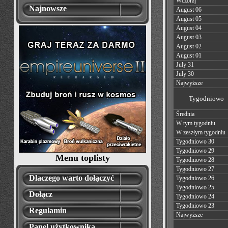
Wczoraj
Najnowsze
August 06
August 05
August 04
August 03
August 02
August 01
July 31
July 30
Najwyższe
Tygodniowo
Średnia
W tym tygodniu
W zeszłym tygodniu
Tygodniowo 30
Tygodniowo 29
Menu toplisty
Tygodniowo 28
Tygodniowo 27
Dlaczego warto dołączyć
Tygodniowo 26
Tygodniowo 25
Dołącz
Tygodniowo 24
Tygodniowo 23
Regulamin
Najwyższe
Panel użytkownika