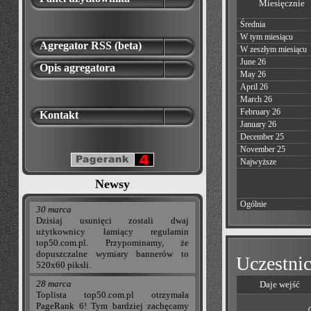
Miesięcznie
Średnia
W tym miesiącu
Agregator RSS (beta)
W zeszłym miesiącu
June 26
Opis agregatora
May 26
April 26
March 26
February 26
Kontakt
January 26
December 25
November 25
Najwyższe
Newsy
Ogólnie
30 marca
Dzisiaj usunięci zostali dwaj
użytkownicy łamiący regulamin
top50.com.pl. Przypominamy, że
dopuszczalne wymiary bannerów to
Uczestnic
520x60 piksli.
28 marca
Daje wejść
Toplista top50.com.pl otrzymała
PageRank 6! Tym bardziej zachęcamy