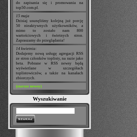
do zapisania się i promowania na
top50.com.pl.
15 maja
Dzisiaj usunęliśmy kolejną już porcję
50 nieaktywnych użytkowników, a
mimo to zostało nam 800
wartościowych i świetnych stron.
Zapraszamy do przeglądania!
14 kwietnia:
Dodajemy nową usługę agregacji RSS
ze stron członków toplisty, na razie jako
beta. Pobrane w RSS newsy będą
wyświetlane w szczegółach
toplistowiczów, a także na kanałach
zbiorczych.
(starsze newsy)
Wyszukiwanie