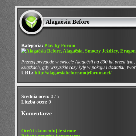
Alagaësia Before
Kategoria:
Play by Forum
Przeżyj przygodę w świecie Alagaësii na 800 lat przed tym,
książkach, gdy wszystkie rasy żyły w pokoju i dostatku, tw
URL:
http://alagaesiabefore.mojeforum.net/
Średnia ocen:
0 / 5
Liczba ocen:
0
Komentarze
Oceń i skomentuj tę stronę