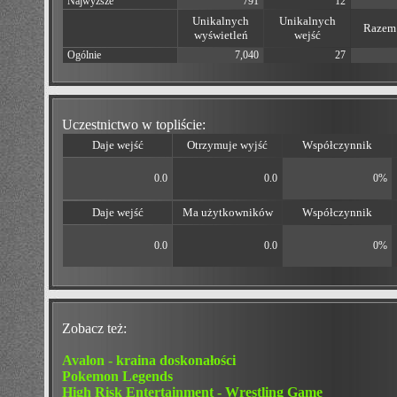
Najwyższe
791
12
Unikalnych
Unikalnych
Razem 
wyświetleń
wejść
Ogólnie
7,040
27
Uczestnictwo w topliście:
Daje wejść
Otrzymuje wyjść
Współczynnik
0.0
0.0
0%
Daje wejść
Ma użytkowników
Współczynnik
0.0
0.0
0%
Zobacz też:
Avalon - kraina doskonałości
Pokemon Legends
High Risk Entertainment - Wrestling Game