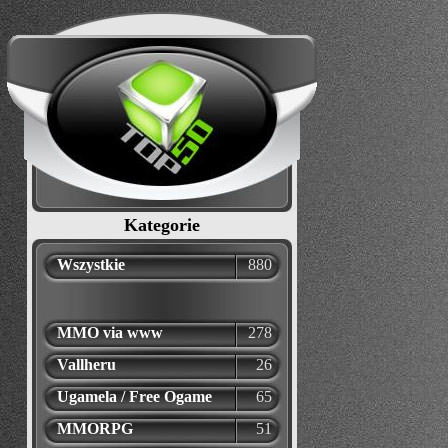
Kategorie
Wszystkie
880
MMO via www
278
Vallheru
26
Ugamela / Free Ogame
65
MMORPG
51