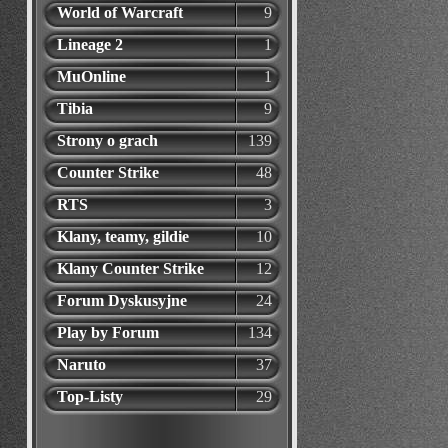
World of Warcraft
9
Lineage 2
1
MuOnline
1
Tibia
9
Strony o grach
139
Counter Strike
48
RTS
3
Klany, teamy, gildie
10
Klany Counter Strike
12
Forum Dyskusyjne
24
Play by Forum
134
Naruto
37
Top-Listy
29