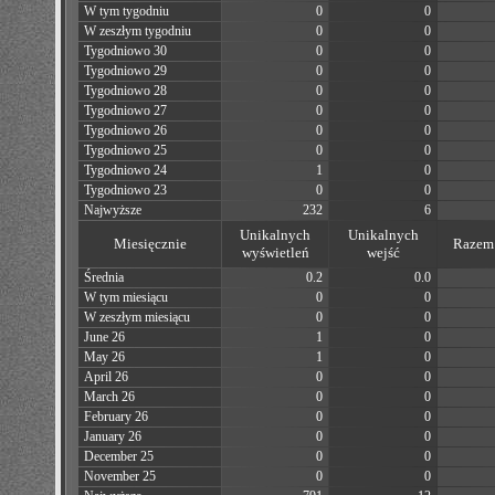
W tym tygodniu
0
0
W zeszłym tygodniu
0
0
Tygodniowo 30
0
0
Tygodniowo 29
0
0
Tygodniowo 28
0
0
Tygodniowo 27
0
0
Tygodniowo 26
0
0
Tygodniowo 25
0
0
Tygodniowo 24
1
0
Tygodniowo 23
0
0
Najwyższe
232
6
Unikalnych
Unikalnych
Miesięcznie
Razem 
wyświetleń
wejść
Średnia
0.2
0.0
W tym miesiącu
0
0
W zeszłym miesiącu
0
0
June 26
1
0
May 26
1
0
April 26
0
0
March 26
0
0
February 26
0
0
January 26
0
0
December 25
0
0
November 25
0
0