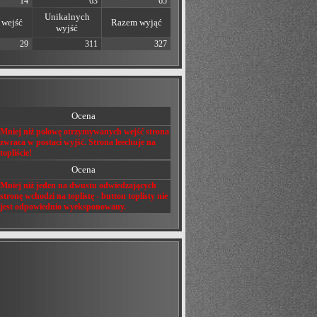
14
63
65
Unikalnych
wejść
Razem wyjąć
wyjść
29
311
327
Ocena
Mniej niż połowę otrzymywanych wejść strona
zwraca w postaci wyjść. Strona leechuje na
topliście!
Ocena
Mniej niż jeden na dwustu odwiedzających
stronę wchodzi na toplistę - button toplisty nie
jest odpowiednio wyeksponowany.