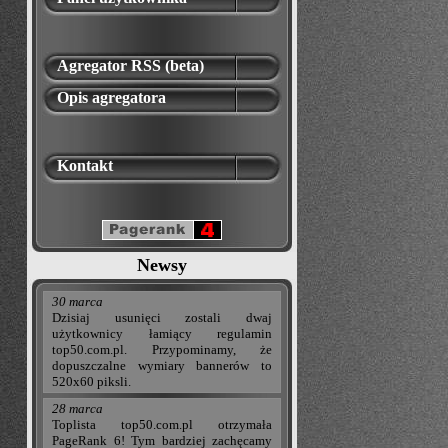
Agregator RSS (beta)
Opis agregatora
Kontakt
Newsy
30 marca
Dzisiaj usunięci zostali dwaj
użytkownicy łamiący regulamin
top50.com.pl. Przypominamy, że
dopuszczalne wymiary bannerów to
520x60 piksli.
28 marca
Toplista top50.com.pl otrzymała
PageRank 6! Tym bardziej zachęcamy