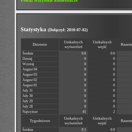
Pokaż wszystkie komentarze
Statystyka
(Dołączył: 2010-07-02)
Unikalnych
Unikalnych
Dziennie
Razem 
wyświetleń
wejść
Średnia
0.0
0.0
Dzisiaj
0
0
Wczoraj
0
0
August 04
0
0
August 03
0
0
August 02
0
0
August 01
0
0
July 31
0
0
July 30
0
0
July 29
0
0
July 28
0
0
Najwyższe
41
2
Unikalnych
Unikalnych
Tygodniowo
Razem 
wyświetleń
wejść
Średnia
0.1
0.0