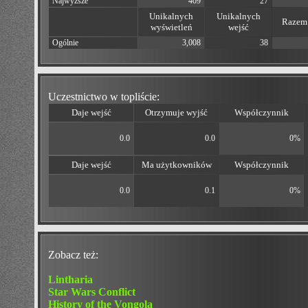
Najwyższe
409
27
Unikalnych
Unikalnych
Razem 
wyświetleń
wejść
Ogólnie
3,008
38
Uczestnictwo w topliście:
Daje wejść
Otrzymuje wyjść
Współczynnik
0.0
0.0
0%
Daje wejść
Ma użytkowników
Współczynnik
0.0
0.1
0%
Zobacz też:
Lintharia
Star Wars Conflict
History of the Vongola