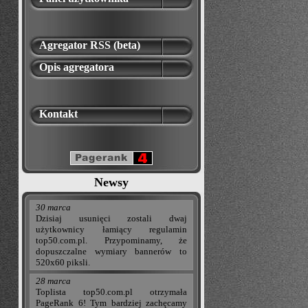
Agregator RSS (beta)
Opis agregatora
Kontakt
Newsy
30 marca
Dzisiaj usunięci zostali dwaj
użytkownicy łamiący regulamin
top50.com.pl. Przypominamy, że
dopuszczalne wymiary bannerów to
520x60 piksli.
28 marca
Toplista top50.com.pl otrzymała
PageRank 6! Tym bardziej zachęcamy