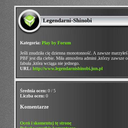
Legendarni-Shinobi
Kategoria:
Play by Forum
Jeśli znudziła cię dzienna monotonność. A zawsze marzyłeś
PBF jest dla ciebie. Miła atmosfera admini ,którzy zawsze o
fabuła ,która wciąga nie jednego.
URL:
http://www.legendarnishinobi.jun.pl
Średnia ocen:
0 / 5
Liczba ocen:
0
Komentarze
Oceń i skomentuj tę stronę