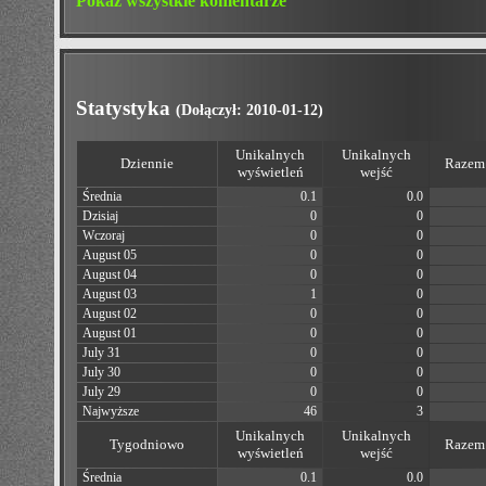
Pokaż wszystkie komentarze
Statystyka
(Dołączył: 2010-01-12)
Unikalnych
Unikalnych
Dziennie
Razem 
wyświetleń
wejść
Średnia
0.1
0.0
Dzisiaj
0
0
Wczoraj
0
0
August 05
0
0
August 04
0
0
August 03
1
0
August 02
0
0
August 01
0
0
July 31
0
0
July 30
0
0
July 29
0
0
Najwyższe
46
3
Unikalnych
Unikalnych
Tygodniowo
Razem 
wyświetleń
wejść
Średnia
0.1
0.0