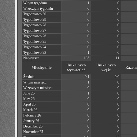
W tym tygodniu
1
0
W zeszłym tygodniu
0
0
Tygodniowo 30
0
0
Tygodniowo 29
0
0
Tygodniowo 28
0
0
Tygodniowo 27
0
0
Tygodniowo 26
0
0
Tygodniowo 25
0
0
Tygodniowo 24
0
0
Tygodniowo 23
1
0
Najwyższe
185
11
Unikalnych
Unikalnych
Miesięcznie
Razem 
wyświetleń
wejść
Średnia
0.1
0.0
W tym miesiącu
1
0
W zeszłym miesiącu
0
0
June 26
1
0
May 26
0
0
April 26
0
0
March 26
0
0
February 26
0
0
January 26
0
0
December 25
0
0
November 25
0
0