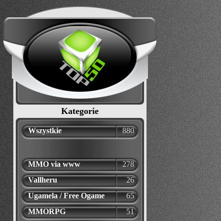
Kategorie
Wszystkie
880
MMO via www
278
Vallheru
26
Ugamela / Free Ogame
65
MMORPG
51