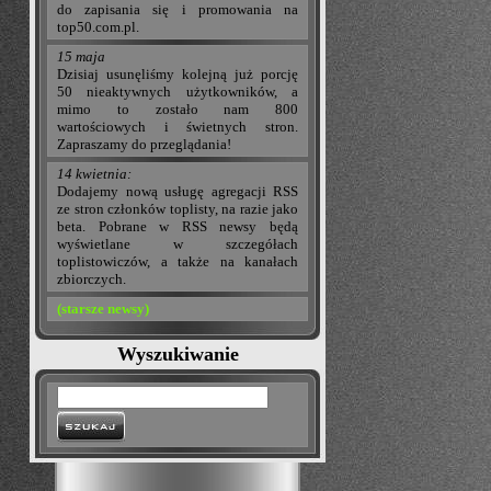
do zapisania się i promowania na
top50.com.pl.
15 maja
Dzisiaj usunęliśmy kolejną już porcję
50 nieaktywnych użytkowników, a
mimo to zostało nam 800
wartościowych i świetnych stron.
Zapraszamy do przeglądania!
14 kwietnia:
Dodajemy nową usługę agregacji RSS
ze stron członków toplisty, na razie jako
beta. Pobrane w RSS newsy będą
wyświetlane w szczegółach
toplistowiczów, a także na kanałach
zbiorczych.
(starsze newsy)
Wyszukiwanie