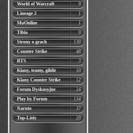
World of Warcraft
9
Lineage 2
1
MuOnline
1
Tibia
9
Strony o grach
139
Counter Strike
48
RTS
3
Klany, teamy, gildie
10
Klany Counter Strike
12
Forum Dyskusyjne
24
Play by Forum
134
Naruto
37
Top-Listy
29