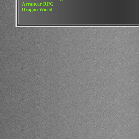
Arrancar RPG
Dragon World