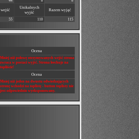
44
8
8
Unikalnych
wejść
Razem wyjąć
wyjść
55
110
115
Ocena
Mniej niż połowę otrzymywanych wejść strona
zwraca w postaci wyjść. Strona leechuje na
topliście!
Ocena
Mniej niż jeden na dwustu odwiedzających
stronę wchodzi na toplistę - button toplisty nie
jest odpowiednio wyeksponowany.