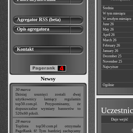
Średnia
W tym miesiącu
W zeszłym miesiącu
Agregator RSS (beta)
June 26
Opis agregatora
May 26
April 26
March 26
February 26
Kontakt
January 26
December 25
November 25
Najwyższe
Newsy
Ogólnie
30 marca
Dzisiaj usunięci zostali dwaj
użytkownicy łamiący regulamin
top50.com.pl. Przypominamy, że
Uczestnic
dopuszczalne wymiary bannerów to
520x60 piksli.
Daje wejść
28 marca
Toplista top50.com.pl otrzymała
PageRank 6! Tym bardziej zachęcamy