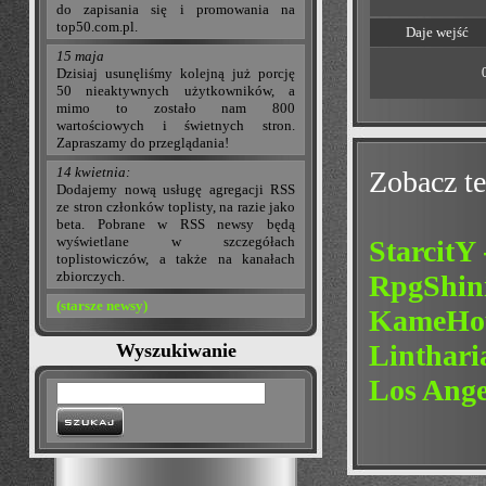
do zapisania się i promowania na
top50.com.pl.
Daje wejść
15 maja
Dzisiaj usunęliśmy kolejną już porcję
50 nieaktywnych użytkowników, a
mimo to zostało nam 800
wartościowych i świetnych stron.
Zapraszamy do przeglądania!
14 kwietnia:
Zobacz te
Dodajemy nową usługę agregacji RSS
ze stron członków toplisty, na razie jako
beta. Pobrane w RSS newsy będą
wyświetlane w szczegółach
Starcit
toplistowiczów, a także na kanałach
zbiorczych.
RpgShin
(starsze newsy)
KameHou
Linthari
Wyszukiwanie
Los Ange