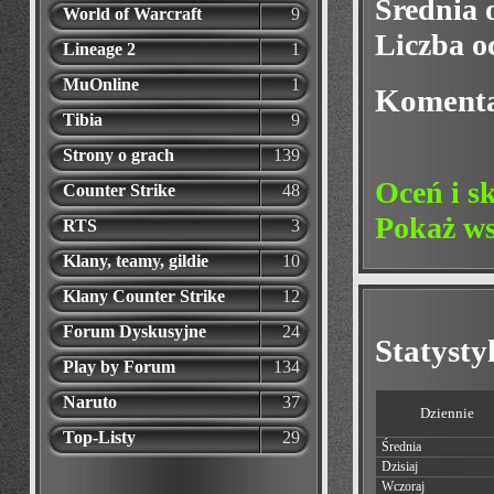
Średnia 
World of Warcraft
9
Liczba o
Lineage 2
1
MuOnline
1
Koment
Tibia
9
Strony o grach
139
Oceń i s
Counter Strike
48
Pokaż ws
RTS
3
Klany, teamy, gildie
10
Klany Counter Strike
12
Forum Dyskusyjne
24
Statyst
Play by Forum
134
Naruto
37
Dziennie
Top-Listy
29
Średnia
Dzisiaj
Wczoraj