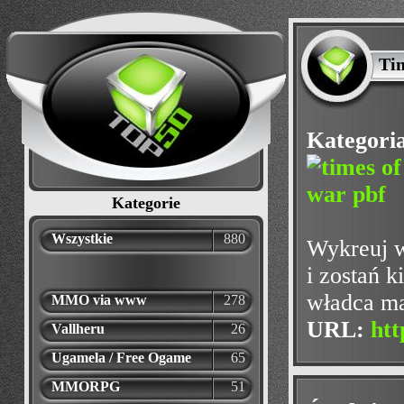
Ti
Kategori
Kategorie
Wszystkie
880
Wykreuj w
i zostań 
władca ma
MMO via www
278
URL:
htt
Vallheru
26
Ugamela / Free Ogame
65
MMORPG
51