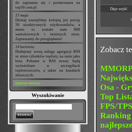
do zapisania się i promowania na
top50.com.pl.
Daje wejść
15 maja
Dzisiaj usunęliśmy kolejną już porcję
50 nieaktywnych użytkowników, a
mimo to zostało nam 800
wartościowych i świetnych stron.
Zapraszamy do przeglądania!
14 kwietnia:
Zobacz te
Dodajemy nową usługę agregacji RSS
ze stron członków toplisty, na razie jako
beta. Pobrane w RSS newsy będą
wyświetlane w szczegółach
MMORPG
toplistowiczów, a także na kanałach
zbiorczych.
Najwięk
(starsze newsy)
Osa - G
Top Lis
Wyszukiwanie
FPS/TP
Ranking 
najlepsze