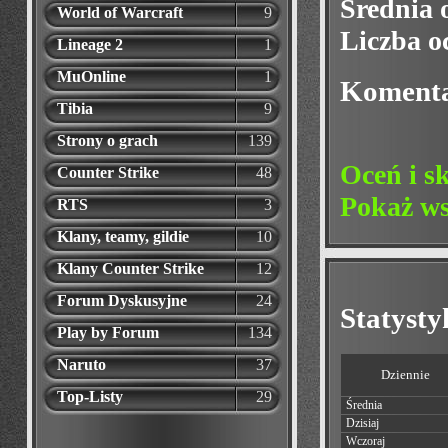
Średnia 
World of Warcraft
9
Liczba o
Lineage 2
1
MuOnline
1
Koment
Tibia
9
Strony o grach
139
Oceń i s
Counter Strike
48
Pokaż ws
RTS
3
Klany, teamy, gildie
10
Klany Counter Strike
12
Forum Dyskusyjne
24
Statyst
Play by Forum
134
Naruto
37
Dziennie
Top-Listy
29
Średnia
Dzisiaj
Wczoraj