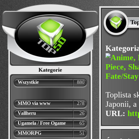
To
Kategori
Kategorie
Wszystkie
880
Toplista s
Japonii, 
MMO via www
278
URL:
htt
Vallheru
26
Ugamela / Free Ogame
65
MMORPG
51