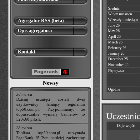
Średnia
W tym miesiącu
W zeszłym miesiącu
Agregator RSS (beta)
June 26
Opis agregatora
May 26
April 26
March 26
February 26
Kontakt
January 26
December 25
November 25
Najwyższe
Newsy
Ogólnie
30 marca
Dzisiaj usunięci zostali dwaj
użytkownicy łamiący regulamin
top50.com.pl. Przypominamy, że
Uczestnic
dopuszczalne wymiary bannerów to
520x60 piksli.
Daje wejść
28 marca
Toplista top50.com.pl otrzymała
PageRank 6! Tym bardziej zachęcamy