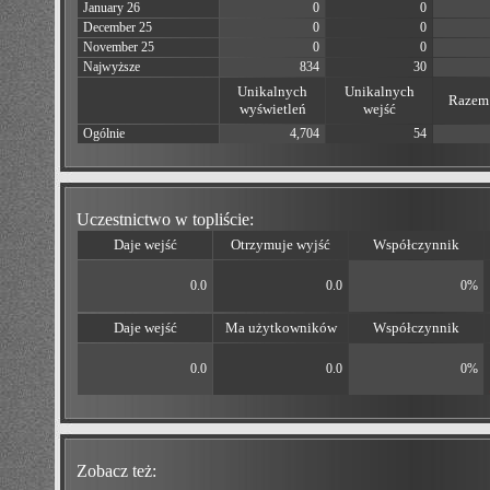
January 26
0
0
December 25
0
0
November 25
0
0
Najwyższe
834
30
Unikalnych
Unikalnych
Razem 
wyświetleń
wejść
Ogólnie
4,704
54
Uczestnictwo w topliście:
Daje wejść
Otrzymuje wyjść
Współczynnik
0.0
0.0
0%
Daje wejść
Ma użytkowników
Współczynnik
0.0
0.0
0%
Zobacz też: