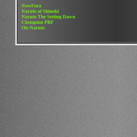
NowFora
Naruto of Shinobi
Naruto The Setting Dawn
Chempion PBF
Ots Naruto