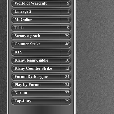
World of Warcraft
9
Lineage 2
1
MuOnline
1
Tibia
9
Strony o grach
139
Counter Strike
48
RTS
3
Klany, teamy, gildie
10
Klany Counter Strike
12
Forum Dyskusyjne
24
Play by Forum
134
Naruto
37
Top-Listy
29