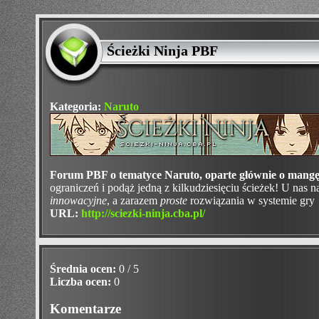
Ścieżki Ninja PBF
Kategoria:
Naruto
Forum PBF o tematyce Naruto, oparte głównie o mangę
ograniczeń i podąż jedną z kilkudziesięciu ścieżek! U nas 
innowacyjne
, a zarazem
proste
rozwiązania w systemie gry
URL:
http://sciezki-ninja.cba.pl/
Średnia ocen:
0 / 5
Liczba ocen:
0
Komentarze