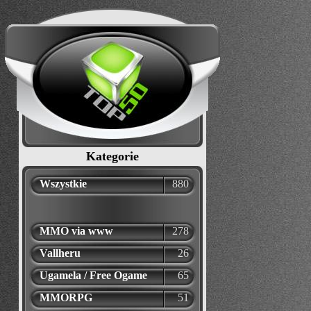
Kategorie
Wszystkie
880
MMO via www
278
Vallheru
26
Ugamela / Free Ogame
65
MMORPG
51