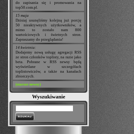
do zapisania się i promowania na
top50.com.pl.
15 maja
Dzisiaj usunęliśmy kolejną już porcję
50 nieaktywnych użytkowników, a
mimo to zostało nam 800
wartościowych i świetnych stron.
Zapraszamy do przeglądania!
14 kwietnia:
Dodajemy nową usługę agregacji RSS
ze stron członków toplisty, na razie jako
beta. Pobrane w RSS newsy będą
wyświetlane w szczegółach
toplistowiczów, a także na kanałach
zbiorczych.
(starsze newsy)
Wyszukiwanie