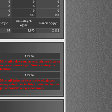
0
0
0
0
0
0
0
0
0
38
107
110
Unikalnych
wejść
Razem wyjąć
wyjść
64
1,975
2,132
Ocena
Mniej niż połowę otrzymywanych wejść strona
zwraca w postaci wyjść. Strona leechuje na
topliście!
Ocena
Mniej niż jeden na dwustu odwiedzających
stronę wchodzi na toplistę - button toplisty nie
jest odpowiednio wyeksponowany.