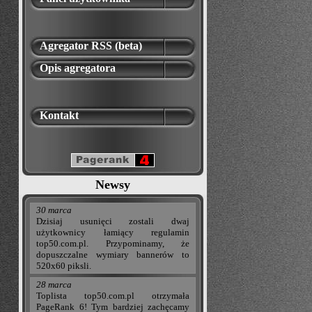
Agregator RSS (beta)
Opis agregatora
Kontakt
Newsy
30 marca
Dzisiaj usunięci zostali dwaj
użytkownicy łamiący regulamin
top50.com.pl. Przypominamy, że
dopuszczalne wymiary bannerów to
520x60 piksli.
28 marca
Toplista top50.com.pl otrzymała
PageRank 6! Tym bardziej zachęcamy