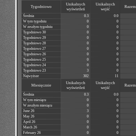
Unikalnych
Unikalnych
Tygodniowo
Razem 
wyświetleń
wejść
Średnia
0.3
0.0
W tym tygodniu
0
0
W zeszłym tygodniu
0
0
Tygodniowo 30
0
0
Tygodniowo 29
0
0
Tygodniowo 28
0
0
Tygodniowo 27
0
0
Tygodniowo 26
0
0
Tygodniowo 25
0
0
Tygodniowo 24
0
0
Tygodniowo 23
3
0
Najwyższe
302
11
Unikalnych
Unikalnych
Miesięcznie
Razem 
wyświetleń
wejść
Średnia
0.3
0.0
W tym miesiącu
0
0
W zeszłym miesiącu
0
0
June 26
3
0
May 26
0
0
April 26
0
0
March 26
0
0
February 26
0
0