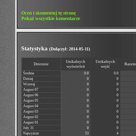
Oceń i skomentuj tę stronę
Pokaż wszystkie komentarze
Statystyka
(Dołączył: 2014-05-11)
Unikalnych
Unikalnych
Dziennie
Razem 
wyświetleń
wejść
Średnia
0.0
0.0
Dzisiaj
0
0
Wczoraj
0
0
August 07
0
0
August 06
0
0
August 05
0
0
August 04
0
0
August 03
0
0
August 02
0
0
August 01
0
0
July 31
0
0
Najwyższe
53
4