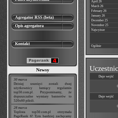
April 26
March 26
February 26
January 26
Agregator RSS (beta)
December 25
November 25
Opis agregatora
Najwyższe
Kontakt
Ogólnie
Uczestnic
Newsy
Daje wejść
30 marca
Dzisiaj usunięci zostali dwaj
użytkownicy łamiący regulamin
top50.com.pl. Przypominamy, że
dopuszczalne wymiary bannerów to
Daje wejść
520x60 piksli.
28 marca
Toplista top50.com.pl otrzymała
PageRank 6! Tym bardziej zachęcamy