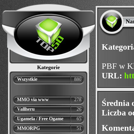
Nar
Kategori
PBF w Kl
Kategorie
URL:
ht
Wszystkie
880
MMO via www
278
Średnia 
Vallheru
26
Liczba o
Ugamela / Free Ogame
65
Koment
MMORPG
51