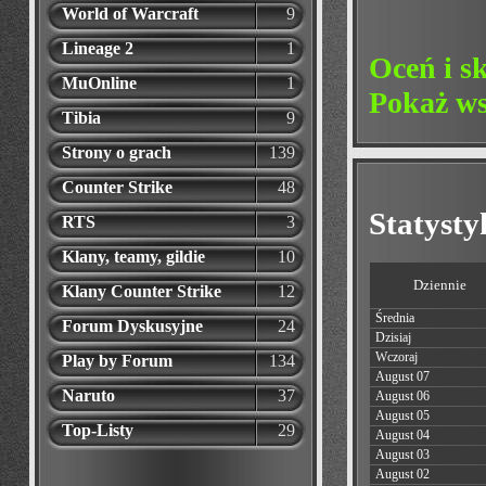
World of Warcraft
9
Lineage 2
1
Oceń i s
MuOnline
1
Pokaż ws
Tibia
9
Strony o grach
139
Counter Strike
48
Statyst
RTS
3
Klany, teamy, gildie
10
Dziennie
Klany Counter Strike
12
Średnia
Forum Dyskusyjne
24
Dzisiaj
Wczoraj
Play by Forum
134
August 07
Naruto
37
August 06
August 05
Top-Listy
29
August 04
August 03
August 02