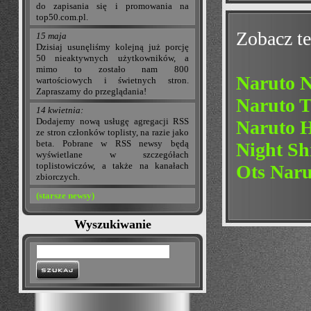
do zapisania się i promowania na
top50.com.pl.
Zobacz te
15 maja
Dzisiaj usunęliśmy kolejną już porcję
50 nieaktywnych użytkowników, a
mimo to zostało nam 800
Naruto 
wartościowych i świetnych stron.
Zapraszamy do przeglądania!
Naruto T
14 kwietnia:
Dodajemy nową usługę agregacji RSS
Naruto 
ze stron członków toplisty, na razie jako
beta. Pobrane w RSS newsy będą
Night Sh
wyświetlane w szczegółach
toplistowiczów, a także na kanałach
Ots Naru
zbiorczych.
(starsze newsy)
Wyszukiwanie