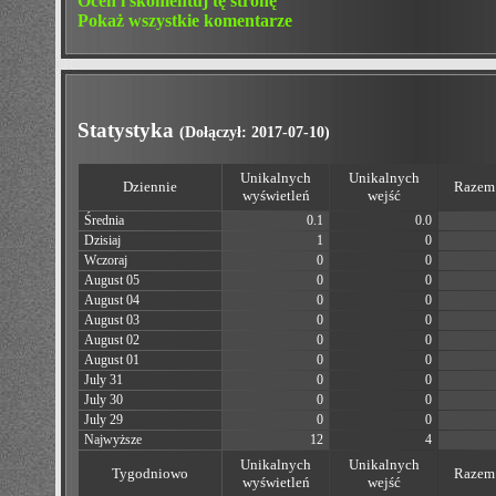
Oceń i skomentuj tę stronę
Pokaż wszystkie komentarze
Statystyka
(Dołączył: 2017-07-10)
Unikalnych
Unikalnych
Dziennie
Razem 
wyświetleń
wejść
Średnia
0.1
0.0
Dzisiaj
1
0
Wczoraj
0
0
August 05
0
0
August 04
0
0
August 03
0
0
August 02
0
0
August 01
0
0
July 31
0
0
July 30
0
0
July 29
0
0
Najwyższe
12
4
Unikalnych
Unikalnych
Tygodniowo
Razem 
wyświetleń
wejść