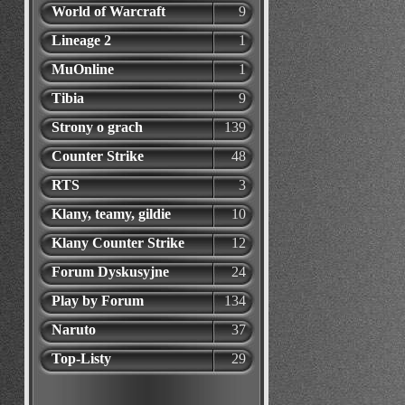
World of Warcraft
9
Lineage 2
1
MuOnline
1
Tibia
9
Strony o grach
139
Counter Strike
48
RTS
3
Klany, teamy, gildie
10
Klany Counter Strike
12
Forum Dyskusyjne
24
Play by Forum
134
Naruto
37
Top-Listy
29