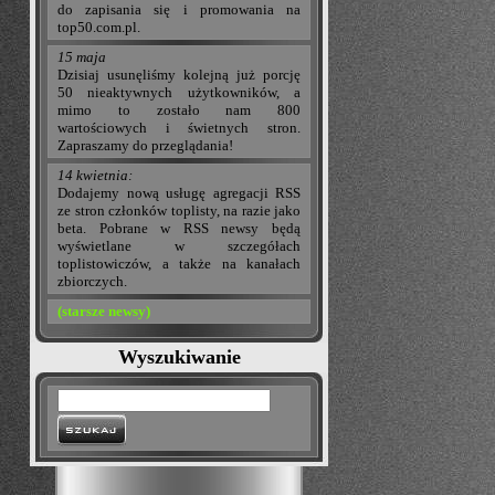
do zapisania się i promowania na
top50.com.pl.
15 maja
Dzisiaj usunęliśmy kolejną już porcję
50 nieaktywnych użytkowników, a
mimo to zostało nam 800
wartościowych i świetnych stron.
Zapraszamy do przeglądania!
14 kwietnia:
Dodajemy nową usługę agregacji RSS
ze stron członków toplisty, na razie jako
beta. Pobrane w RSS newsy będą
wyświetlane w szczegółach
toplistowiczów, a także na kanałach
zbiorczych.
(starsze newsy)
Wyszukiwanie