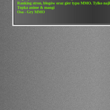
Ranking stron, blogów oraz gier typu MMO. Tylko najle
Topka anime & mangi
Osa - Gry MMO