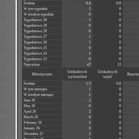
Średnia
0.4
0.0
W tym tygodniu
1
0
W zeszłym tygodniu
0
0
Tygodniowo 30
1
0
Tygodniowo 29
0
0
Tygodniowo 28
0
0
Tygodniowo 27
1
0
Tygodniowo 26
1
0
Tygodniowo 25
0
0
Tygodniowo 24
1
0
Tygodniowo 23
0
0
Najwyższe
47
12
Unikalnych
Unikalnych
Miesięcznie
Razem 
wyświetleń
wejść
Średnia
1.3
0.0
W tym miesiącu
1
0
W zeszłym miesiącu
2
0
June 26
2
0
May 26
0
0
April 26
2
0
March 26
0
0
February 26
3
0
January 26
0
0
December 25
2
0