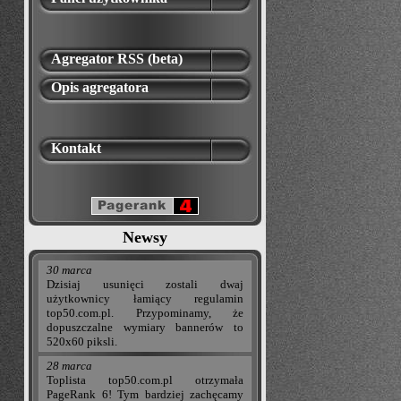
Agregator RSS (beta)
Opis agregatora
Kontakt
Newsy
30 marca
Dzisiaj usunięci zostali dwaj
użytkownicy łamiący regulamin
top50.com.pl. Przypominamy, że
dopuszczalne wymiary bannerów to
520x60 piksli.
28 marca
Toplista top50.com.pl otrzymała
PageRank 6! Tym bardziej zachęcamy