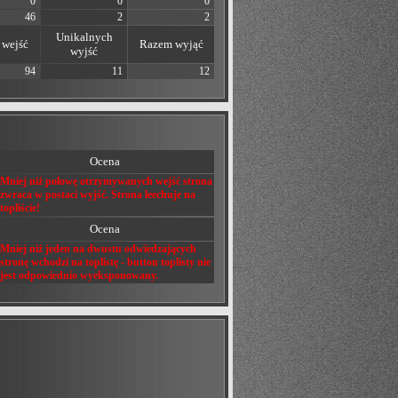
0
0
0
46
2
2
Unikalnych
wejść
Razem wyjąć
wyjść
94
11
12
Ocena
Mniej niż połowę otrzymywanych wejść strona
zwraca w postaci wyjść. Strona leechuje na
topliście!
Ocena
Mniej niż jeden na dwustu odwiedzających
stronę wchodzi na toplistę - button toplisty nie
jest odpowiednio wyeksponowany.