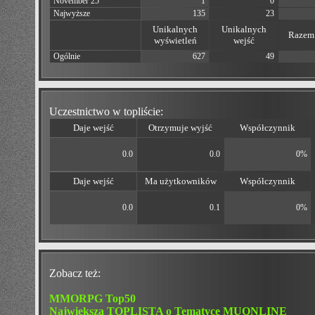
November 25
1
0
Najwyższe
135
23
Unikalnych
Unikalnych
Razem 
wyświetleń
wejść
Ogólnie
627
49
Uczestnictwo w topliście:
Daje wejść
Otrzymuje wyjść
Współczynnik
0.0
0.0
0%
Daje wejść
Ma użytkowników
Współczynnik
0.0
0.1
0%
Zobacz też:
MMORPG Top50
Największa TOPLISTA o Tematyce MUONLINE