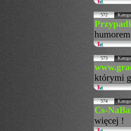
572
Katego
Przypadk
humorem i
573
Katego
www.grac
którymi g
574
Katego
Cs-NaBan
więcej !