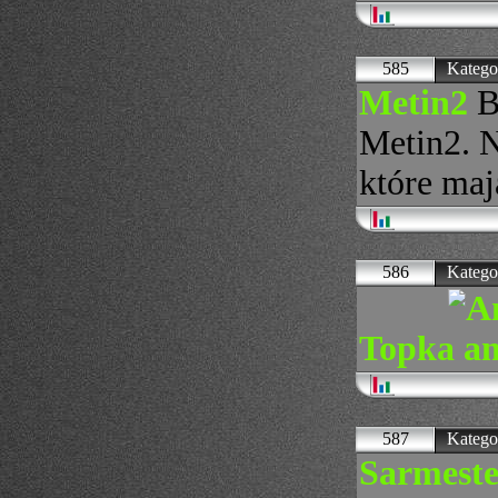
585
Katego
Metin2
B
Metin2. N
które maj
586
Katego
Topka a
587
Katego
Sarmest