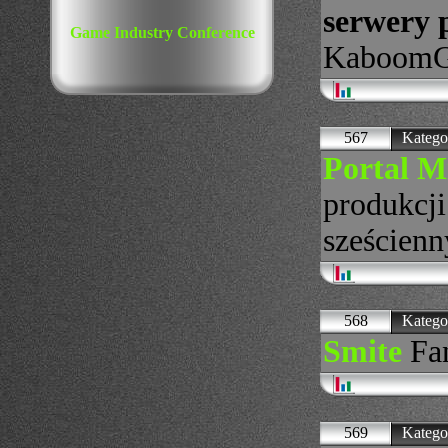
serwery 
Game Industry Conference
KaboomG
567
Katego
Portal M
produkcji
sześcienn
568
Katego
Smite
Fan
569
Katego