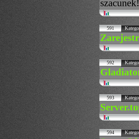
szacunek!
591
Katego
Zarejestr
592
Katego
Gladiato
593
Katego
Server.to
594
Katego