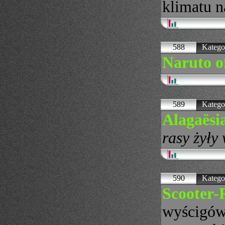
klimatu n
588
Katego
Naruto o
589
Katego
Alagaësi
rasy żyły
590
Katego
Scooter-
wyścigów.