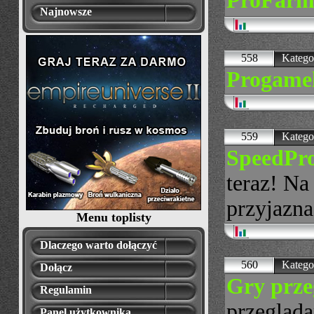
ProFarm
Najnowsze
558
Katego
Progamel
559
Katego
SpeedPr
teraz! Na
przyjazna
Menu toplisty
Dlaczego warto dołączyć
560
Katego
Dołącz
Gry prz
Regulamin
przegląd
Panel użytkownika