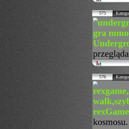
575
Katego
Undergro
przegląda
576
Katego
rexGame 
kosmosu