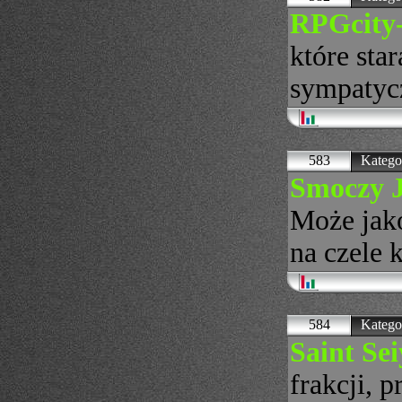
RPGcity-
które sta
sympatycz
583
Katego
Smoczy 
Może jako
na czele 
584
Katego
Saint Se
frakcji, 