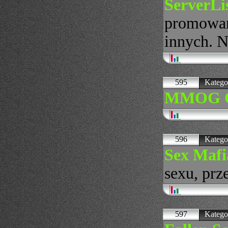
ServerL
promowani
innych. N
595
Katego
MMOG C
596
Katego
Sex Mafi
sexu, prz
597
Katego