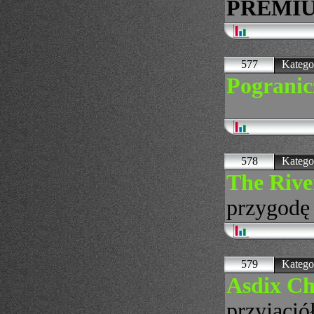
PREMIU
577
Katego
Pograni
578
Katego
The Riv
przygodę 
579
Katego
Asdix C
przyjació