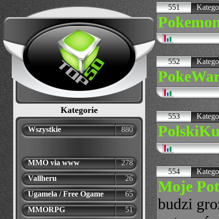
551
Katego
Pokemo
552
Katego
PokeWar
Kategorie
553
Katego
PolskiKu
Wszystkie
880
MMO via www
278
554
Katego
Vallheru
26
Moje Po
Ugamela / Free Ogame
65
budzi gro
MMORPG
51