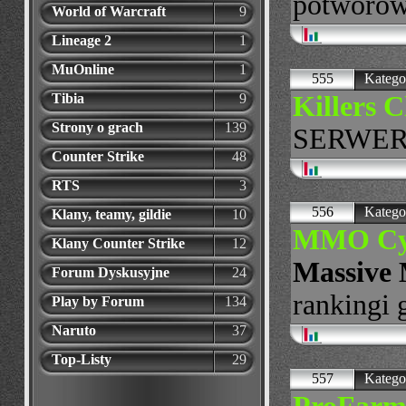
potworów
World of Warcraft
9
Lineage 2
1
MuOnline
1
555
Katego
Killers C
Tibia
9
Strony o grach
139
SERWER 
Counter Strike
48
RTS
3
556
Katego
Klany, teamy, gildie
10
MMO Cybe
Klany Counter Strike
12
Massive 
Forum Dyskusyjne
24
rankingi g
Play by Forum
134
Naruto
37
Top-Listy
29
557
Katego