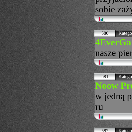
sobie zaż
580
Katego
4EverGa
nasze pie
581
Katego
Noow Pro
w jedną p
ru
582
Katego