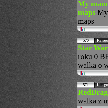
My mamy 
maps
My 
maps
570
Katego
Star War
roku 0 BB
walka o w
571
Katego
RedDrago
walka z u