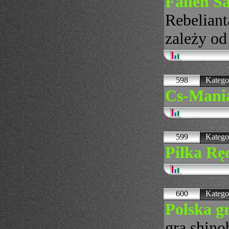
Fallen S
Rebeliant
zależy od
598
Katego
Cs-Mani
599
Katego
Piłka Rę
600
Katego
Polska g
grą shino