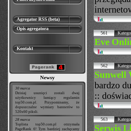
interneto
Agregator RSS (beta)
Opis agregatora
561
Katego
Eve Onli
Kontakt
562
Katego
Sunwell
Newsy
bardzo du
30 marca
:: doświa
Dzisiaj usunięci zostali dwaj
użytkownicy łamiący regulamin
top50.com.pl. Przypominamy, że
dopuszczalne wymiary bannerów to
520x60 piksli.
563
Katego
28 marca
Toplista top50.com.pl otrzymała
Serwis L
PageRank 6! Tym bardziej zachęcamy