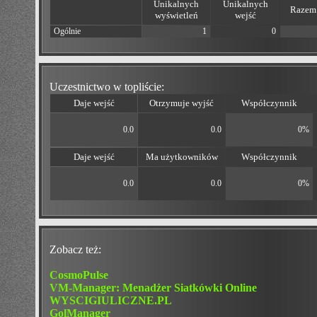
Unikalnych
Unikalnych
Razem 
wyświetleń
wejść
Ogólnie
1
0
Uczestnictwo w topliście:
Daje wejść
Otrzymuje wyjść
Współczynnik
0.0
0.0
0%
Daje wejść
Ma użytkowników
Współczynnik
0.0
0.0
0%
Zobacz też:
CosmoPulse
VM-Manager: Menadżer Siatkówki Online
WYSCIGIULICZNE.PL
GolManager