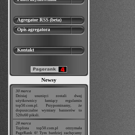
Agregator RSS (beta)
Opis agregatora
Kontakt
Newsy
30 marca
Dzisiaj usunięci zostali dwaj
użytkownicy łamiący regulamin
top50.com.pl. Przypominamy, że
dopuszczalne wymiary bannerów to
520x60 piksli.
28 marca
Toplista top50.com.pl otrzymała
PageRank 6! Tym bardziej zachęcamy