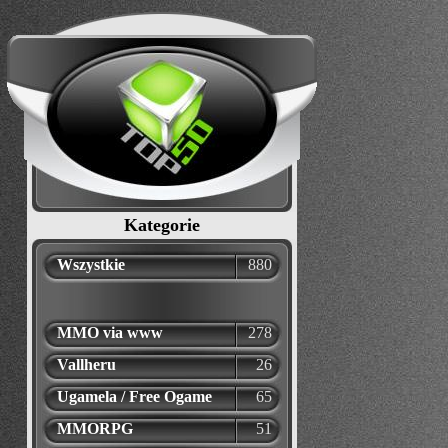
Kategorie
Wszystkie
880
MMO via www
278
Vallheru
26
Ugamela / Free Ogame
65
MMORPG
51