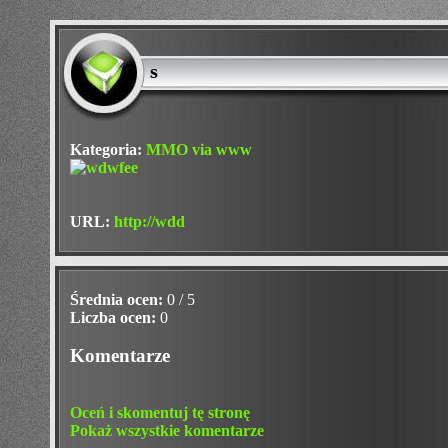
s
Kategoria:
MMO via www
URL:
http://wdd
Średnia ocen:
0 / 5
Liczba ocen:
0
Komentarze
Oceń i skomentuj tę stronę
Pokaż wszystkie komentarze