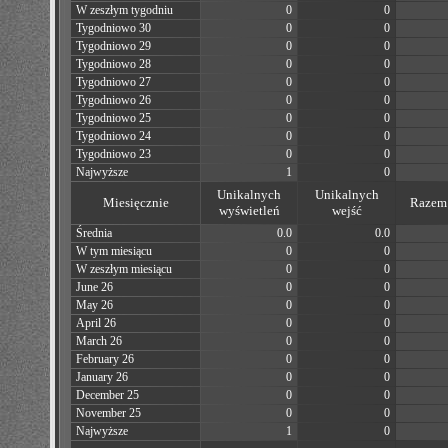
W zeszłym tygodniu
0
0
Tygodniowo 30
0
0
Tygodniowo 29
0
0
Tygodniowo 28
0
0
Tygodniowo 27
0
0
Tygodniowo 26
0
0
Tygodniowo 25
0
0
Tygodniowo 24
0
0
Tygodniowo 23
0
0
Najwyższe
1
0
Unikalnych
Unikalnych
Miesięcznie
Razem 
wyświetleń
wejść
Średnia
0.0
0.0
W tym miesiącu
0
0
W zeszłym miesiącu
0
0
June 26
0
0
May 26
0
0
April 26
0
0
March 26
0
0
February 26
0
0
January 26
0
0
December 25
0
0
November 25
0
0
Najwyższe
1
0