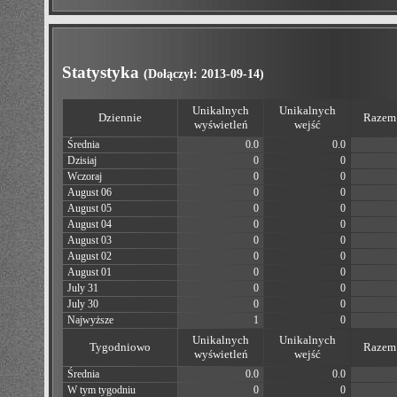
Statystyka
(Dołączył: 2013-09-14)
Unikalnych
Unikalnych
Dziennie
Razem 
wyświetleń
wejść
Średnia
0.0
0.0
Dzisiaj
0
0
Wczoraj
0
0
August 06
0
0
August 05
0
0
August 04
0
0
August 03
0
0
August 02
0
0
August 01
0
0
July 31
0
0
July 30
0
0
Najwyższe
1
0
Unikalnych
Unikalnych
Tygodniowo
Razem 
wyświetleń
wejść
Średnia
0.0
0.0
W tym tygodniu
0
0