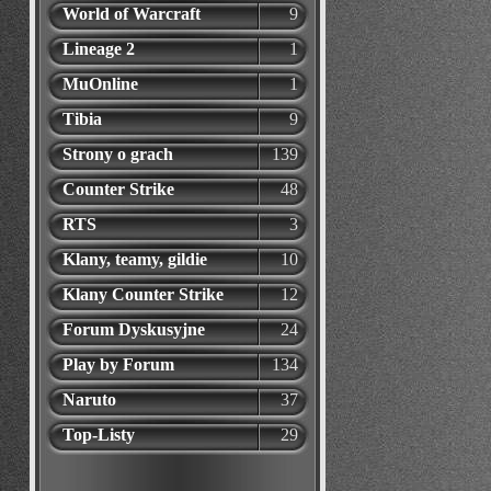
World of Warcraft
9
Lineage 2
1
MuOnline
1
Tibia
9
Strony o grach
139
Counter Strike
48
RTS
3
Klany, teamy, gildie
10
Klany Counter Strike
12
Forum Dyskusyjne
24
Play by Forum
134
Naruto
37
Top-Listy
29