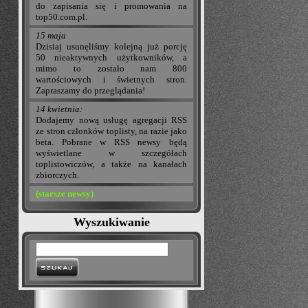
do zapisania się i promowania na
top50.com.pl.
15 maja
Dzisiaj usunęliśmy kolejną już porcję
50 nieaktywnych użytkowników, a
mimo to zostało nam 800
wartościowych i świetnych stron.
Zapraszamy do przeglądania!
14 kwietnia:
Dodajemy nową usługę agregacji RSS
ze stron członków toplisty, na razie jako
beta. Pobrane w RSS newsy będą
wyświetlane w szczegółach
toplistowiczów, a także na kanałach
zbiorczych.
(starsze newsy)
Wyszukiwanie