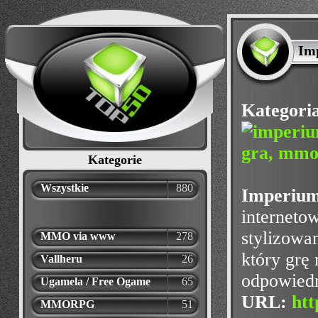
Imp
Kategori
Kategorie
Wszystkie
880
Imperium
internetow
stylizowa
MMO via www
278
który grę
Vallheru
26
odpowiedn
Ugamela / Free Ogame
65
URL:
htt
MMORPG
51