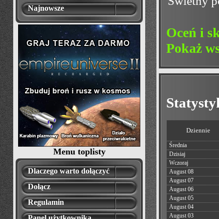
Świetny po
Najnowsze
Oceń i s
Pokaż ws
Statyst
Dziennie
Średnia
Menu toplisty
Dzisiaj
Wczoraj
Dlaczego warto dołączyć
August 08
August 07
Dołącz
August 06
August 05
Regulamin
August 04
August 03
Panel użytkownika