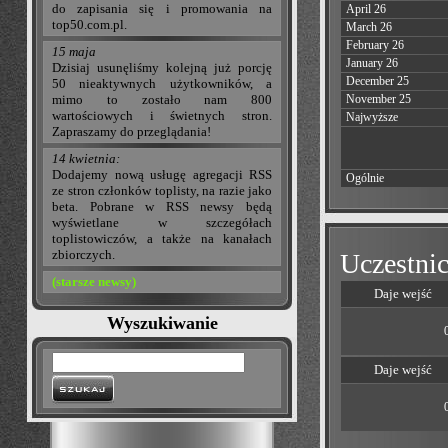
do zapisania się i promowania na
April 26
top50.com.pl.
March 26
February 26
15 maja
January 26
Dzisiaj usunęliśmy kolejną już porcję
December 25
50 nieaktywnych użytkowników, a
mimo to zostało nam 800
November 25
wartościowych i świetnych stron.
Najwyższe
Zapraszamy do przeglądania!
14 kwietnia:
Dodajemy nową usługę agregacji RSS
Ogólnie
ze stron członków toplisty, na razie jako
beta. Pobrane w RSS newsy będą
wyświetlane w szczegółach
toplistowiczów, a także na kanałach
zbiorczych.
Uczestnic
(starsze newsy)
Daje wejść
Wyszukiwanie
Daje wejść