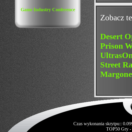
Game Industry Conference
Zobacz te
Desert O
Prison W
UltrasO
Street R
Margone
Czas wykonania skrytpu:: 0.09
TOP50 Gry -