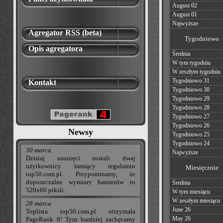
August 02
August 01
Najwyższe
Agregator RSS (beta)
Tygodniowo
Opis agregatora
Średnia
W tym tygodniu
W zeszłym tygodniu
Tygodniowo 31
Kontakt
Tygodniowo 30
Tygodniowo 29
Tygodniowo 28
Tygodniowo 27
Tygodniowo 26
Newsy
Tygodniowo 25
Tygodniowo 24
30 marca
Najwyższe
Dzisiaj usunięci zostali dwaj
użytkownicy łamiący regulamin
Miesięcznie
top50.com.pl. Przypominamy, że
dopuszczalne wymiary bannerów to
Średnia
520x60 piksli.
W tym miesiącu
W zeszłym miesiącu
28 marca
June 26
Toplista top50.com.pl otrzymała
May 26
PageRank 6! Tym bardziej zachęcamy