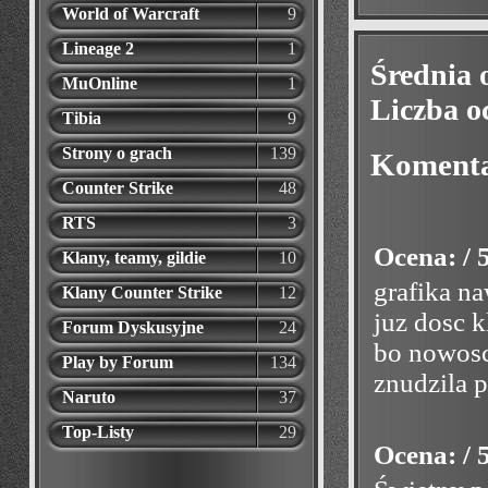
World of Warcraft
9
Lineage 2
1
Średnia 
MuOnline
1
Liczba o
Tibia
9
Strony o grach
139
Koment
Counter Strike
48
RTS
3
Ocena: / 
Klany, teamy, gildie
10
grafika na
Klany Counter Strike
12
juz dosc k
Forum Dyskusyjne
24
bo nowosc
Play by Forum
134
znudzila 
Naruto
37
Top-Listy
29
Ocena: / 