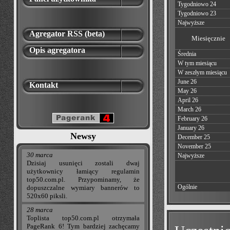
Tygodniowo 24
Tygodniowo 23
Najwyższe
Agregator RSS (beta)
Miesięcznie
Opis agregatora
Średnia
W tym miesiącu
W zeszłym miesiącu
June 26
Kontakt
May 26
April 26
March 26
February 26
January 26
Newsy
December 25
November 25
30 marca
Najwyższe
Dzisiaj usunięci zostali dwaj
użytkownicy łamiący regulamin
top50.com.pl. Przypominamy, że
Ogólnie
dopuszczalne wymiary bannerów to
520x60 piksli.
28 marca
Toplista top50.com.pl otrzymała
PageRank 6! Tym bardziej zachęcamy