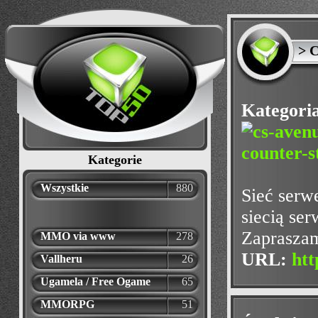
> 
Kategori
Kategorie
Wszystkie
880
Sieć serwe
siecią ser
Zapraszam
MMO via www
278
URL:
htt
Vallheru
26
Ugamela / Free Ogame
65
MMORPG
51