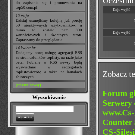
Uczestnic
do zapisania się i promowania na
top50.com.pl.
Daje wejść
15 maja
Dzisiaj usunęliśmy kolejną już porcję
50 nieaktywnych użytkowników, a
mimo to zostało nam 800
Daje wejść
wartościowych i świetnych stron.
Zapraszamy do przeglądania!
14 kwietnia:
Dodajemy nową usługę agregacji RSS
ze stron członków toplisty, na razie jako
beta. Pobrane w RSS newsy będą
wyświetlane w szczegółach
Zobacz te
toplistowiczów, a także na kanałach
zbiorczych.
(starsze newsy)
Forum gi
Wyszukiwanie
Serwery 
www.Cs-
Counter 
CS-Siles