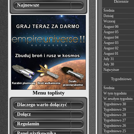
Dziennie
Najnowsze
Średnia
Dzisiaj
Wczoraj
August 06
August 05
August 04
August 03
August 02
August 01
July 31
July 30
Najwyższe
Tygodniowo
Średnia
Menu toplisty
W tym tygodniu
W zeszłym tygodniu
Dlaczego warto dołączyć
Tygodniowo 30
Tygodniowo 29
Dołącz
Tygodniowo 28
Tygodniowo 27
Regulamin
Tygodniowo 26
Tygodniowo 25
Panel użytkownika