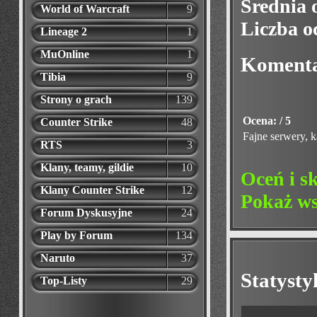
Średnia 
World of Warcraft
9
Liczba o
Lineage 2
1
MuOnline
1
Koment
Tibia
9
Strony o grach
139
Ocena: / 5
Counter Strike
48
Fajne serwery, k
RTS
3
Klany, teamy, gildie
10
Oceń i s
Klany Counter Strike
12
Pokaż ws
Forum Dyskusyjne
24
Play by Forum
134
Naruto
37
Statyst
Top-Listy
29