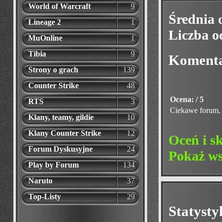
World of Warcraft
9
Średnia 
Lineage 2
1
Liczba o
MuOnline
1
Tibia
9
Koment
Strony o grach
139
Counter Strike
48
Ocena: / 5
RTS
3
Ciekawe forum, 
Klany, teamy, gildie
10
Klany Counter Strike
12
Oceń i s
Forum Dyskusyjne
24
Pokaż ws
Play by Forum
134
Naruto
37
Top-Listy
29
Statyst