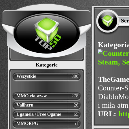
Ser
Kategori
Kategorie
Wszystkie
880
TheGames
Counter-S
DiabloMod
MMO via www
278
i miła at
Vallheru
26
URL:
htt
Ugamela / Free Ogame
65
MMORPG
51