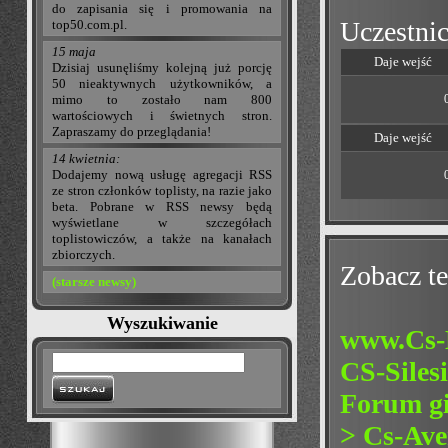
do zapisania się i promowania na
Uczestnic
top50.com.pl.
15 maja
Daje wejść
Dzisiaj usunęliśmy kolejną już porcję
50 nieaktywnych użytkowników, a
mimo to zostało nam 800
wartościowych i świetnych stron.
Zapraszamy do przeglądania!
Daje wejść
14 kwietnia:
Dodajemy nową usługę agregacji RSS
ze stron członków toplisty, na razie jako
beta. Pobrane w RSS newsy będą
wyświetlane w szczegółach
toplistowiczów, a także na kanałach
zbiorczych.
Zobacz te
(starsze newsy)
Wyszukiwanie
www.Cs-
CS-Siles
Forum gi
> Cs-Av