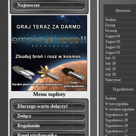
Najnowsze
Dziennie
Średnia
Dzisiaj
Wczoraj
August 04
August 03
August 02
August 01
July 31
July 30
July 29
July 28
Najwyższe
Tygodniowo
Menu toplisty
Średnia
W tym tygodniu
Dlaczego warto dołączyć
W zeszłym tygodniu
Tygodniowo 30
Dołącz
Tygodniowo 29
Regulamin
Tygodniowo 28
Tygodniowo 27
Panel użytkownika