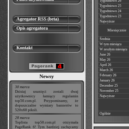
Tygodniowo 26
Tygodniowo 25
Tygodniowo 24
Tygodniowo 23
Agregator RSS (beta)
Najwyższe
Opis agregatora
Miesięcznie
Średnia
W tym miesiącu
Kontakt
W zeszłym miesiącu
June 26
May 26
April 26
March 26
February 26
Newsy
January 26
December 25
30 marca
November 25
Dzisiaj usunięci zostali dwaj
użytkownicy łamiący regulamin
Najwyższe
top50.com.pl. Przypominamy, że
dopuszczalne wymiary bannerów to
520x60 piksli.
Ogólnie
28 marca
Toplista top50.com.pl otrzymała
PageRank 6! Tym bardziej zachęcamy