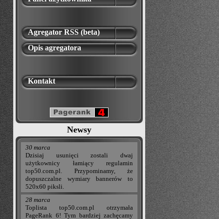
Agregator RSS (beta)
Opis agregatora
Kontakt
Newsy
30 marca
Dzisiaj usunięci zostali dwaj
użytkownicy łamiący regulamin
top50.com.pl. Przypominamy, że
dopuszczalne wymiary bannerów to
520x60 piksli.
28 marca
Toplista top50.com.pl otrzymała
PageRank 6! Tym bardziej zachęcamy