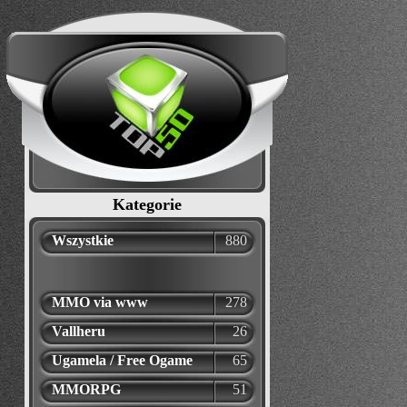
Kategorie
Wszystkie
880
MMO via www
278
Vallheru
26
Ugamela / Free Ogame
65
MMORPG
51