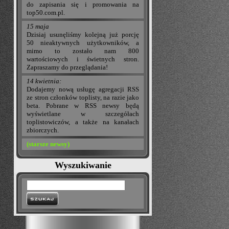
do zapisania się i promowania na
top50.com.pl.
15 maja
Dzisiaj usunęliśmy kolejną już porcję
50 nieaktywnych użytkowników, a
mimo to zostało nam 800
wartościowych i świetnych stron.
Zapraszamy do przeglądania!
14 kwietnia:
Dodajemy nową usługę agregacji RSS
ze stron członków toplisty, na razie jako
beta. Pobrane w RSS newsy będą
wyświetlane w szczegółach
toplistowiczów, a także na kanałach
zbiorczych.
(starsze newsy)
Wyszukiwanie