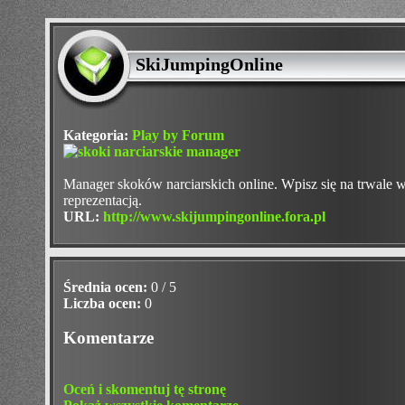
SkiJumpingOnline
Kategoria:
Play by Forum
Manager skoków narciarskich online. Wpisz się na trwale w
reprezentacją.
URL:
http://www.skijumpingonline.fora.pl
Średnia ocen:
0 / 5
Liczba ocen:
0
Komentarze
Oceń i skomentuj tę stronę