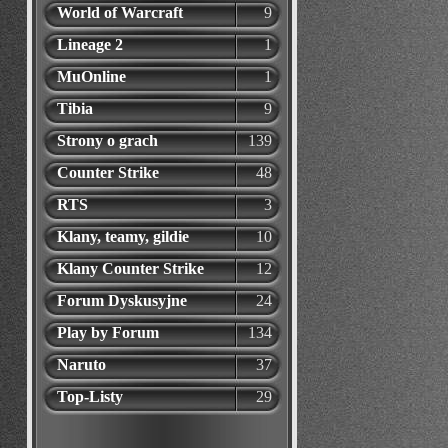
World of Warcraft
9
Lineage 2
1
MuOnline
1
Tibia
9
Strony o grach
139
Counter Strike
48
RTS
3
Klany, teamy, gildie
10
Klany Counter Strike
12
Forum Dyskusyjne
24
Play by Forum
134
Naruto
37
Top-Listy
29