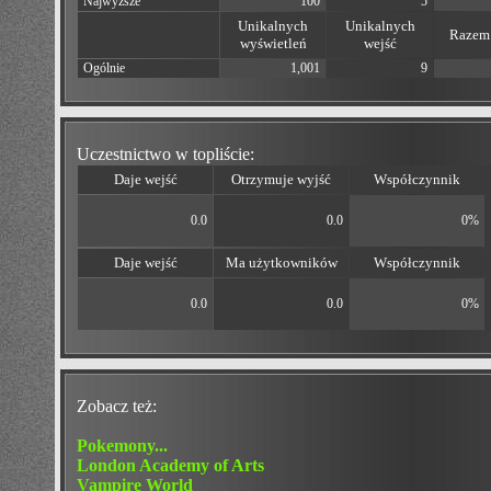
Najwyższe
100
5
Unikalnych
Unikalnych
Razem 
wyświetleń
wejść
Ogólnie
1,001
9
Uczestnictwo w topliście:
Daje wejść
Otrzymuje wyjść
Współczynnik
0.0
0.0
0%
Daje wejść
Ma użytkowników
Współczynnik
0.0
0.0
0%
Zobacz też:
Pokemony...
London Academy of Arts
Vampire World