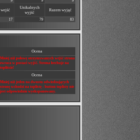
9
9
9
Unikalnych
wejść
Razem wyjąć
wyjść
17
79
83
Ocena
Mniej niż połowę otrzymywanych wejść strona
zwraca w postaci wyjść. Strona leechuje na
topliście!
Ocena
Mniej niż jeden na dwustu odwiedzających
stronę wchodzi na toplistę - button toplisty nie
jest odpowiednio wyeksponowany.