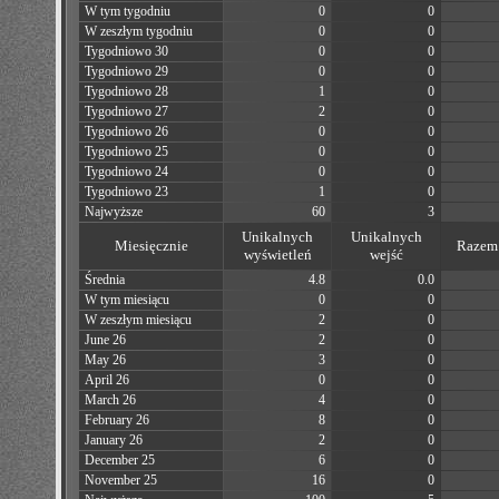
W tym tygodniu
0
0
W zeszłym tygodniu
0
0
Tygodniowo 30
0
0
Tygodniowo 29
0
0
Tygodniowo 28
1
0
Tygodniowo 27
2
0
Tygodniowo 26
0
0
Tygodniowo 25
0
0
Tygodniowo 24
0
0
Tygodniowo 23
1
0
Najwyższe
60
3
Unikalnych
Unikalnych
Miesięcznie
Razem 
wyświetleń
wejść
Średnia
4.8
0.0
W tym miesiącu
0
0
W zeszłym miesiącu
2
0
June 26
2
0
May 26
3
0
April 26
0
0
March 26
4
0
February 26
8
0
January 26
2
0
December 25
6
0
November 25
16
0