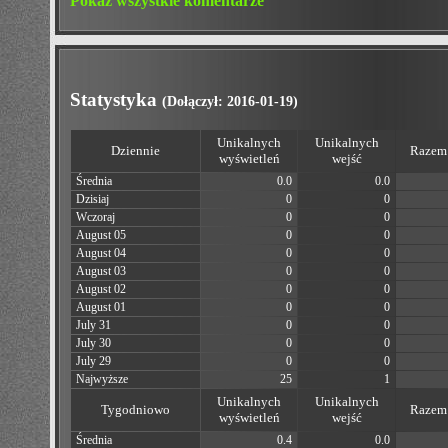
Pokaż wszystkie komentarze
Statystyka
(Dołączył: 2016-01-19)
Unikalnych
Unikalnych
Dziennie
Razem 
wyświetleń
wejść
Średnia
0.0
0.0
Dzisiaj
0
0
Wczoraj
0
0
August 05
0
0
August 04
0
0
August 03
0
0
August 02
0
0
August 01
0
0
July 31
0
0
July 30
0
0
July 29
0
0
Najwyższe
25
1
Unikalnych
Unikalnych
Tygodniowo
Razem 
wyświetleń
wejść
Średnia
0.4
0.0