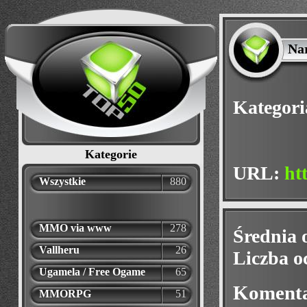
Na
Kategori
Kategorie
URL:
ht
Wszystkie
880
MMO via www
278
Średnia 
Vallheru
26
Liczba o
Ugamela / Free Ogame
65
Koment
MMORPG
51