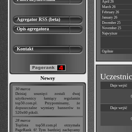
April 26
March 26
February 26
January 26
Agregator RSS (beta)
December 25
November 25
Opis agregatora
Najwyższe
Kontakt
Ogólnie
Uczestnic
Newsy
Daje wejść
30 marca
Dzisiaj usunięci zostali dwaj
użytkownicy łamiący regulamin
top50.com.pl. Przypominamy, że
dopuszczalne wymiary bannerów to
Daje wejść
520x60 piksli.
28 marca
Toplista top50.com.pl otrzymała
PageRank 6! Tym bardziej zachęcamy