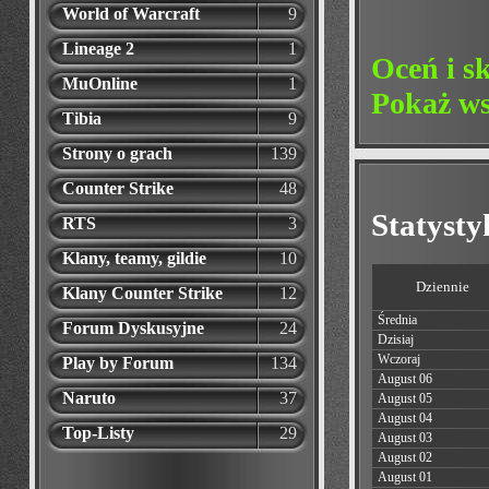
World of Warcraft
9
Lineage 2
1
Oceń i s
MuOnline
1
Pokaż ws
Tibia
9
Strony o grach
139
Counter Strike
48
Statyst
RTS
3
Klany, teamy, gildie
10
Dziennie
Klany Counter Strike
12
Średnia
Forum Dyskusyjne
24
Dzisiaj
Wczoraj
Play by Forum
134
August 06
Naruto
37
August 05
August 04
Top-Listy
29
August 03
August 02
August 01