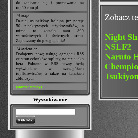
do zapisania się i promowania na
top50.com.pl.
Zobacz te
15 maja
Dzisiaj usunęliśmy kolejną już porcję
50 nieaktywnych użytkowników, a
mimo to zostało nam 800
Night Sh
wartościowych i świetnych stron.
Zapraszamy do przeglądania!
NSLF2
14 kwietnia:
Dodajemy nową usługę agregacji RSS
Naruto 
ze stron członków toplisty, na razie jako
beta. Pobrane w RSS newsy będą
Chempio
wyświetlane w szczegółach
toplistowiczów, a także na kanałach
Tsukiyo
zbiorczych.
(starsze newsy)
Wyszukiwanie