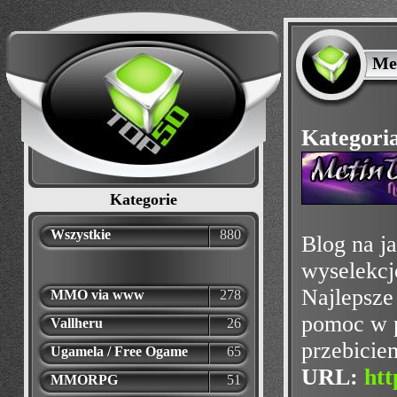
Me
Kategori
Kategorie
Wszystkie
880
Blog na j
wyselekcj
Najlepsze 
MMO via www
278
pomoc w p
Vallheru
26
przebicie
Ugamela / Free Ogame
65
URL:
htt
MMORPG
51