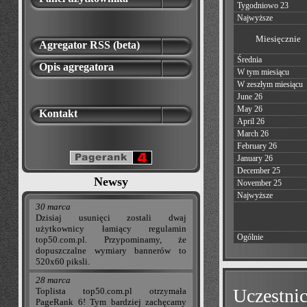
Tygodniowo 23
Najwyższe
Miesięcznie
Agregator RSS (beta)
Średnia
Opis agregatora
W tym miesiącu
W zeszłym miesiącu
June 26
May 26
Kontakt
April 26
March 26
February 26
January 26
December 25
Newsy
November 25
Najwyższe
30 marca
Dzisiaj usunięci zostali dwaj
użytkownicy łamiący regulamin
Ogólnie
top50.com.pl. Przypominamy, że
dopuszczalne wymiary bannerów to
520x60 piksli.
28 marca
Uczestnic
Toplista top50.com.pl otrzymała
PageRank 6! Tym bardziej zachęcamy