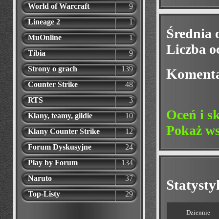
World of Warcraft
9
Lineage 2
1
Średnia 
MuOnline
1
Liczba o
Tibia
9
Strony o grach
139
Koment
Counter Strike
48
RTS
3
Oceń i s
Klany, teamy, gildie
10
Pokaż ws
Klany Counter Strike
12
Forum Dyskusyjne
24
Play by Forum
134
Naruto
37
Statyst
Top-Listy
29
Dziennie