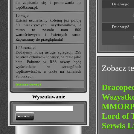
do zapisania się i promowania na
Daje wejść
top50.com.pl.
15 maja
Dzisiaj usunęliśmy kolejną już porcję
50 nieaktywnych użytkowników, a
Daje wejść
mimo to zostało nam 800
wartościowych i świetnych stron.
Zapraszamy do przeglądania!
14 kwietnia:
Dodajemy nową usługę agregacji RSS
ze stron członków toplisty, na razie jako
beta. Pobrane w RSS newsy będą
Zobacz te
wyświetlane w szczegółach
toplistowiczów, a także na kanałach
zbiorczych.
(starsze newsy)
Dracope
Wszystko
Wyszukiwanie
MMORPG 
Lord of 
Serwis L