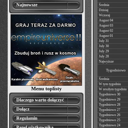
Najnowsze
Średnia
Dzisiaj
Wczoraj
August 04
August 03
August 02
August 01
July 31
July 30
July 29
July 28
Najwyższe
Tygodniowo
Średnia
W tym tygodniu
Menu toplisty
W zeszłym tygodniu
Tygodniowo 30
Dlaczego warto dołączyć
Tygodniowo 29
Tygodniowo 28
Dołącz
Tygodniowo 27
Tygodniowo 26
Regulamin
Tygodniowo 25
Tygodniowo 24
Panel użytkownika