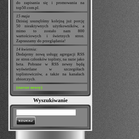
do zapisania się i promowania na
top50.com.pl.
15 maja
Dzisiaj usunęliśmy kolejną już porcję
50 nieaktywnych użytkowników, a
mimo to zostało nam 800
wartościowych i świetnych stron.
Zapraszamy do przeglądania!
14 kwietnia:
Dodajemy nową usługę agregacji RSS
ze stron członków toplisty, na razie jako
beta. Pobrane w RSS newsy będą
wyświetlane w szczegółach
toplistowiczów, a także na kanałach
zbiorczych.
(starsze newsy)
Wyszukiwanie