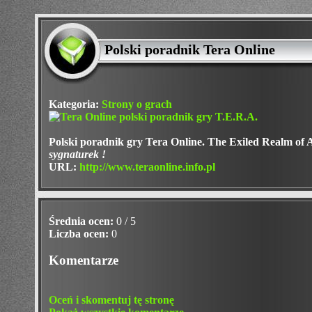
Polski poradnik Tera Online
Kategoria:
Strony o grach
Polski poradnik gry Tera Online. The Exiled Realm of 
sygnaturek !
URL:
http://www.teraonline.info.pl
Średnia ocen:
0 / 5
Liczba ocen:
0
Komentarze
Oceń i skomentuj tę stronę