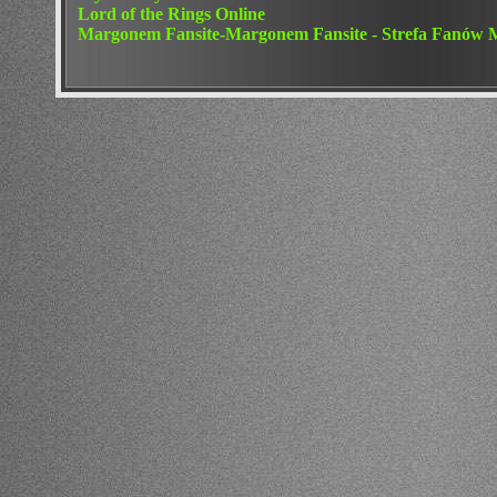
Lord of the Rings Online
Margonem Fansite-Margonem Fansite - Strefa Fan