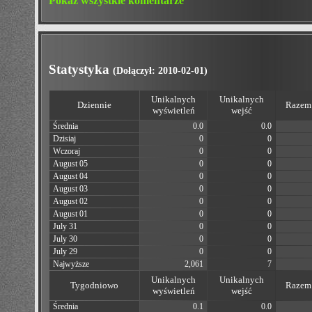
Pokaż wszystkie komentarze
Statystyka
(Dołączył: 2010-02-01)
Unikalnych
Unikalnych
Dziennie
Razem 
wyświetleń
wejść
Średnia
0.0
0.0
Dzisiaj
0
0
Wczoraj
0
0
August 05
0
0
August 04
0
0
August 03
0
0
August 02
0
0
August 01
0
0
July 31
0
0
July 30
0
0
July 29
0
0
Najwyższe
2,061
7
Unikalnych
Unikalnych
Tygodniowo
Razem 
wyświetleń
wejść
Średnia
0.1
0.0