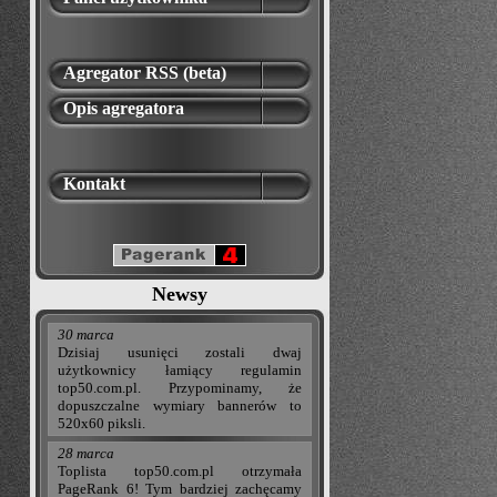
Agregator RSS (beta)
Opis agregatora
Kontakt
Newsy
30 marca
Dzisiaj usunięci zostali dwaj
użytkownicy łamiący regulamin
top50.com.pl. Przypominamy, że
dopuszczalne wymiary bannerów to
520x60 piksli.
28 marca
Toplista top50.com.pl otrzymała
PageRank 6! Tym bardziej zachęcamy