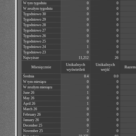
W tym tygodniu
0
0
W zeszłym tygodniu
0
0
Tygodniowo 30
0
0
Tygodniowo 29
0
0
Tygodniowo 28
0
0
Tygodniowo 27
0
0
Tygodniowo 26
0
0
Tygodniowo 25
0
0
Tygodniowo 24
1
0
Tygodniowo 23
0
0
Najwyższe
11,212
26
Unikalnych
Unikalnych
Miesięcznie
Razem 
wyświetleń
wejść
Średnia
0.4
0.0
W tym miesiącu
0
0
W zeszłym miesiącu
0
0
June 26
1
0
May 26
0
0
April 26
1
0
March 26
0
0
February 26
0
0
January 26
0
0
December 25
0
0
November 25
2
0