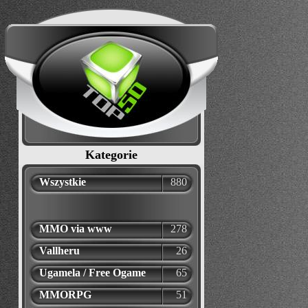
Kategorie
Wszystkie
880
MMO via www
278
Vallheru
26
Ugamela / Free Ogame
65
MMORPG
51