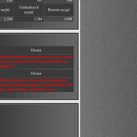
129
141
146
Unikalnych
wejść
Razem wyjąć
wyjść
1,334
1,584
1,648
Ocena
Mniej niż połowę otrzymywanych wejść strona
zwraca w postaci wyjść. Strona leechuje na
topliście!
Ocena
Mniej niż jeden na dwustu odwiedzających
stronę wchodzi na toplistę - button toplisty nie
jest odpowiednio wyeksponowany.