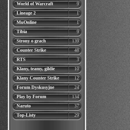
World of Warcraft
9
Lineage 2
1
MuOnline
1
Tibia
9
Strony o grach
139
Counter Strike
48
RTS
3
Klany, teamy, gildie
10
Klany Counter Strike
12
Forum Dyskusyjne
24
Play by Forum
134
Naruto
37
Top-Listy
29