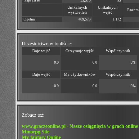
Najwyższe
33,375
93
Unikalnych
Unikalnych
Razem 
wyświetleń
wejść
Ogólnie
409,573
1,172
Uczestnictwo w topliście:
Daje wejść
Otrzymuje wyjść
Współczynnik
0.0
0.0
0%
Daje wejść
Ma użytkowników
Współczynnik
0.0
0.0
0%
Zobacz też:
www.graczeonline.pl - Nasze osiągnięcia w grach online
Mmorpg Site
My-fantasy Online