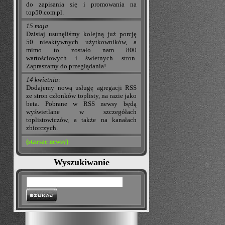
do zapisania się i promowania na
top50.com.pl.
15 maja
Dzisiaj usunęliśmy kolejną już porcję
50 nieaktywnych użytkowników, a
mimo to zostało nam 800
wartościowych i świetnych stron.
Zapraszamy do przeglądania!
14 kwietnia:
Dodajemy nową usługę agregacji RSS
ze stron członków toplisty, na razie jako
beta. Pobrane w RSS newsy będą
wyświetlane w szczegółach
toplistowiczów, a także na kanałach
zbiorczych.
(starsze newsy)
Wyszukiwanie