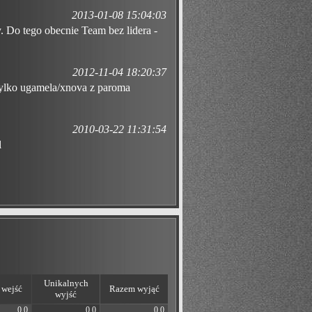
2013-01-08 15:04:03
y. Do tego obecnie Team bez lidera -
2012-11-04 18:20:37
tylko ugamela/xnova z paroma
2010-03-22 11:31:54
l
Unikalnych
wejść
Razem wyjąć
wyjść
0.0
0.0
0.0