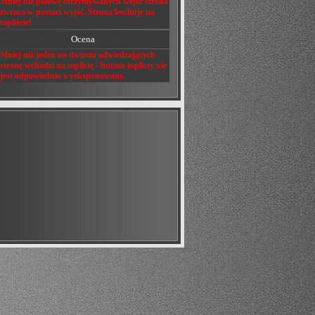
Mniej niż połowę otrzymywanych wejść strona
zwraca w postaci wyjść. Strona leechuje na
topliście!
Ocena
Mniej niż jeden na dwustu odwiedzających
stronę wchodzi na toplistę - button toplisty nie
jest odpowiednio wyeksponowany.