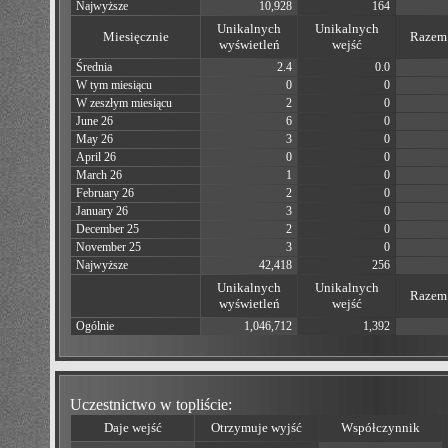
Najwyższe
10,928
164
Unikalnych
Unikalnych
Miesięcznie
Razem 
wyświetleń
wejść
Średnia
2.4
0.0
W tym miesiącu
0
0
W zeszłym miesiącu
2
0
June 26
6
0
May 26
3
0
April 26
0
0
March 26
1
0
February 26
2
0
January 26
3
0
December 25
2
0
November 25
3
0
Najwyższe
42,418
256
Unikalnych
Unikalnych
Razem 
wyświetleń
wejść
Ogólnie
1,046,712
1,392
Uczestnictwo w topliście:
Daje wejść
Otrzymuje wyjść
Współczynnik