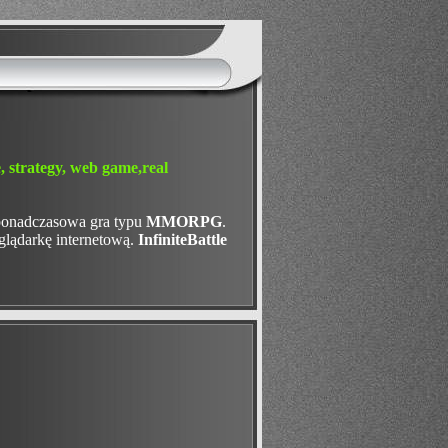
ponadczasowa gra typu
MMORPG
.
glądarkę internetową.
InfiniteBattle