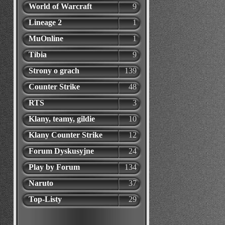
World of Warcraft
9
Lineage 2
1
MuOnline
1
Tibia
9
Strony o grach
139
Counter Strike
48
RTS
3
Klany, teamy, gildie
10
Klany Counter Strike
12
Forum Dyskusyjne
24
Play by Forum
134
Naruto
37
Top-Listy
29