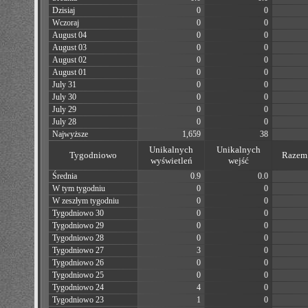
Dzisiaj
0
0
Wczoraj
0
0
August 04
0
0
August 03
0
0
August 02
0
0
August 01
0
0
July 31
0
0
July 30
0
0
July 29
0
0
July 28
0
0
Najwyższe
1,659
38
Unikalnych
Unikalnych
Tygodniowo
Razem 
wyświetleń
wejść
Średnia
0.9
0.0
W tym tygodniu
0
0
W zeszłym tygodniu
0
0
Tygodniowo 30
0
0
Tygodniowo 29
0
0
Tygodniowo 28
0
0
Tygodniowo 27
3
0
Tygodniowo 26
0
0
Tygodniowo 25
0
0
Tygodniowo 24
4
0
Tygodniowo 23
1
0