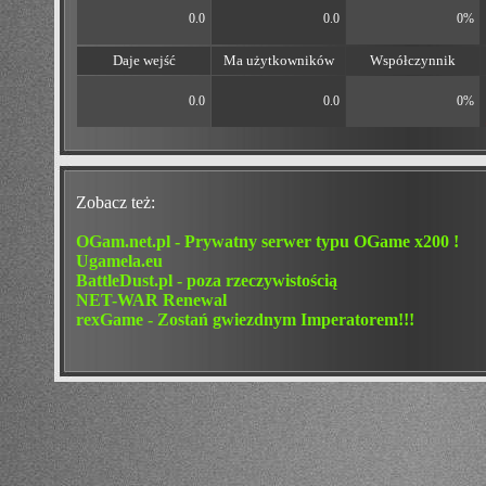
0.0
0.0
0%
Daje wejść
Ma użytkowników
Współczynnik
0.0
0.0
0%
Zobacz też:
OGam.net.pl - Prywatny serwer typu OGame x200 !
Ugamela.eu
BattleDust.pl - poza rzeczywistością
NET-WAR Renewal
rexGame - Zostań gwiezdnym Imperatorem!!!