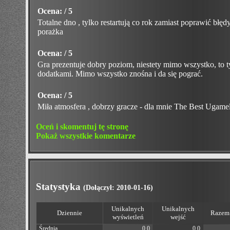
Ocena: / 5
Totalne dno , tylko restartują co rok zamiast poprawić błęd
porażka
Ocena: / 5
Gra prezentuje dobry poziom, niestety mimo wszystko, to 
dodatkami. Mimo wszystko znośna i da się pograć.
Ocena: / 5
Miła atmosfera , dobrzy gracze - dla mnie The Best Ugame
Oceń i skomentuj tę stronę
Pokaż wszystkie komentarze
Statystyka
(Dołączył: 2010-01-16)
Unikalnych
Unikalnych
Dziennie
Razem 
wyświetleń
wejść
Średnia
0.0
0.0