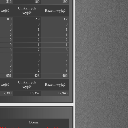
516
169
190
Unikalnych
wejść
Razem wyjąć
wyjść
0.0
2.9
3.2
0
0
0
0
1
1
0
3
3
0
2
2
0
1
1
0
7
8
0
0
0
0
6
7
0
4
4
0
2
3
951
423
466
Unikalnych
wejść
Razem wyjąć
wyjść
2,390
15,357
17,943
Ocena