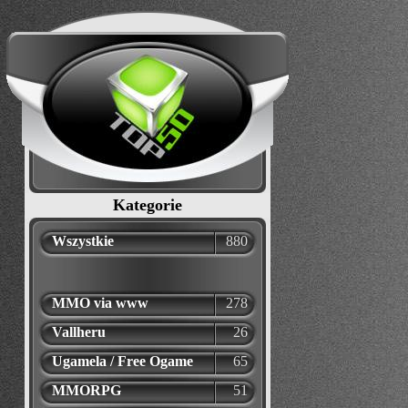
Kategorie
Wszystkie
880
MMO via www
278
Vallheru
26
Ugamela / Free Ogame
65
MMORPG
51