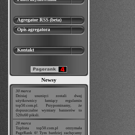
Agregator RSS (beta)
Opis agregatora
Kontakt
Newsy
30 marca
Dzisiaj usunięci zostali dwaj
użytkownicy łamiący regulamin
top50.com.pl. Przypominamy, że
dopuszczalne wymiary bannerów to
520x60 piksli.
28 marca
Toplista top50.com.pl otrzymała
PageRank 6! Tym bardziej zachęcamy