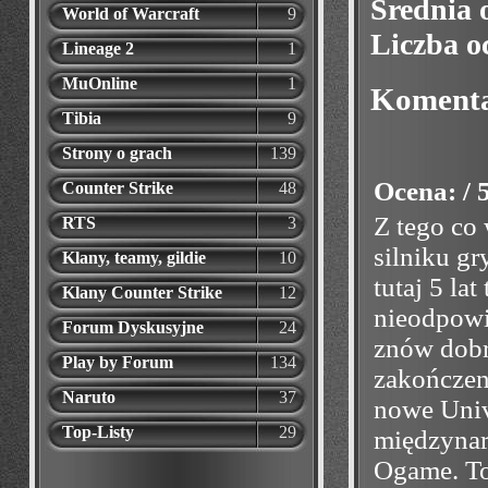
Średnia 
World of Warcraft
9
Liczba o
Lineage 2
1
MuOnline
1
Koment
Tibia
9
Strony o grach
139
Ocena: / 
Counter Strike
48
Z tego co
RTS
3
silniku gr
Klany, teamy, gildie
10
tutaj 5 la
Klany Counter Strike
12
nieodpowie
Forum Dyskusyjne
24
znów dobr
Play by Forum
134
zakończeni
Naruto
37
nowe Univ
Top-Listy
29
międzynar
Ogame. To