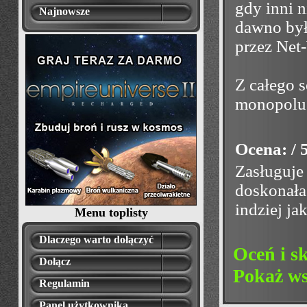
gdy inni n
Najnowsze
dawno był
przez Net
Z całego 
monopolu 
Ocena: / 
Zasługuje 
doskonała 
indziej ja
Menu toplisty
Dlaczego warto dołączyć
Oceń i s
Dołącz
Pokaż ws
Regulamin
Panel użytkownika