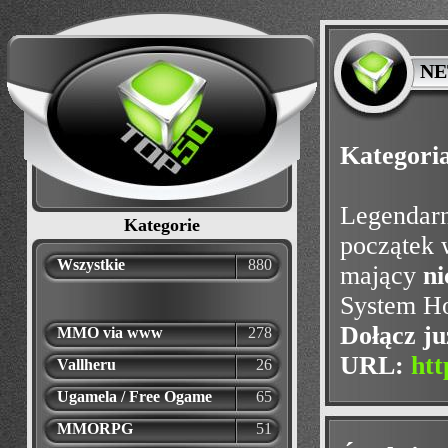
NE
Kategori
Legendarn
Kategorie
początek
Wszystkie
880
mający
ni
System Ho
Dołącz ju
MMO via www
278
URL:
htt
Vallheru
26
Ugamela / Free Ogame
65
MMORPG
51