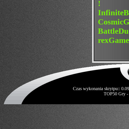
!
InfiniteB
Cosmic
BattleDus
rexGame 
Czas wykonania skrytpu:: 0.0
TOP50 Gry -