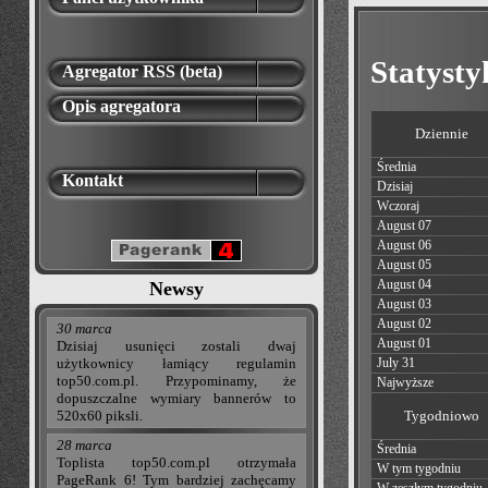
Statyst
Agregator RSS (beta)
Opis agregatora
Dziennie
Średnia
Kontakt
Dzisiaj
Wczoraj
August 07
August 06
August 05
August 04
Newsy
August 03
August 02
30 marca
August 01
Dzisiaj usunięci zostali dwaj
użytkownicy łamiący regulamin
July 31
top50.com.pl. Przypominamy, że
Najwyższe
dopuszczalne wymiary bannerów to
520x60 piksli.
Tygodniowo
28 marca
Średnia
Toplista top50.com.pl otrzymała
W tym tygodniu
PageRank 6! Tym bardziej zachęcamy