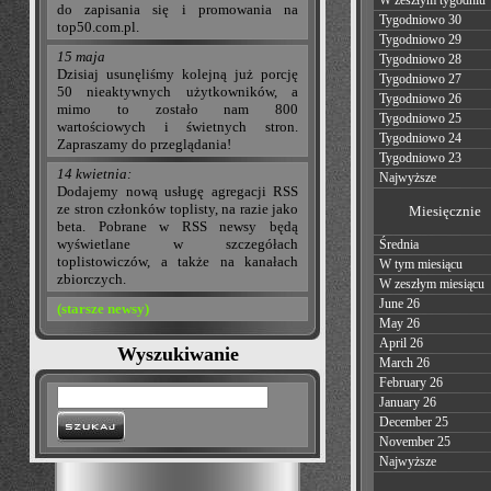
W zeszłym tygodniu
do zapisania się i promowania na
Tygodniowo 30
top50.com.pl.
Tygodniowo 29
15 maja
Tygodniowo 28
Dzisiaj usunęliśmy kolejną już porcję
Tygodniowo 27
50 nieaktywnych użytkowników, a
Tygodniowo 26
mimo to zostało nam 800
Tygodniowo 25
wartościowych i świetnych stron.
Tygodniowo 24
Zapraszamy do przeglądania!
Tygodniowo 23
14 kwietnia:
Najwyższe
Dodajemy nową usługę agregacji RSS
ze stron członków toplisty, na razie jako
Miesięcznie
beta. Pobrane w RSS newsy będą
wyświetlane w szczegółach
Średnia
toplistowiczów, a także na kanałach
W tym miesiącu
zbiorczych.
W zeszłym miesiącu
June 26
(starsze newsy)
May 26
April 26
Wyszukiwanie
March 26
February 26
January 26
December 25
November 25
Najwyższe