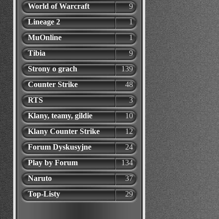
World of Warcraft
9
Lineage 2
1
MuOnline
1
Tibia
9
Strony o grach
139
Counter Strike
48
RTS
3
Klany, teamy, gildie
10
Klany Counter Strike
12
Forum Dyskusyjne
24
Play by Forum
134
Naruto
37
Top-Listy
29