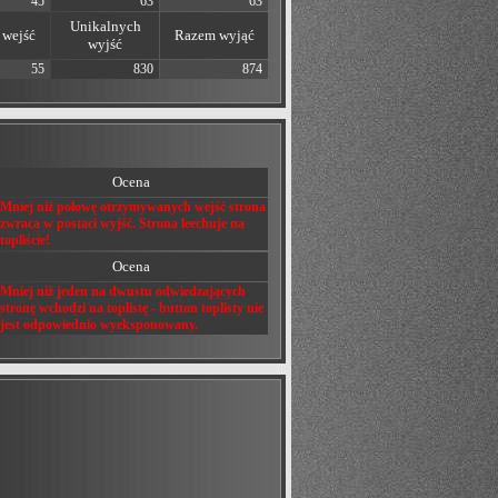
45
63
63
Unikalnych
wejść
Razem wyjąć
wyjść
55
830
874
Ocena
Mniej niż połowę otrzymywanych wejść strona
zwraca w postaci wyjść. Strona leechuje na
topliście!
Ocena
Mniej niż jeden na dwustu odwiedzających
stronę wchodzi na toplistę - button toplisty nie
jest odpowiednio wyeksponowany.