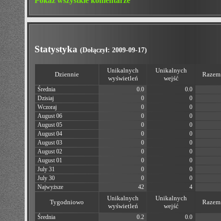
Pokaż wszystkie komentarze
Statystyka
(Dołączył: 2009-09-17)
Unikalnych
Unikalnych
Dziennie
Razem 
wyświetleń
wejść
Średnia
0.0
0.0
Dzisiaj
0
0
Wczoraj
0
0
August 06
0
0
August 05
0
0
August 04
0
0
August 03
0
0
August 02
0
0
August 01
0
0
July 31
0
0
July 30
0
0
Najwyższe
42
4
Unikalnych
Unikalnych
Tygodniowo
Razem 
wyświetleń
wejść
Średnia
0.2
0.0