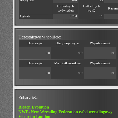
Najwyższe
624
23
Unikalnych
Unikalnych
Razem 
wyświetleń
wejść
Ogólnie
3,784
31
Uczestnictwo w topliście:
Daje wejść
Otrzymuje wyjść
Współczynnik
0.0
0.0
0%
Daje wejść
Ma użytkowników
Współczynnik
0.0
0.0
0%
Zobacz też:
Bleach Evolution
NWF- New Wrestling Federation e-fed wrestlingowy
Victorian London