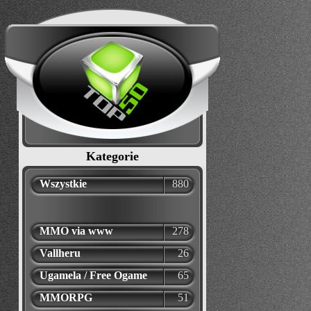
Kategorie
Wszystkie
880
MMO via www
278
Vallheru
26
Ugamela / Free Ogame
65
MMORPG
51