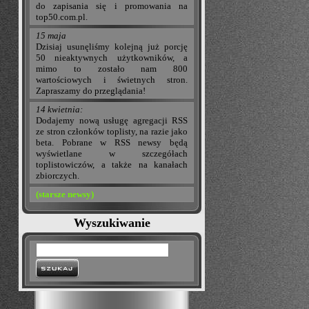
do zapisania się i promowania na
top50.com.pl.
15 maja
Dzisiaj usunęliśmy kolejną już porcję
50 nieaktywnych użytkowników, a
mimo to zostało nam 800
wartościowych i świetnych stron.
Zapraszamy do przeglądania!
14 kwietnia:
Dodajemy nową usługę agregacji RSS
ze stron członków toplisty, na razie jako
beta. Pobrane w RSS newsy będą
wyświetlane w szczegółach
toplistowiczów, a także na kanałach
zbiorczych.
(starsze newsy)
Wyszukiwanie