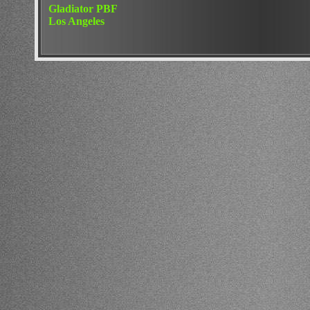
Gladiator PBF
Los Angeles