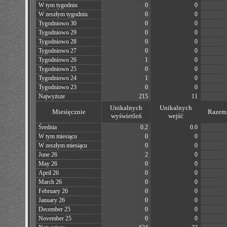
W tym tygodniu
0
0
W zeszłym tygodniu
0
0
Tygodniowo 30
0
0
Tygodniowo 29
0
0
Tygodniowo 28
0
0
Tygodniowo 27
0
0
Tygodniowo 26
1
0
Tygodniowo 25
0
0
Tygodniowo 24
1
0
Tygodniowo 23
0
0
Najwyższe
215
11
Unikalnych
Unikalnych
Miesięcznie
Razem 
wyświetleń
wejść
Średnia
0.2
0.0
W tym miesiącu
0
0
W zeszłym miesiącu
0
0
June 26
2
0
May 26
0
0
April 26
0
0
March 26
0
0
February 26
0
0
January 26
0
0
December 25
0
0
November 25
0
0