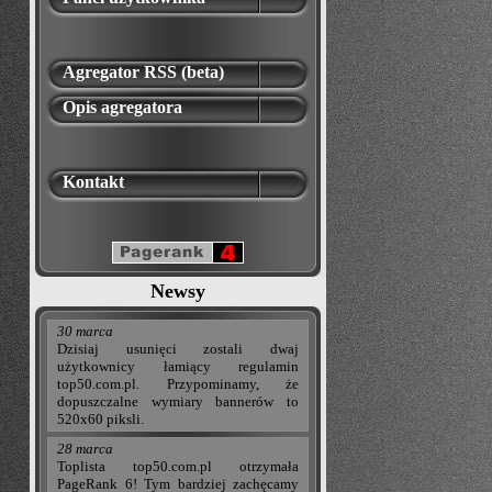
Agregator RSS (beta)
Opis agregatora
Kontakt
Newsy
30 marca
Dzisiaj usunięci zostali dwaj
użytkownicy łamiący regulamin
top50.com.pl. Przypominamy, że
dopuszczalne wymiary bannerów to
520x60 piksli.
28 marca
Toplista top50.com.pl otrzymała
PageRank 6! Tym bardziej zachęcamy