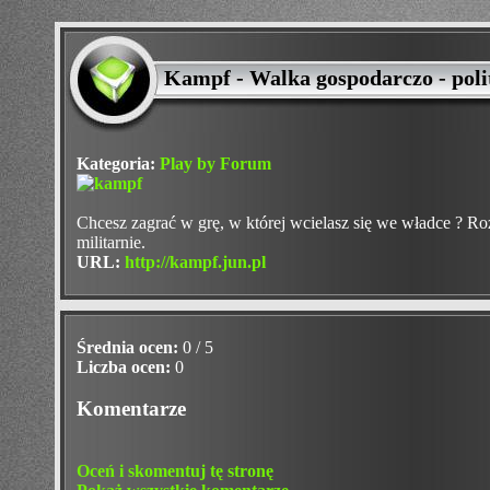
Kampf - Walka gospodarczo - poli
Kategoria:
Play by Forum
Chcesz zagrać w grę, w której wcielasz się we władce ? Ro
militarnie.
URL:
http://kampf.jun.pl
Średnia ocen:
0 / 5
Liczba ocen:
0
Komentarze
Oceń i skomentuj tę stronę