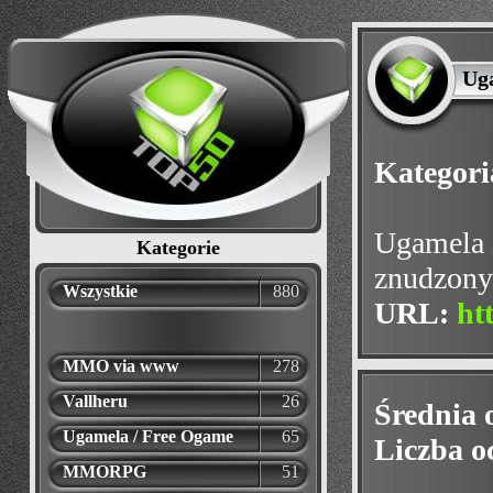
Ug
Kategori
Ugamela 
Kategorie
znudzony
Wszystkie
880
URL:
ht
MMO via www
278
Vallheru
26
Średnia 
Ugamela / Free Ogame
65
Liczba o
MMORPG
51