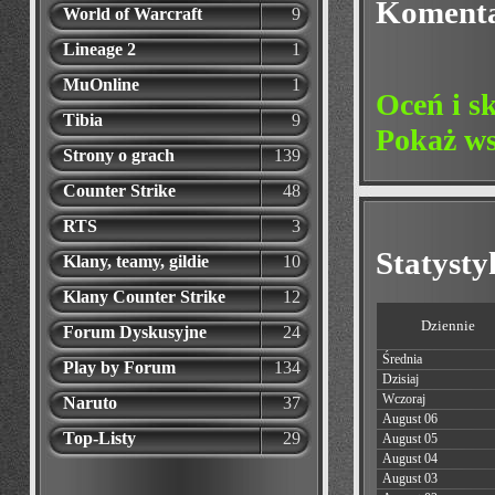
Koment
World of Warcraft
9
Lineage 2
1
MuOnline
1
Oceń i s
Tibia
9
Pokaż ws
Strony o grach
139
Counter Strike
48
RTS
3
Statyst
Klany, teamy, gildie
10
Klany Counter Strike
12
Dziennie
Forum Dyskusyjne
24
Średnia
Play by Forum
134
Dzisiaj
Wczoraj
Naruto
37
August 06
Top-Listy
29
August 05
August 04
August 03