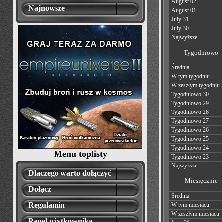
August 02
Najnowsze
August 01
July 31
July 30
Najwyższe
Tygodniowo
Średnia
W tym tygodniu
W zeszłym tygodniu
Tygodniowo 30
Tygodniowo 29
Tygodniowo 28
Tygodniowo 27
Tygodniowo 26
Tygodniowo 25
Tygodniowo 24
Menu toplisty
Tygodniowo 23
Najwyższe
Dlaczego warto dołączyć
Miesięcznie
Dołącz
Średnia
Regulamin
W tym miesiącu
W zeszłym miesiącu
Panel użytkownika