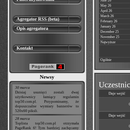
June 26
May 26
April 26
March 26
Agregator RSS (beta)
February 26
January 26
Opis agregatora
December 25
November 25
Najwyższe
Kontakt
Ogólnie
Newsy
Uczestnic
30 marca
Dzisiaj usunięci zostali dwaj
Daje wejść
użytkownicy łamiący regulamin
top50.com.pl. Przypominamy, że
dopuszczalne wymiary bannerów to
520x60 piksli.
Daje wejść
28 marca
Toplista top50.com.pl otrzymała
PageRank 6! Tym bardziej zachęcamy