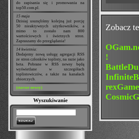
do zapisania się i promowania na
top50.com.pl.
15 maja
Dzisiaj usunęliśmy kolejną już porcję
Zobacz te
50 nieaktywnych użytkowników, a
mimo to zostało nam 800
wartościowych i świetnych stron.
Zapraszamy do przeglądania!
OGam.net
14 kwietnia:
Dodajemy nową usługę agregacji RSS
!
ze stron członków toplisty, na razie jako
beta. Pobrane w RSS newsy będą
BattleDus
wyświetlane w szczegółach
toplistowiczów, a także na kanałach
InfiniteB
zbiorczych.
rexGame 
(starsze newsy)
Cosmic
Wyszukiwanie