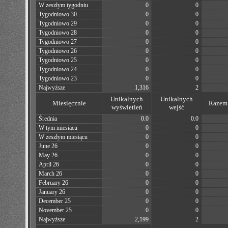
W zeszłym tygodniu
0
0
Tygodniowo 30
0
0
Tygodniowo 29
0
0
Tygodniowo 28
0
0
Tygodniowo 27
0
0
Tygodniowo 26
0
0
Tygodniowo 25
0
0
Tygodniowo 24
0
0
Tygodniowo 23
0
0
Najwyższe
1,316
2
Unikalnych
Unikalnych
Miesięcznie
Razem 
wyświetleń
wejść
Średnia
0.0
0.0
W tym miesiącu
0
0
W zeszłym miesiącu
0
0
June 26
0
0
May 26
0
0
April 26
0
0
March 26
0
0
February 26
0
0
January 26
0
0
December 25
0
0
November 25
0
0
Najwyższe
2,199
2