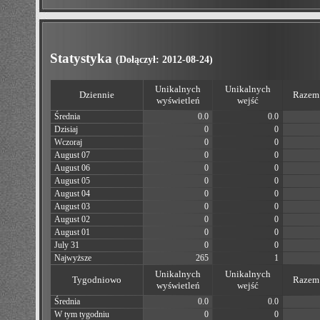
Statystyka
(Dołączył: 2012-08-24)
Unikalnych
Unikalnych
Dziennie
Razem 
wyświetleń
wejść
Średnia
0.0
0.0
Dzisiaj
0
0
Wczoraj
0
0
August 07
0
0
August 06
0
0
August 05
0
0
August 04
0
0
August 03
0
0
August 02
0
0
August 01
0
0
July 31
0
0
Najwyższe
265
1
Unikalnych
Unikalnych
Tygodniowo
Razem 
wyświetleń
wejść
Średnia
0.0
0.0
W tym tygodniu
0
0