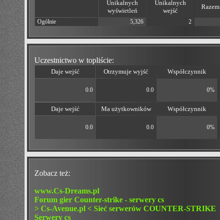
Unikalnych
Unikalnych
Razem 
wyświetleń
wejść
Ogólnie
5,326
2
Uczestnictwo w topliście:
Daje wejść
Otrzymuje wyjść
Współczynnik
0.0
0.0
0%
Daje wejść
Ma użytkowników
Współczynnik
0.0
0.0
0%
Zobacz też:
www.Cs-Dreams.pl
Forum gier Counter-strike - serwery cs
> Cs-Avenue.pl < Sieć serwerów COUNTER-STRIKE
Serwery cs