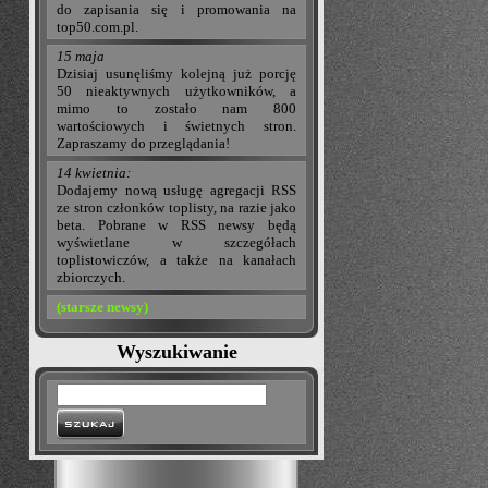
do zapisania się i promowania na
top50.com.pl.
15 maja
Dzisiaj usunęliśmy kolejną już porcję
50 nieaktywnych użytkowników, a
mimo to zostało nam 800
wartościowych i świetnych stron.
Zapraszamy do przeglądania!
14 kwietnia:
Dodajemy nową usługę agregacji RSS
ze stron członków toplisty, na razie jako
beta. Pobrane w RSS newsy będą
wyświetlane w szczegółach
toplistowiczów, a także na kanałach
zbiorczych.
(starsze newsy)
Wyszukiwanie