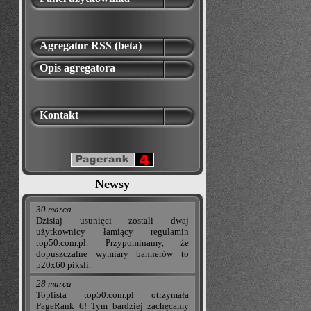
Agregator RSS (beta)
Opis agregatora
Kontakt
Newsy
30 marca
Dzisiaj usunięci zostali dwaj
użytkownicy łamiący regulamin
top50.com.pl. Przypominamy, że
dopuszczalne wymiary bannerów to
520x60 piksli.
28 marca
Toplista top50.com.pl otrzymała
PageRank 6! Tym bardziej zachęcamy