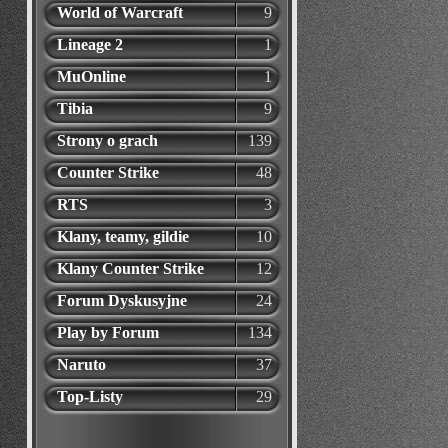
World of Warcraft
9
Lineage 2
1
MuOnline
1
Tibia
9
Strony o grach
139
Counter Strike
48
RTS
3
Klany, teamy, gildie
10
Klany Counter Strike
12
Forum Dyskusyjne
24
Play by Forum
134
Naruto
37
Top-Listy
29