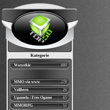
Kategorie
Wszystkie
880
MMO via www
278
Vallheru
26
Ugamela / Free Ogame
65
MMORPG
51