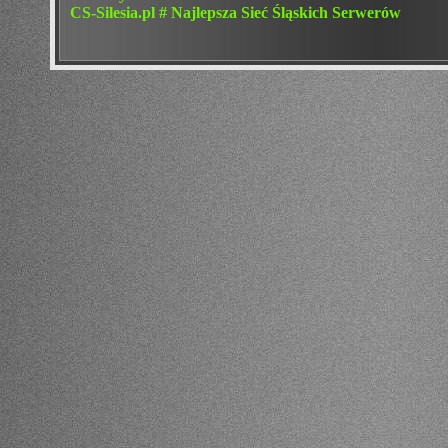
CS-Silesia.pl # Najlepsza Sieć Śląskich Serwerów