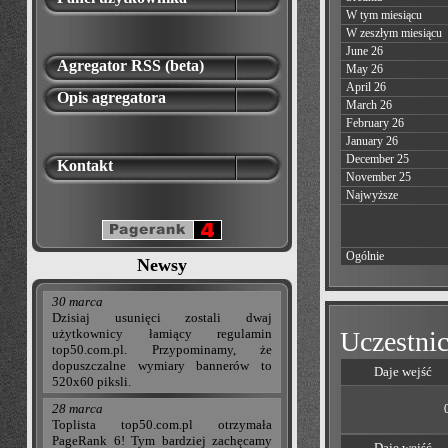
W tym miesiącu
W zeszłym miesiącu
June 26
Agregator RSS (beta)
May 26
April 26
Opis agregatora
March 26
February 26
January 26
December 25
Kontakt
November 25
Najwyższe
Ogólnie
Newsy
30 marca
Dzisiaj usunięci zostali dwaj
użytkownicy łamiący regulamin
Uczestnic
top50.com.pl. Przypominamy, że
dopuszczalne wymiary bannerów to
Daje wejść
520x60 piksli.
28 marca
Toplista top50.com.pl otrzymała
PageRank 6! Tym bardziej zachęcamy
Daje wejść