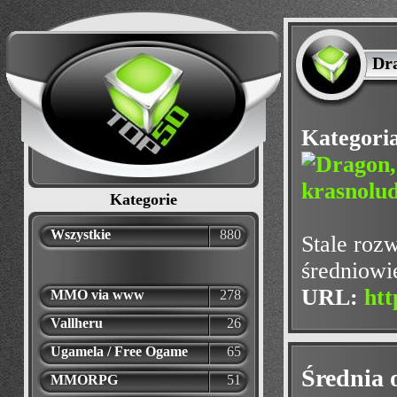
Dr
Kategori
Kategorie
Wszystkie
880
Stale rozw
średniowi
URL:
htt
MMO via www
278
Vallheru
26
Ugamela / Free Ogame
65
Średnia 
MMORPG
51