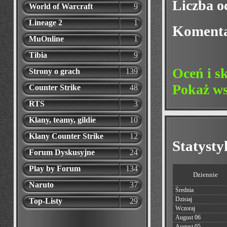
Liczba o
World of Warcraft
9
Lineage 2
1
Koment
MuOnline
1
Tibia
9
Oceń i s
Strony o grach
139
Pokaż ws
Counter Strike
48
RTS
3
Klany, teamy, gildie
10
Klany Counter Strike
12
Statyst
Forum Dyskusyjne
24
Play by Forum
134
Dziennie
Naruto
37
Średnia
Dzisiaj
Top-Listy
29
Wczoraj
August 06
August 05