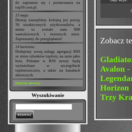
do zapisania się i promowania na
top50.com.pl.
15 maja
Dzisiaj usunęliśmy kolejną już porcję
50 nieaktywnych użytkowników, a
mimo to zostało nam 800
wartościowych i świetnych stron.
Zobacz te
Zapraszamy do przeglądania!
14 kwietnia:
Dodajemy nową usługę agregacji RSS
ze stron członków toplisty, na razie jako
Gladiat
beta. Pobrane w RSS newsy będą
wyświetlane w szczegółach
Avalon -
toplistowiczów, a także na kanałach
zbiorczych.
Legendar
(starsze newsy)
Horizon
Wyszukiwanie
Trzy Kra