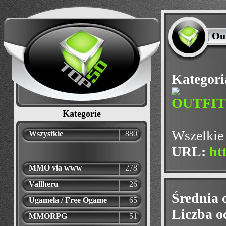
Ou
Kategori
Kategorie
Wszelki
Wszystkie
880
URL:
ht
MMO via www
278
Vallheru
26
Średnia 
Ugamela / Free Ogame
65
Liczba o
MMORPG
51