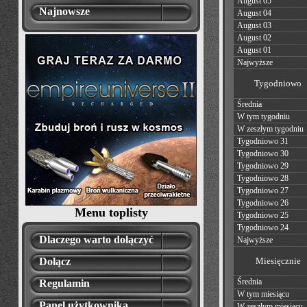
August 05
Najnowsze
August 04
August 03
August 02
August 01
Najwyższe
Tygodniowo
Średnia
W tym tygodniu
W zeszłym tygodniu
Tygodniowo 31
Tygodniowo 30
Tygodniowo 29
Tygodniowo 28
Tygodniowo 27
Tygodniowo 26
Menu toplisty
Tygodniowo 25
Tygodniowo 24
Dlaczego warto dołączyć
Najwyższe
Dołącz
Miesięcznie
Średnia
Regulamin
W tym miesiącu
Panel użytkownika
W zeszłym miesiącu