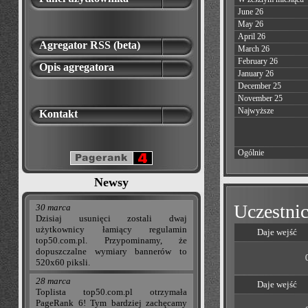
June 26
May 26
April 26
Agregator RSS (beta)
March 26
February 26
Opis agregatora
January 26
December 25
November 25
Najwyższe
Kontakt
Ogólnie
Newsy
Uczestnic
30 marca
Dzisiaj usunięci zostali dwaj
użytkownicy łamiący regulamin
Daje wejść
top50.com.pl. Przypominamy, że
dopuszczalne wymiary bannerów to
520x60 piksli.
28 marca
Daje wejść
Toplista top50.com.pl otrzymała
PageRank 6! Tym bardziej zachęcamy