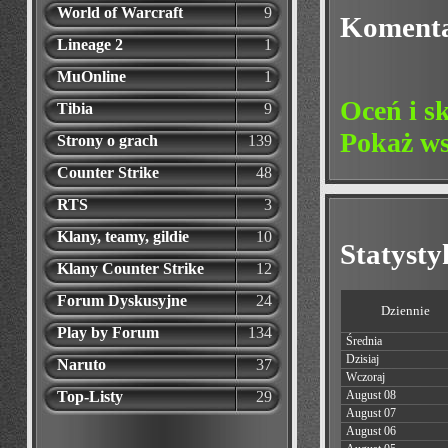
World of Warcraft
9
Koment
Lineage 2
1
MuOnline
1
Oceń i s
Tibia
9
Pokaż ws
Strony o grach
139
Counter Strike
48
RTS
3
Klany, teamy, gildie
10
Statyst
Klany Counter Strike
12
Forum Dyskusyjne
24
Dziennie
Play by Forum
134
Średnia
Dzisiaj
Naruto
37
Wczoraj
Top-Listy
29
August 08
August 07
August 06