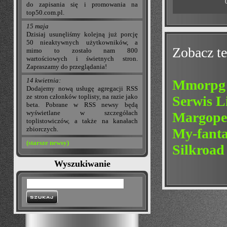
do zapisania się i promowania na
top50.com.pl.
15 maja
Dzisiaj usunęliśmy kolejną już porcję
50 nieaktywnych użytkowników, a
Zobacz te
mimo to zostało nam 800
wartościowych i świetnych stron.
Zapraszamy do przeglądania!
14 kwietnia:
Mmorpg 
Dodajemy nową usługę agregacji RSS
ze stron członków toplisty, na razie jako
Serwis L
beta. Pobrane w RSS newsy będą
wyświetlane w szczegółach
Margope
toplistowiczów, a także na kanałach
zbiorczych.
My-fanta
(starsze newsy)
Silkroad
Wyszukiwanie