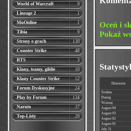
Koment
World of Warcraft
9
Lineage 2
1
MuOnline
1
Oceń i s
Tibia
9
Pokaż ws
Strony o grach
139
Counter Strike
48
RTS
3
Statyst
Klany, teamy, gildie
10
Klany Counter Strike
12
Dziennie
Forum Dyskusyjne
24
Średnia
Play by Forum
134
Dzisiaj
Wczoraj
Naruto
37
August 04
August 03
Top-Listy
29
August 02
August 01
July 31