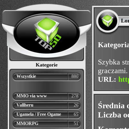
Lo
Kategori
Szybka st
Kategorie
graczami
Wszystkie
880
URL:
ht
MMO via www
278
Średnia 
Vallheru
26
Liczba o
Ugamela / Free Ogame
65
MMORPG
51