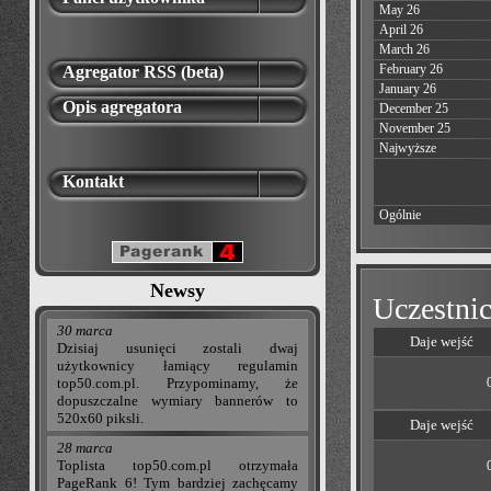
May 26
April 26
March 26
February 26
Agregator RSS (beta)
January 26
Opis agregatora
December 25
November 25
Najwyższe
Kontakt
Ogólnie
Newsy
Uczestnic
30 marca
Daje wejść
Dzisiaj usunięci zostali dwaj
użytkownicy łamiący regulamin
top50.com.pl. Przypominamy, że
dopuszczalne wymiary bannerów to
520x60 piksli.
Daje wejść
28 marca
Toplista top50.com.pl otrzymała
PageRank 6! Tym bardziej zachęcamy