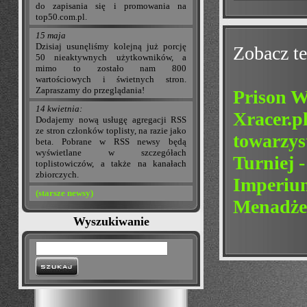
do zapisania się i promowania na
top50.com.pl.
15 maja
Dzisiaj usunęliśmy kolejną już porcję
Zobacz te
50 nieaktywnych użytkowników, a
mimo to zostało nam 800
wartościowych i świetnych stron.
Zapraszamy do przeglądania!
Prison W
14 kwietnia:
Xracer.p
Dodajemy nową usługę agregacji RSS
ze stron członków toplisty, na razie jako
towarzys
beta. Pobrane w RSS newsy będą
wyświetlane w szczegółach
Turniej -
toplistowiczów, a także na kanałach
zbiorczych.
Imperium
(starsze newsy)
Menadże
Wyszukiwanie