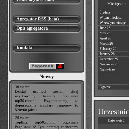
Miesięcznie
Średnia
W tym miesiącu
Agregator RSS (beta)
W zeszłym miesiącu
Opis agregatora
June 26
May 26
April 26
March 26
Kontakt
February 26
January 26
December 25
November 25
Najwyższe
Newsy
30 marca
Ogólnie
Dzisiaj usunięci zostali dwaj
użytkownicy łamiący regulamin
top50.com.pl. Przypominamy, że
dopuszczalne wymiary bannerów to
Uczestnic
520x60 piksli.
28 marca
Daje wejść
Toplista top50.com.pl otrzymała
PageRank 6! Tym bardziej zachęcamy