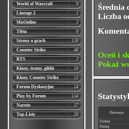
World of Warcraft
9
Średnia 
Lineage 2
1
Liczba o
MuOnline
1
Koment
Tibia
9
Strony o grach
139
Counter Strike
48
Oceń i s
RTS
3
Pokaż ws
Klany, teamy, gildie
10
Klany Counter Strike
12
Forum Dyskusyjne
24
Statyst
Play by Forum
134
Naruto
37
Dziennie
Top-Listy
29
Średnia
Dzisiaj