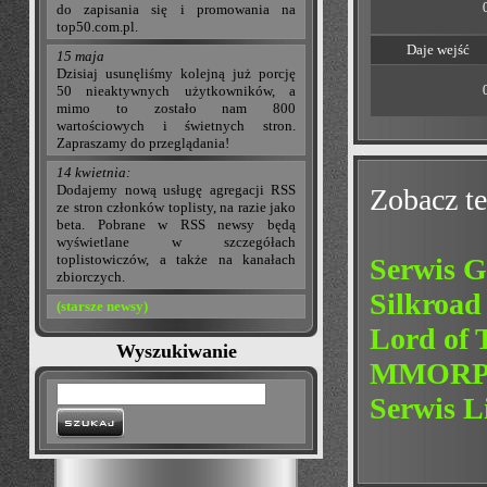
do zapisania się i promowania na
top50.com.pl.
Daje wejść
15 maja
Dzisiaj usunęliśmy kolejną już porcję
50 nieaktywnych użytkowników, a
mimo to zostało nam 800
wartościowych i świetnych stron.
Zapraszamy do przeglądania!
14 kwietnia:
Dodajemy nową usługę agregacji RSS
Zobacz te
ze stron członków toplisty, na razie jako
beta. Pobrane w RSS newsy będą
wyświetlane w szczegółach
toplistowiczów, a także na kanałach
Serwis 
zbiorczych.
Silkroad
(starsze newsy)
Lord of 
Wyszukiwanie
MMORPG 
Serwis L