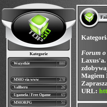
Fai
Kategori
Forum o 
Kategorie
Laxus'a. 
Wszystkie
880
zdobywaj
Magiem K
MMO via www
278
Zaprasz
Vallheru
26
URL:
ht
Ugamela / Free Ogame
65
MMORPG
51