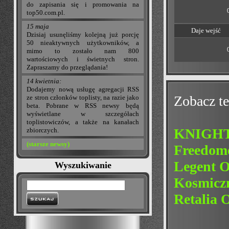
do zapisania się i promowania na
top50.com.pl.
15 maja
Daje wejść
Dzisiaj usunęliśmy kolejną już porcję
50 nieaktywnych użytkowników, a
mimo to zostało nam 800
wartościowych i świetnych stron.
Zapraszamy do przeglądania!
14 kwietnia:
Dodajemy nową usługę agregacji RSS
Zobacz te
ze stron członków toplisty, na razie jako
beta. Pobrane w RSS newsy będą
wyświetlane w szczegółach
toplistowiczów, a także na kanałach
KNIGHTS
zbiorczych.
(starsze newsy)
Freedome
Legent O
Wyszukiwanie
Kosmicz
Retalia 