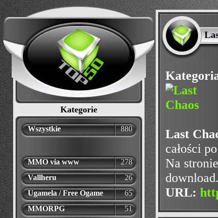
La
Kategori
Kategorie
Wszystkie
880
Last Cha
całości p
Na stronie
MMO via www
278
download
Vallheru
26
URL:
htt
Ugamela / Free Ogame
65
MMORPG
51