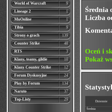
World of Warcraft
9
Średnia 
Lineage 2
1
Liczba o
MuOnline
1
Tibia
9
Koment
Strony o grach
139
Counter Strike
48
Oceń i s
RTS
3
Pokaż ws
Klany, teamy, gildie
10
Klany Counter Strike
12
Forum Dyskusyjne
24
Play by Forum
134
Statyst
Naruto
37
Top-Listy
29
Dziennie
Średnia