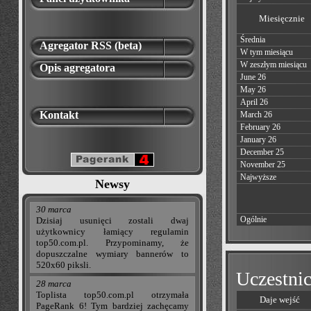
Miesięcznie
Średnia
Agregator RSS (beta)
W tym miesiącu
W zeszłym miesiącu
Opis agregatora
June 26
May 26
April 26
Kontakt
March 26
February 26
January 26
December 25
November 25
Najwyższe
Newsy
30 marca
Ogólnie
Dzisiaj usunięci zostali dwaj
użytkownicy łamiący regulamin
top50.com.pl. Przypominamy, że
dopuszczalne wymiary bannerów to
520x60 piksli.
Uczestnic
28 marca
Toplista top50.com.pl otrzymała
Daje wejść
PageRank 6! Tym bardziej zachęcamy