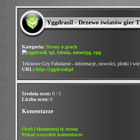
Yggdrasil - Drzewo światów gier 
Kategoria:
Strony o grach
Tekstowe Gry Fabularne - informacje, nowości, plotki i wie
URL:
http://yggdrasil.pl
Średnia ocen:
0 / 5
Liczba ocen:
0
Komentarze
Oceń i skomentuj tę stronę
Pokaż wszystkie komentarze