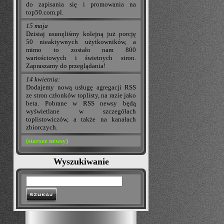
do zapisania się i promowania na
top50.com.pl.
15 maja
Dzisiaj usunęliśmy kolejną już porcję
50 nieaktywnych użytkowników, a
mimo to zostało nam 800
wartościowych i świetnych stron.
Zapraszamy do przeglądania!
14 kwietnia:
Dodajemy nową usługę agregacji RSS
ze stron członków toplisty, na razie jako
beta. Pobrane w RSS newsy będą
wyświetlane w szczegółach
toplistowiczów, a także na kanałach
zbiorczych.
(starsze newsy)
Wyszukiwanie