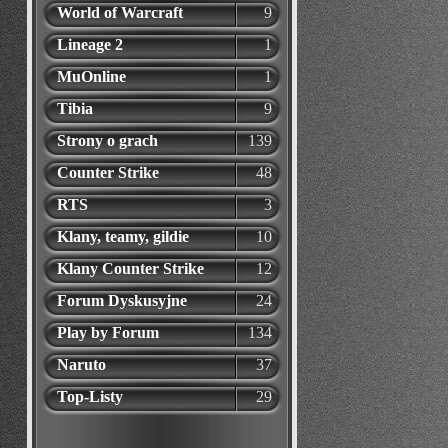
World of Warcraft
9
Lineage 2
1
MuOnline
1
Tibia
9
Strony o grach
139
Counter Strike
48
RTS
3
Klany, teamy, gildie
10
Klany Counter Strike
12
Forum Dyskusyjne
24
Play by Forum
134
Naruto
37
Top-Listy
29