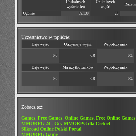
Unikalnych
Unikalnych
Razem 
wyświetleń
wejść
Ogólnie
89,138
25
Uczestnictwo w topliście:
Daje wejść
Otrzymuje wyjść
Współczynnik
0.0
0.0
0%
Daje wejść
Ma użytkowników
Współczynnik
0.0
0.0
0%
Zobacz też:
Games, Free Games, Online Games, Free Online Games
MMORPG 24 - Gry MMORPG dla Ciebie!
Silkroad Online Polski Portal
MMORPG Game