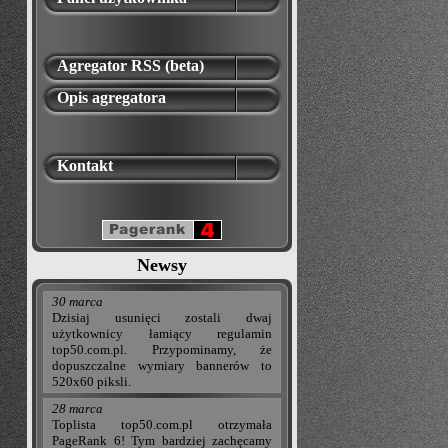
Agregator RSS (beta)
Opis agregatora
Kontakt
Newsy
30 marca
Dzisiaj usunięci zostali dwaj
użytkownicy łamiący regulamin
top50.com.pl. Przypominamy, że
dopuszczalne wymiary bannerów to
520x60 piksli.
28 marca
Toplista top50.com.pl otrzymała
PageRank 6! Tym bardziej zachęcamy