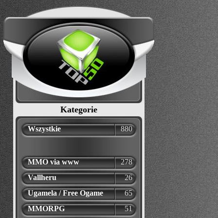
Kategorie
Wszystkie
880
MMO via www
278
Vallheru
26
Ugamela / Free Ogame
65
MMORPG
51