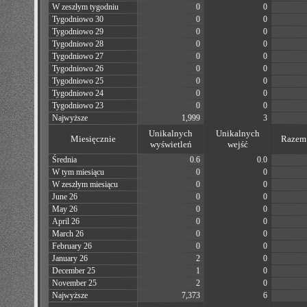
W zeszłym tygodniu
0
0
Tygodniowo 30
0
0
Tygodniowo 29
0
0
Tygodniowo 28
0
0
Tygodniowo 27
0
0
Tygodniowo 26
0
0
Tygodniowo 25
0
0
Tygodniowo 24
0
0
Tygodniowo 23
0
0
Najwyższe
1,999
3
Unikalnych
Unikalnych
Miesięcznie
Razem 
wyświetleń
wejść
Średnia
0.6
0.0
W tym miesiącu
0
0
W zeszłym miesiącu
0
0
June 26
0
0
May 26
0
0
April 26
0
0
March 26
0
0
February 26
0
0
January 26
2
0
December 25
1
0
November 25
2
0
Najwyższe
7,373
6