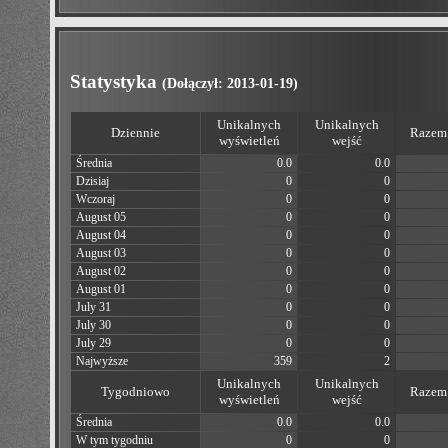
Statystyka
(Dołączył: 2013-01-19)
Unikalnych
Unikalnych
Dziennie
Razem 
wyświetleń
wejść
Średnia
0.0
0.0
Dzisiaj
0
0
Wczoraj
0
0
August 05
0
0
August 04
0
0
August 03
0
0
August 02
0
0
August 01
0
0
July 31
0
0
July 30
0
0
July 29
0
0
Najwyższe
359
2
Unikalnych
Unikalnych
Tygodniowo
Razem 
wyświetleń
wejść
Średnia
0.0
0.0
W tym tygodniu
0
0