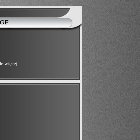
TGF
le więcej.