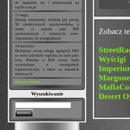
do zapisania się i promowania na
top50.com.pl.
15 maja
Dzisiaj usunęliśmy kolejną już porcję
50 nieaktywnych użytkowników, a
mimo to zostało nam 800
Zobacz te
wartościowych i świetnych stron.
Zapraszamy do przeglądania!
14 kwietnia:
StreetRa
Dodajemy nową usługę agregacji RSS
ze stron członków toplisty, na razie jako
Wyścigi
beta. Pobrane w RSS newsy będą
wyświetlane w szczegółach
Imperium
toplistowiczów, a także na kanałach
zbiorczych.
Margone
(starsze newsy)
MafiaCor
Wyszukiwanie
Desert O