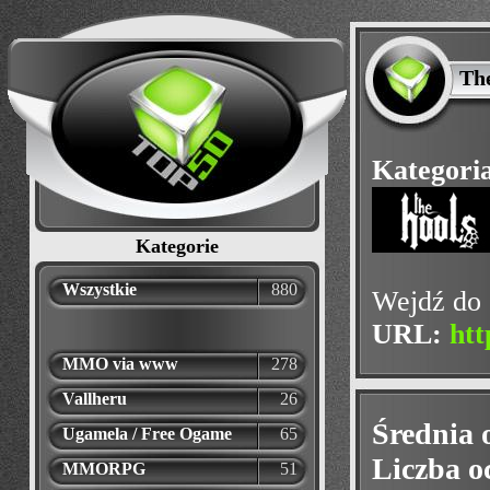
Th
Kategori
Kategorie
Wszystkie
880
Wejdź do 
URL:
htt
MMO via www
278
Vallheru
26
Średnia 
Ugamela / Free Ogame
65
Liczba o
MMORPG
51