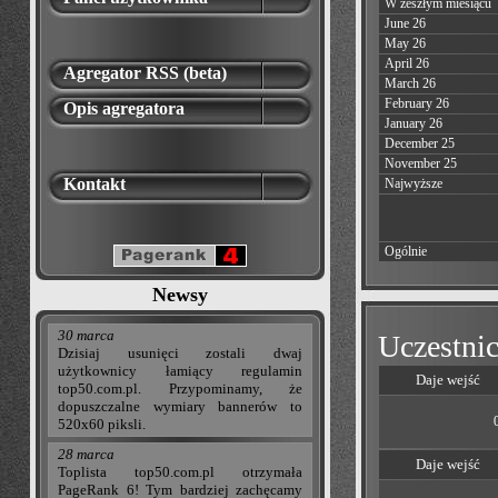
W zeszłym miesiącu
June 26
May 26
April 26
Agregator RSS (beta)
March 26
February 26
Opis agregatora
January 26
December 25
November 25
Kontakt
Najwyższe
Ogólnie
Newsy
30 marca
Uczestnic
Dzisiaj usunięci zostali dwaj
użytkownicy łamiący regulamin
Daje wejść
top50.com.pl. Przypominamy, że
dopuszczalne wymiary bannerów to
520x60 piksli.
28 marca
Daje wejść
Toplista top50.com.pl otrzymała
PageRank 6! Tym bardziej zachęcamy