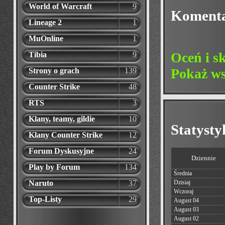
World of Warcraft
9
Koment
Lineage 2
1
MuOnline
1
Oceń i s
Tibia
9
Pokaż ws
Strony o grach
139
Counter Strike
48
RTS
3
Klany, teamy, gildie
10
Statyst
Klany Counter Strike
12
Forum Dyskusyjne
24
Dziennie
Play by Forum
134
Średnia
Naruto
37
Dzisiaj
Wczoraj
Top-Listy
29
August 04
August 03
August 02