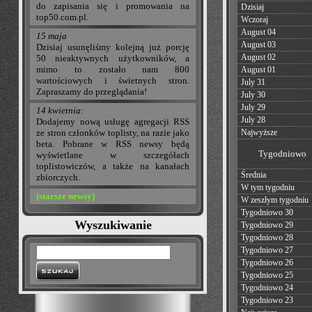
do zapisania się i promowania na
Dzisiaj
top50.com.pl.
Wczoraj
August 04
15 maja
August 03
Dzisiaj usunęliśmy kolejną już porcję
August 02
50 nieaktywnych użytkowników, a
mimo to zostało nam 800
August 01
wartościowych i świetnych stron.
July 31
Zapraszamy do przeglądania!
July 30
July 29
14 kwietnia:
July 28
Dodajemy nową usługę agregacji RSS
Najwyższe
ze stron członków toplisty, na razie jako
beta. Pobrane w RSS newsy będą
Tygodniowo
wyświetlane w szczegółach
toplistowiczów, a także na kanałach
Średnia
zbiorczych.
W tym tygodniu
(starsze newsy)
W zeszłym tygodniu
Tygodniowo 30
Wyszukiwanie
Tygodniowo 29
Tygodniowo 28
Tygodniowo 27
Tygodniowo 26
Tygodniowo 25
Tygodniowo 24
Tygodniowo 23