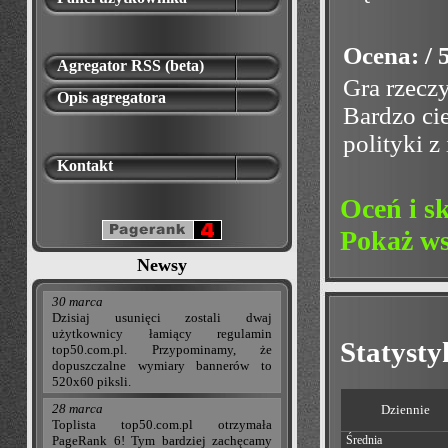
Ocena: / 
Agregator RSS (beta)
Gra rzeczy
Opis agregatora
Bardzo ci
polityki z
Kontakt
Oceń i s
Pokaż ws
Newsy
30 marca
Dzisiaj usunięci zostali dwaj
użytkownicy łamiący regulamin
Statyst
top50.com.pl. Przypominamy, że
dopuszczalne wymiary bannerów to
520x60 piksli.
28 marca
Dziennie
Toplista top50.com.pl otrzymała
Średnia
PageRank 6! Tym bardziej zachęcamy