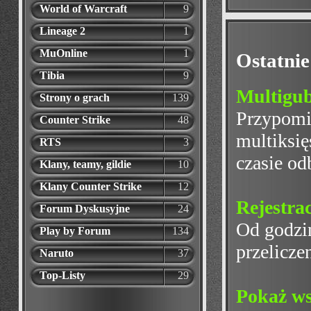
World of Warcraft
9
Lineage 2
1
MuOnline
1
Ostatnie
Tibia
9
Multigu
Strony o grach
139
Przypomi
Counter Strike
48
multiksię
RTS
3
czasie odb
Klany, teamy, gildie
10
Klany Counter Strike
12
Rejestrac
Forum Dyskusyjne
24
Od godzin
Play by Forum
134
przelicze
Naruto
37
Top-Listy
29
Pokaż ws