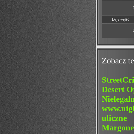
Daje wejść
Zobacz te
StreetCr
Desert O
Nielegaln
www.nigh
uliczne
Margone