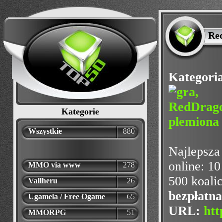
Red
Kategori
Kategorie
Wszystkie
880
Najlepsza
online: 10
MMO via www
278
500 koalic
Vallheru
26
bezpłatna
Ugamela / Free Ogame
65
URL:
htt
MMORPG
51