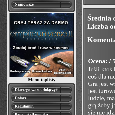
Najnowsze
Średnia 
Liczba o
Koment
Ocena: / 
Jeśli ktoś
coś dla ni
Menu toplisty
Gra jest w
jest turow
Dlaczego warto dołączyć
ludzie, ma
Dołącz
grą żeby j
Regulamin
się nie idz
Panel użytkownika