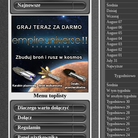
Najnowsze
Średnia
Dzisiaj
Wczoraj
August 07
August 06
August 05
August 04
August 03
August 02
August 01
July 31
Najwyższe
Tygodniowo
Średnia
W tym tygodniu
Menu toplisty
W zeszłym tygodniu
Tygodniowo 30
Dlaczego warto dołączyć
Tygodniowo 29
Tygodniowo 28
Dołącz
Tygodniowo 27
Tygodniowo 26
Regulamin
Tygodniowo 25
Tygodniowo 24
Panel użytkownika