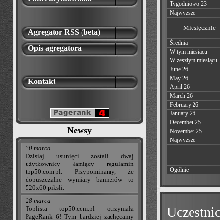
Tygodniowo 23
Najwyższe
Miesięcznie
Agregator RSS (beta)
Średnia
Opis agregatora
W tym miesiącu
W zeszłym miesiącu
June 26
May 26
Kontakt
April 26
March 26
February 26
January 26
December 25
Newsy
November 25
Najwyższe
30 marca
Dzisiaj usunięci zostali dwaj
użytkownicy łamiący regulamin
Ogólnie
top50.com.pl. Przypominamy, że
dopuszczalne wymiary bannerów to
520x60 piksli.
28 marca
Uczestnic
Toplista top50.com.pl otrzymała
PageRank 6! Tym bardziej zachęcamy