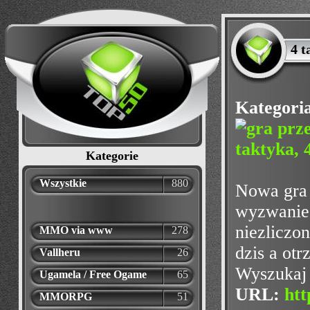
4 t
Kategori
Kategorie
Wszystkie
880
Nowa gra 
wyzwanie 
niezliczon
MMO via www
278
dzis a ot
Vallheru
26
Wyszukaj 
Ugamela / Free Ogame
65
URL:
htt
MMORPG
51