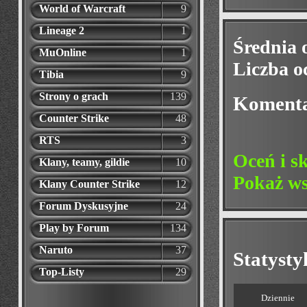
World of Warcraft
9
Lineage 2
1
Średnia 
MuOnline
1
Liczba o
Tibia
9
Strony o grach
139
Koment
Counter Strike
48
RTS
3
Oceń i s
Klany, teamy, gildie
10
Pokaż ws
Klany Counter Strike
12
Forum Dyskusyjne
24
Play by Forum
134
Naruto
37
Statyst
Top-Listy
29
Dziennie