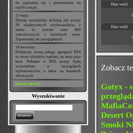
do zapisania się i promowania na
Daje wejść
top50.com.pl.
15 maja
Dzisiaj usunęliśmy kolejną już porcję
50 nieaktywnych użytkowników, a
Daje wejść
mimo to zostało nam 800
wartościowych i świetnych stron.
Zapraszamy do przeglądania!
14 kwietnia:
Dodajemy nową usługę agregacji RSS
ze stron członków toplisty, na razie jako
beta. Pobrane w RSS newsy będą
Zobacz te
wyświetlane w szczegółach
toplistowiczów, a także na kanałach
zbiorczych.
(starsze newsy)
Gotyx - 
przegląd
Wyszukiwanie
MafiaCor
Desert O
Smoki Ni