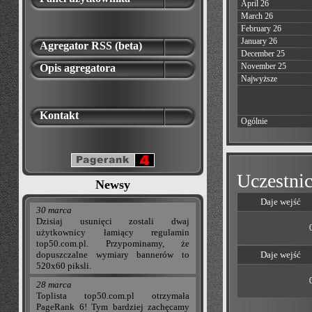
April 26
March 26
February 26
January 26
Agregator RSS (beta)
December 25
November 25
Opis agregatora
Najwyższe
Kontakt
Ogólnie
Uczestnic
Newsy
Daje wejść
30 marca
Dzisiaj usunięci zostali dwaj
użytkownicy łamiący regulamin
top50.com.pl. Przypominamy, że
dopuszczalne wymiary bannerów to
Daje wejść
520x60 piksli.
28 marca
Toplista top50.com.pl otrzymała
PageRank 6! Tym bardziej zachęcamy