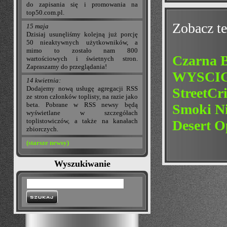
do zapisania się i promowania na
top50.com.pl.
Zobacz te
15 maja
Dzisiaj usunęliśmy kolejną już porcję
50 nieaktywnych użytkowników, a
mimo to zostało nam 800
Czarna B
wartościowych i świetnych stron.
Zapraszamy do przeglądania!
WYSCIG
14 kwietnia:
Dodajemy nową usługę agregacji RSS
StreetCr
ze stron członków toplisty, na razie jako
beta. Pobrane w RSS newsy będą
Smoki Ni
wyświetlane w szczegółach
toplistowiczów, a także na kanałach
Desert O
zbiorczych.
(starsze newsy)
Wyszukiwanie