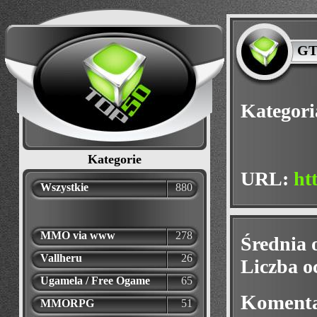
GT
Kategori
Kategorie
URL:
ht
Wszystkie
880
MMO via www
278
Średnia 
Vallheru
26
Liczba o
Ugamela / Free Ogame
65
Koment
MMORPG
51