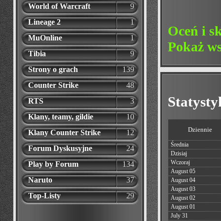
World of Warcraft
9
Lineage 2
1
Oceń i s
MuOnline
1
Pokaż ws
Tibia
9
Strony o grach
139
Counter Strike
48
Statyst
RTS
3
Klany, teamy, gildie
10
Dziennie
Klany Counter Strike
12
Średnia
Forum Dyskusyjne
24
Dzisiaj
Wczoraj
Play by Forum
134
August 05
Naruto
37
August 04
August 03
Top-Listy
29
August 02
August 01
July 31