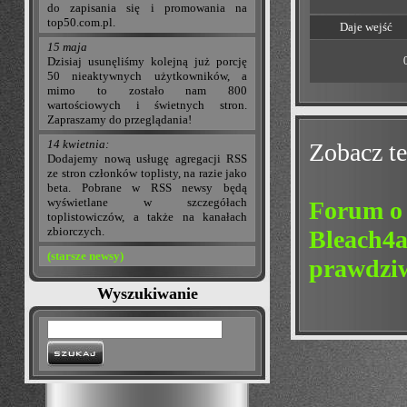
do zapisania się i promowania na
top50.com.pl.
Daje wejść
15 maja
Dzisiaj usunęliśmy kolejną już porcję
50 nieaktywnych użytkowników, a
mimo to zostało nam 800
wartościowych i świetnych stron.
Zapraszamy do przeglądania!
14 kwietnia:
Zobacz te
Dodajemy nową usługę agregacji RSS
ze stron członków toplisty, na razie jako
beta. Pobrane w RSS newsy będą
wyświetlane w szczegółach
Forum o
toplistowiczów, a także na kanałach
zbiorczych.
Bleach4a
(starsze newsy)
prawdziw
Wyszukiwanie