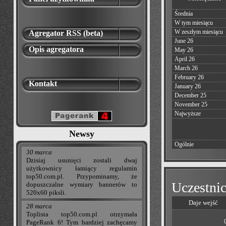
Średnia
W tym miesiącu
W zeszłym miesiącu
Agregator RSS (beta)
June 26
Opis agregatora
May 26
April 26
March 26
February 26
Kontakt
January 26
December 25
November 25
Najwyższe
Newsy
Ogólnie
30 marca
Dzisiaj usunięci zostali dwaj
użytkownicy łamiący regulamin
top50.com.pl. Przypominamy, że
Uczestnic
dopuszczalne wymiary bannerów to
520x60 piksli.
Daje wejść
28 marca
Toplista top50.com.pl otrzymała
PageRank 6! Tym bardziej zachęcamy