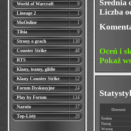
Średnia 
World of Warcraft
9
Liczba o
Lineage 2
1
MuOnline
1
Koment
Tibia
9
Strony o grach
139
Oceń i s
Counter Strike
48
Pokaż ws
RTS
3
Klany, teamy, gildie
10
Klany Counter Strike
12
Forum Dyskusyjne
24
Statyst
Play by Forum
134
Naruto
37
Dziennie
Top-Listy
29
Średnia
Dzisiaj
Wczoraj