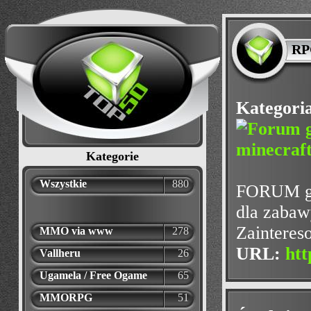
RPG
Kategori
Kategorie
Wszystkie
880
FORUM gie
dla zabawy
Zainteres
MMO via www
278
URL:
htt
Vallheru
26
Ugamela / Free Ogame
65
MMORPG
51