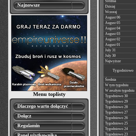
Średnia
Najnowsze
Dzisiaj
Wczoraj
August 06
August 05
August 04
August 03
August 02
August 01
July 31
July 30
Najwyższe
Tygodniowo
Średnia
W tym tygodniu
W zeszłym tygodniu
Menu toplisty
Tygodniowo 30
Tygodniowo 29
Dlaczego warto dołączyć
Tygodniowo 28
Tygodniowo 27
Dołącz
Tygodniowo 26
Tygodniowo 25
Regulamin
Tygodniowo 24
Tygodniowo 23
Panel użytkownika