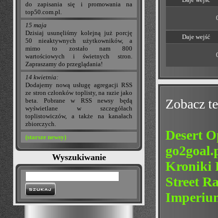
do zapisania się i promowania na
top50.com.pl.
15 maja
Dzisiaj usunęliśmy kolejną już porcję
Daje wejść
50 nieaktywnych użytkowników, a
mimo to zostało nam 800
wartościowych i świetnych stron.
Zapraszamy do przeglądania!
14 kwietnia:
Dodajemy nową usługę agregacji RSS
ze stron członków toplisty, na razie jako
Zobacz te
beta. Pobrane w RSS newsy będą
wyświetlane w szczegółach
toplistowiczów, a także na kanałach
zbiorczych.
Desert O
(starsze newsy)
go2goal.
Wyszukiwanie
Kroniki
Street R
Imperium