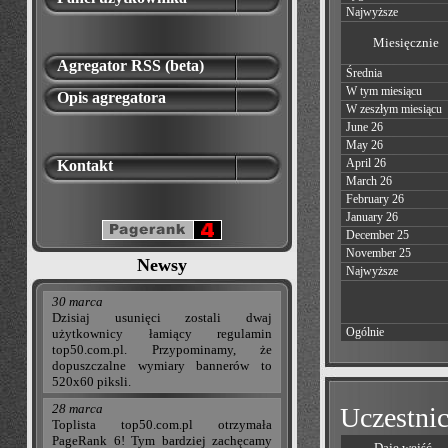
Najwyższe
Miesięcznie
Agregator RSS (beta)
Średnia
W tym miesiącu
Opis agregatora
W zeszłym miesiącu
June 26
May 26
April 26
Kontakt
March 26
February 26
January 26
December 25
November 25
Newsy
Najwyższe
30 marca
Dzisiaj usunięci zostali dwaj
Ogólnie
użytkownicy łamiący regulamin
top50.com.pl. Przypominamy, że
dopuszczalne wymiary bannerów to
520x60 piksli.
28 marca
Uczestnic
Toplista top50.com.pl otrzymała
PageRank 6! Tym bardziej zachęcamy
Daje wejść