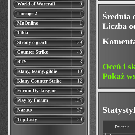
World of Warcraft
9
Lineage 2
1
Średnia 
MuOnline
1
Liczba o
Tibia
9
Koment
Strony o grach
139
Counter Strike
48
RTS
3
Oceń i s
Klany, teamy, gildie
10
Pokaż ws
Klany Counter Strike
12
Forum Dyskusyjne
24
Play by Forum
134
Statyst
Naruto
37
Top-Listy
29
Dziennie