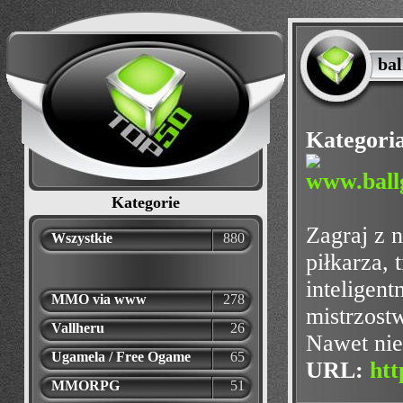
ba
Kategori
Kategorie
Zagraj z 
Wszystkie
880
piłkarza, 
inteligen
MMO via www
278
mistrzostw
Vallheru
26
Nawet nie 
Ugamela / Free Ogame
65
URL:
htt
MMORPG
51