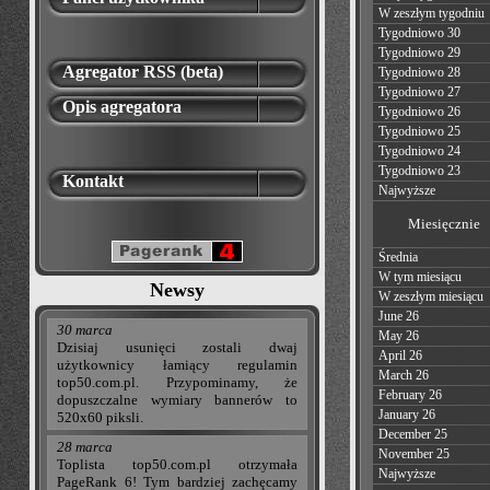
W zeszłym tygodniu
Tygodniowo 30
Tygodniowo 29
Agregator RSS (beta)
Tygodniowo 28
Tygodniowo 27
Opis agregatora
Tygodniowo 26
Tygodniowo 25
Tygodniowo 24
Tygodniowo 23
Kontakt
Najwyższe
Miesięcznie
Średnia
W tym miesiącu
Newsy
W zeszłym miesiącu
June 26
30 marca
May 26
Dzisiaj usunięci zostali dwaj
April 26
użytkownicy łamiący regulamin
March 26
top50.com.pl. Przypominamy, że
February 26
dopuszczalne wymiary bannerów to
January 26
520x60 piksli.
December 25
28 marca
November 25
Toplista top50.com.pl otrzymała
Najwyższe
PageRank 6! Tym bardziej zachęcamy