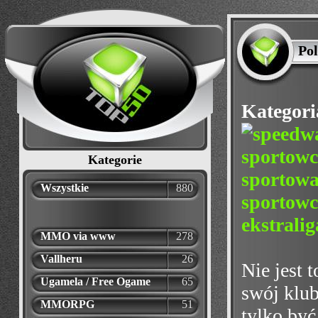
Pol
Kategori
Kategorie
Wszystkie
880
MMO via www
278
Vallheru
26
Nie jest
Ugamela / Free Ogame
65
swój klub
MMORPG
51
tylko by