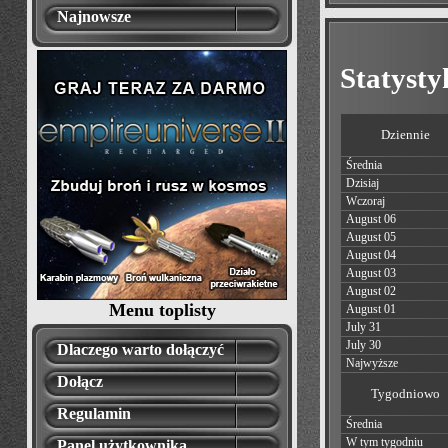
Najnowsze
Statyst
Dziennie
Średnia
Dzisiaj
Wczoraj
August 06
August 05
August 04
August 03
August 02
Menu toplisty
August 01
July 31
July 30
Dlaczego warto dołączyć
Najwyższe
Dołącz
Tygodniowo
Regulamin
Średnia
W tym tygodniu
Panel użytkownika