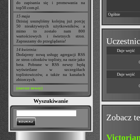
do zapisania się i promowania na
top50.com.pl.
Ogólnie
15 maja
Dzisiaj usunęliśmy kolejną już porcję
50 nieaktywnych użytkowników, a
mimo to zostało nam 800
wartościowych i świetnych stron.
Uczestnic
Zapraszamy do przeglądania!
14 kwietnia:
Daje wejść
Dodajemy nową usługę agregacji RSS
ze stron członków toplisty, na razie jako
beta. Pobrane w RSS newsy będą
wyświetlane w szczegółach
Daje wejść
toplistowiczów, a także na kanałach
zbiorczych.
(starsze newsy)
Wyszukiwanie
Zobacz te
Victoria