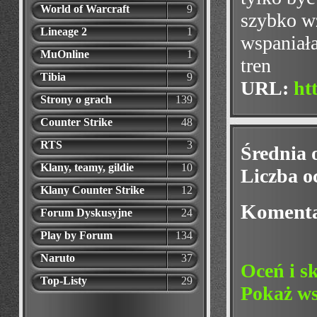
World of Warcraft
9
szybko wz
Lineage 2
1
wspaniał
MuOnline
1
tren
Tibia
9
URL:
ht
Strony o grach
139
Counter Strike
48
RTS
3
Średnia 
Klany, teamy, gildie
10
Liczba o
Klany Counter Strike
12
Koment
Forum Dyskusyjne
24
Play by Forum
134
Naruto
37
Oceń i s
Top-Listy
29
Pokaż ws