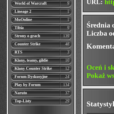
URL:
htt
World of Warcraft
9
Lineage 2
1
MuOnline
1
Średnia 
Tibia
9
Liczba o
Strony o grach
139
Counter Strike
48
Koment
RTS
3
Klany, teamy, gildie
10
Oceń i s
Klany Counter Strike
12
Pokaż ws
Forum Dyskusyjne
24
Play by Forum
134
Naruto
37
Top-Listy
29
Statyst