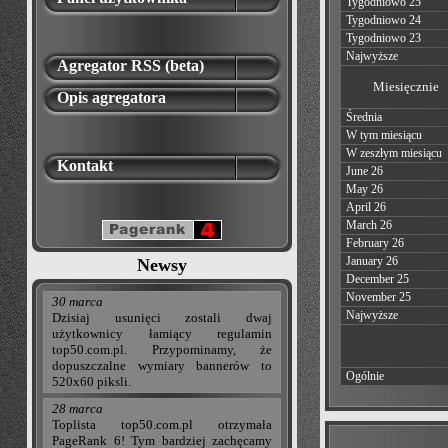
Tygodniowo 25
Tygodniowo 24
Tygodniowo 23
Najwyższe
Agregator RSS (beta)
Miesięcznie
Opis agregatora
Średnia
W tym miesiącu
W zeszłym miesiącu
Kontakt
June 26
May 26
April 26
March 26
February 26
January 26
Newsy
December 25
November 25
30 marca
Najwyższe
Dzisiaj usunięci zostali dwaj
użytkownicy łamiący regulamin
top50.com.pl. Przypominamy, że
dopuszczalne wymiary bannerów to
Ogólnie
520x60 piksli.
28 marca
Toplista top50.com.pl otrzymała
PageRank 6! Tym bardziej zachęcamy