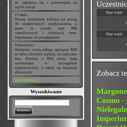
Uczestnic
do zapisania się i promowania na
top50.com.pl.
Daje wejść
15 maja
Dzisiaj usunęliśmy kolejną już porcję
50 nieaktywnych użytkowników, a
mimo to zostało nam 800
wartościowych i świetnych stron.
Daje wejść
Zapraszamy do przeglądania!
14 kwietnia:
Dodajemy nową usługę agregacji RSS
ze stron członków toplisty, na razie jako
beta. Pobrane w RSS newsy będą
wyświetlane w szczegółach
toplistowiczów, a także na kanałach
Zobacz te
zbiorczych.
(starsze newsy)
Margone
Wyszukiwanie
Cosmo - 
Nielegaln
Imperium