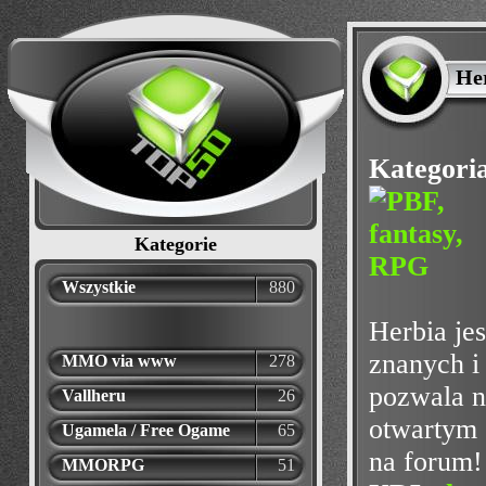
He
Kategori
Kategorie
Wszystkie
880
Herbia je
znanych i
MMO via www
278
pozwala n
Vallheru
26
otwartym ś
Ugamela / Free Ogame
65
na forum!
MMORPG
51