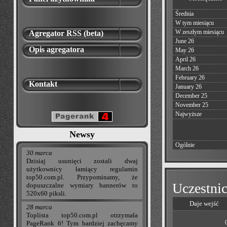
Średnia
W tym miesiącu
W zeszłym miesiącu
Agregator RSS (beta)
June 26
Opis agregatora
May 26
April 26
March 26
February 26
Kontakt
January 26
December 25
November 25
Najwyższe
Newsy
Ogólnie
30 marca
Dzisiaj usunięci zostali dwaj
użytkownicy łamiący regulamin
top50.com.pl. Przypominamy, że
Uczestnic
dopuszczalne wymiary bannerów to
520x60 piksli.
Daje wejść
28 marca
Toplista top50.com.pl otrzymała
PageRank 6! Tym bardziej zachęcamy