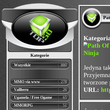
Pat
Kategori
Kategorie
Wszystkie
880
Jedyna ta
Przyjemna
tworzone 
MMO via www
278
URL:
htt
Vallheru
26
Ugamela / Free Ogame
65
MMORPG
51