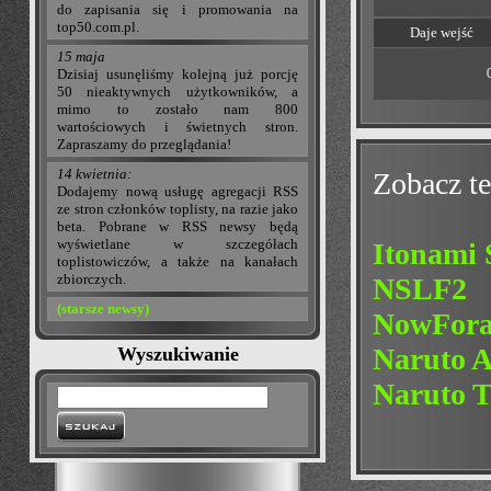
do zapisania się i promowania na
top50.com.pl.
Daje wejść
15 maja
Dzisiaj usunęliśmy kolejną już porcję
50 nieaktywnych użytkowników, a
mimo to zostało nam 800
wartościowych i świetnych stron.
Zapraszamy do przeglądania!
14 kwietnia:
Zobacz te
Dodajemy nową usługę agregacji RSS
ze stron członków toplisty, na razie jako
beta. Pobrane w RSS newsy będą
wyświetlane w szczegółach
Itonami 
toplistowiczów, a także na kanałach
zbiorczych.
NSLF2
(starsze newsy)
NowFor
Naruto 
Wyszukiwanie
Naruto T