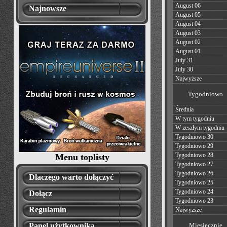
August 06
Najnowsze
August 05
August 04
August 03
August 02
August 01
July 31
July 30
Najwyższe
Tygodniowo
Średnia
W tym tygodniu
W zeszłym tygodniu
Tygodniowo 30
Tygodniowo 29
Tygodniowo 28
Menu toplisty
Tygodniowo 27
Tygodniowo 26
Dlaczego warto dołączyć
Tygodniowo 25
Tygodniowo 24
Dołącz
Tygodniowo 23
Regulamin
Najwyższe
Panel użytkownika
Miesięcznie