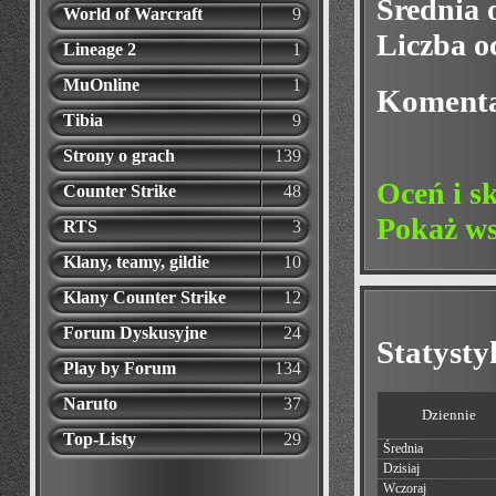
Średnia 
World of Warcraft
9
Liczba o
Lineage 2
1
MuOnline
1
Koment
Tibia
9
Strony o grach
139
Oceń i s
Counter Strike
48
Pokaż ws
RTS
3
Klany, teamy, gildie
10
Klany Counter Strike
12
Forum Dyskusyjne
24
Statyst
Play by Forum
134
Naruto
37
Dziennie
Top-Listy
29
Średnia
Dzisiaj
Wczoraj