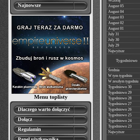
Wczoraj
Najnowsze
August 05
August 04
August 03
August 02
August 01
July 31
July 30
July 29
Najwyższe
Tygodniowo
Średnia
W tym tygodniu
W zeszłym tygodniu
Tygodniowo 30
Tygodniowo 29
Menu toplisty
Tygodniowo 28
Tygodniowo 27
Dlaczego warto dołączyć
Tygodniowo 26
Tygodniowo 25
Dołącz
Tygodniowo 24
Tygodniowo 23
Regulamin
Najwyższe
Panel użytkownika