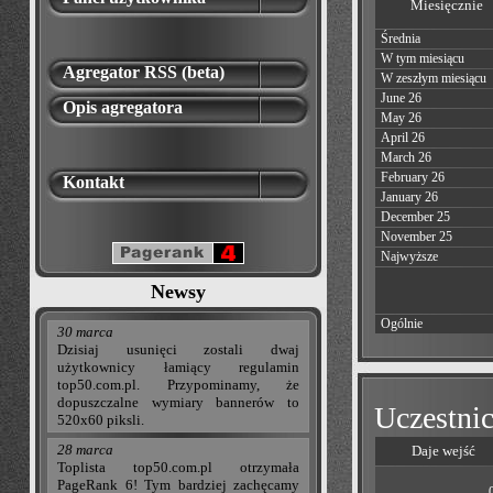
Miesięcznie
Średnia
W tym miesiącu
Agregator RSS (beta)
W zeszłym miesiącu
June 26
Opis agregatora
May 26
April 26
March 26
February 26
Kontakt
January 26
December 25
November 25
Najwyższe
Newsy
Ogólnie
30 marca
Dzisiaj usunięci zostali dwaj
użytkownicy łamiący regulamin
top50.com.pl. Przypominamy, że
dopuszczalne wymiary bannerów to
Uczestnic
520x60 piksli.
28 marca
Daje wejść
Toplista top50.com.pl otrzymała
PageRank 6! Tym bardziej zachęcamy