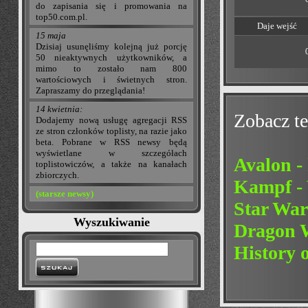
do zapisania się i promowania na
top50.com.pl.
Daje wejść
15 maja
Dzisiaj usunęliśmy kolejną już porcję
50 nieaktywnych użytkowników, a
mimo to zostało nam 800
wartościowych i świetnych stron.
Zapraszamy do przeglądania!
14 kwietnia:
Zobacz te
Dodajemy nową usługę agregacji RSS
ze stron członków toplisty, na razie jako
beta. Pobrane w RSS newsy będą
wyświetlane w szczegółach
Avalon -
toplistowiczów, a także na kanałach
zbiorczych.
Kampf - 
(starsze newsy)
Star War
Wyszukiwanie
Dragon 
History 