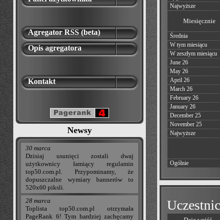
Najwyższe
Miesięcznie
Agregator RSS (beta)
Średnia
W tym miesiącu
Opis agregatora
W zeszłym miesiącu
June 26
May 26
April 26
Kontakt
March 26
February 26
January 26
December 25
November 25
Newsy
Najwyższe
30 marca
Dzisiaj usunięci zostali dwaj
Ogólnie
użytkownicy łamiący regulamin
top50.com.pl. Przypominamy, że
dopuszczalne wymiary bannerów to
520x60 piksli.
28 marca
Uczestnic
Toplista top50.com.pl otrzymała
PageRank 6! Tym bardziej zachęcamy
Daje wejść