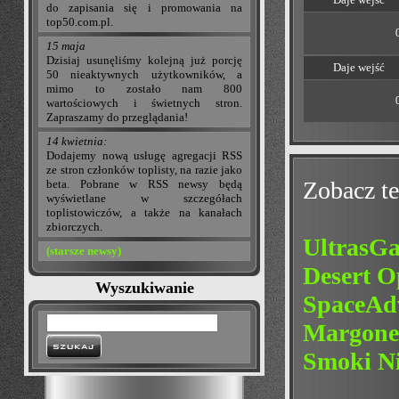
do zapisania się i promowania na
top50.com.pl.
15 maja
Dzisiaj usunęliśmy kolejną już porcję
Daje wejść
50 nieaktywnych użytkowników, a
mimo to zostało nam 800
wartościowych i świetnych stron.
Zapraszamy do przeglądania!
14 kwietnia:
Dodajemy nową usługę agregacji RSS
ze stron członków toplisty, na razie jako
Zobacz te
beta. Pobrane w RSS newsy będą
wyświetlane w szczegółach
toplistowiczów, a także na kanałach
zbiorczych.
UltrasGa
(starsze newsy)
Desert O
Wyszukiwanie
SpaceAdv
Margone
Smoki Ni