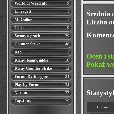
World of Warcraft
9
Lineage 2
1
Średnia 
MuOnline
1
Liczba o
Tibia
9
Koment
Strony o grach
139
Counter Strike
48
RTS
3
Oceń i s
Klany, teamy, gildie
10
Pokaż ws
Klany Counter Strike
12
Forum Dyskusyjne
24
Play by Forum
134
Statyst
Naruto
37
Top-Listy
29
Dziennie