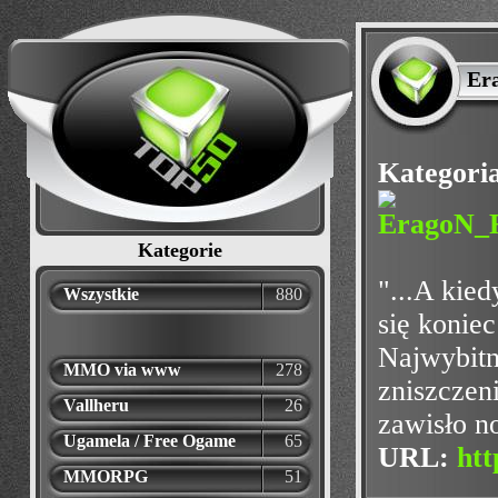
Er
Kategori
Kategorie
"...A kied
Wszystkie
880
się konie
Najwybitn
MMO via www
278
zniszczen
Vallheru
26
zawisło n
Ugamela / Free Ogame
65
URL:
htt
MMORPG
51