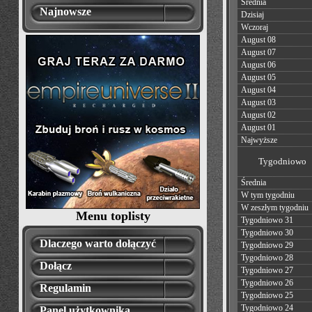
Średnia
Najnowsze
Dzisiaj
Wczoraj
August 08
August 07
August 06
August 05
August 04
August 03
August 02
August 01
Najwyższe
Tygodniowo
Średnia
W tym tygodniu
W zeszłym tygodniu
Menu toplisty
Tygodniowo 31
Tygodniowo 30
Dlaczego warto dołączyć
Tygodniowo 29
Tygodniowo 28
Dołącz
Tygodniowo 27
Tygodniowo 26
Regulamin
Tygodniowo 25
Tygodniowo 24
Panel użytkownika