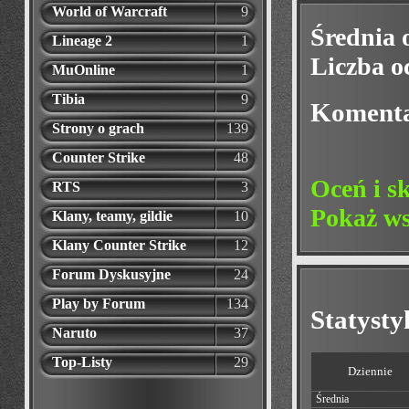
World of Warcraft
9
Średnia 
Lineage 2
1
Liczba o
MuOnline
1
Tibia
9
Koment
Strony o grach
139
Counter Strike
48
Oceń i s
RTS
3
Pokaż ws
Klany, teamy, gildie
10
Klany Counter Strike
12
Forum Dyskusyjne
24
Play by Forum
134
Statyst
Naruto
37
Top-Listy
29
Dziennie
Średnia