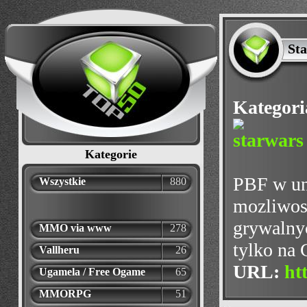
Sta
Kategori
Kategorie
PBF w un
Wszystkie
880
mozliwosc
grywalnyc
MMO via www
278
tylko na 
Vallheru
26
URL:
ht
Ugamela / Free Ogame
65
MMORPG
51