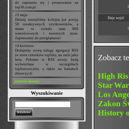
do zapisania się i promowania na
top50.com.pl.
15 maja
Daje wejść
Dzisiaj usunęliśmy kolejną już porcję
50 nieaktywnych użytkowników, a
mimo to zostało nam 800
wartościowych i świetnych stron.
Zapraszamy do przeglądania!
14 kwietnia:
Dodajemy nową usługę agregacji RSS
ze stron członków toplisty, na razie jako
Zobacz te
beta. Pobrane w RSS newsy będą
wyświetlane w szczegółach
toplistowiczów, a także na kanałach
zbiorczych.
High Ris
(starsze newsy)
Star War
Los Ange
Wyszukiwanie
Zakon Św
History 