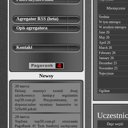
Miesięcznie
Średnia
Agregator RSS (beta)
W tym miesiącu
W zeszłym miesiącu
Opis agregatora
June 26
May 26
April 26
Kontakt
March 26
February 26
January 26
December 25
November 25
Najwyższe
Newsy
30 marca
Dzisiaj usunięci zostali dwaj
Ogólnie
użytkownicy łamiący regulamin
top50.com.pl. Przypominamy, że
dopuszczalne wymiary bannerów to
520x60 piksli.
Uczestnic
28 marca
Toplista top50.com.pl otrzymała
Daje wejść
PageRank 6! Tym bardziej zachęcamy