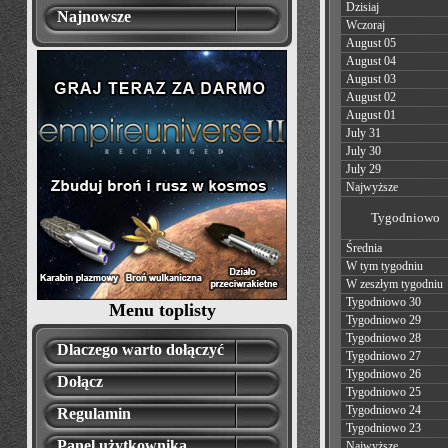
Dzisiaj
Najnowsze
Wczoraj
August 05
August 04
August 03
August 02
August 01
July 31
July 30
July 29
Najwyższe
Tygodniowo
Średnia
W tym tygodniu
W zeszłym tygodniu
Tygodniowo 30
Menu toplisty
Tygodniowo 29
Tygodniowo 28
Dlaczego warto dołączyć
Tygodniowo 27
Tygodniowo 26
Dołącz
Tygodniowo 25
Tygodniowo 24
Regulamin
Tygodniowo 23
Panel użytkownika
Najwyższe