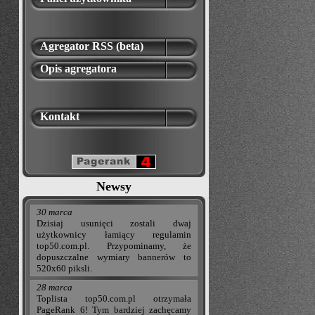
Agregator RSS (beta)
Opis agregatora
Kontakt
Newsy
30 marca
Dzisiaj usunięci zostali dwaj
użytkownicy łamiący regulamin
top50.com.pl. Przypominamy, że
dopuszczalne wymiary bannerów to
520x60 piksli.
28 marca
Toplista top50.com.pl otrzymała
PageRank 6! Tym bardziej zachęcamy