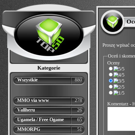
Oc
Proszę wpisać oc
Oceń i skome
Oceny
Kategorie
Wszystkie
880
MMO via www
278
Komentarz - 
Vallheru
26
Ugamela / Free Ogame
65
MMORPG
51