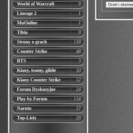
World of Warcraft
9
Lineage 2
1
MuOnline
1
Tibia
9
Strony o grach
139
Counter Strike
48
RTS
3
Klany, teamy, gildie
10
Klany Counter Strike
12
Forum Dyskusyjne
24
Play by Forum
134
Naruto
37
Top-Listy
29