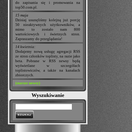
do zapisania się i promowania na
top50.com.pl.
15 maja
Dzisiaj usunęliśmy kolejną już porcję
50 nieaktywnych użytkowników, a
mimo to zostało nam 800
wartościowych i świetnych stron.
Zapraszamy do przeglądania!
14 kwietnia:
Dodajemy nową usługę agregacji RSS
ze stron członków toplisty, na razie jako
beta. Pobrane w RSS newsy będą
wyświetlane w szczegółach
toplistowiczów, a także na kanałach
zbiorczych.
(starsze newsy)
Wyszukiwanie