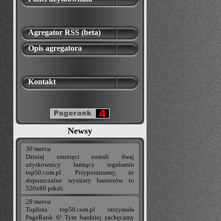
Agregator RSS (beta)
Opis agregatora
Kontakt
Newsy
30 marca
Dzisiaj usunięci zostali dwaj
użytkownicy łamiący regulamin
top50.com.pl. Przypominamy, że
dopuszczalne wymiary bannerów to
520x60 piksli.
28 marca
Toplista top50.com.pl otrzymała
PageRank 6! Tym bardziej zachęcamy