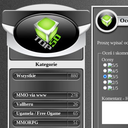
Oc
Proszę wpisać oc
Oceń i skome
Oceny
Kategorie
Wszystkie
880
MMO via www
278
Komentarz - 
Vallheru
26
Ugamela / Free Ogame
65
MMORPG
51