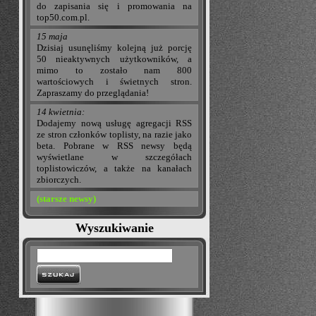
do zapisania się i promowania na
top50.com.pl.
15 maja
Dzisiaj usunęliśmy kolejną już porcję
50 nieaktywnych użytkowników, a
mimo to zostało nam 800
wartościowych i świetnych stron.
Zapraszamy do przeglądania!
14 kwietnia:
Dodajemy nową usługę agregacji RSS
ze stron członków toplisty, na razie jako
beta. Pobrane w RSS newsy będą
wyświetlane w szczegółach
toplistowiczów, a także na kanałach
zbiorczych.
(starsze newsy)
Wyszukiwanie