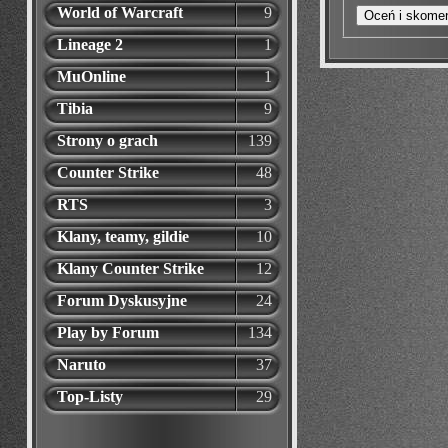
World of Warcraft
9
Lineage 2
1
MuOnline
1
Tibia
9
Strony o grach
139
Counter Strike
48
RTS
3
Klany, teamy, gildie
10
Klany Counter Strike
12
Forum Dyskusyjne
24
Play by Forum
134
Naruto
37
Top-Listy
29