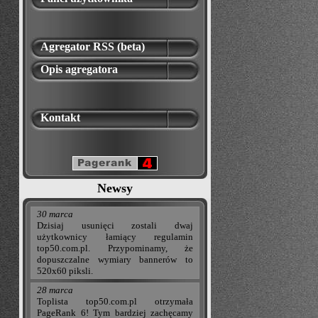
Agregator RSS (beta)
Opis agregatora
Kontakt
Newsy
30 marca
Dzisiaj usunięci zostali dwaj
użytkownicy łamiący regulamin
top50.com.pl. Przypominamy, że
dopuszczalne wymiary bannerów to
520x60 piksli.
28 marca
Toplista top50.com.pl otrzymała
PageRank 6! Tym bardziej zachęcamy