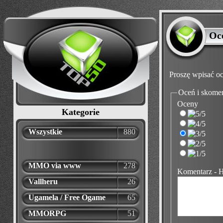
Oc
Proszę wpisać oc
Oceń i skome
Oceny
Kategorie
Wszystkie
880
MMO via www
278
Komentarz - 
Vallheru
26
Ugamela / Free Ogame
65
MMORPG
51