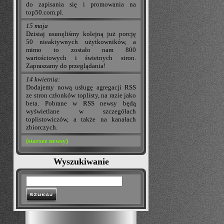
do zapisania się i promowania na
top50.com.pl.
15 maja
Dzisiaj usunęliśmy kolejną już porcję
50 nieaktywnych użytkowników, a
mimo to zostało nam 800
wartościowych i świetnych stron.
Zapraszamy do przeglądania!
14 kwietnia:
Dodajemy nową usługę agregacji RSS
ze stron członków toplisty, na razie jako
beta. Pobrane w RSS newsy będą
wyświetlane w szczegółach
toplistowiczów, a także na kanałach
zbiorczych.
(starsze newsy)
Wyszukiwanie