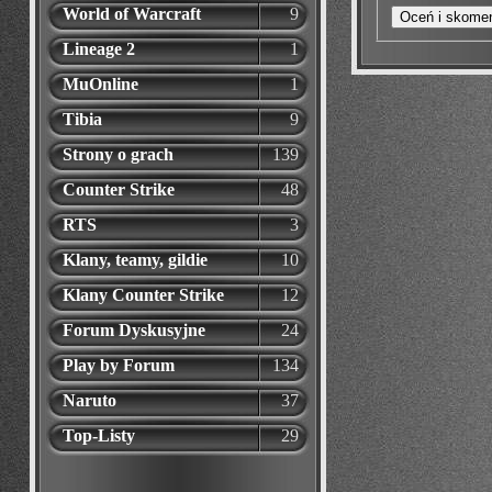
World of Warcraft
9
Lineage 2
1
MuOnline
1
Tibia
9
Strony o grach
139
Counter Strike
48
RTS
3
Klany, teamy, gildie
10
Klany Counter Strike
12
Forum Dyskusyjne
24
Play by Forum
134
Naruto
37
Top-Listy
29