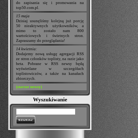
do zapisania się i promowania na
top50.com.pl.
15 maja
Dzisiaj usunęliśmy kolejną już porcję
50 nieaktywnych użytkowników, a
mimo to zostało nam 800
wartościowych i świetnych stron.
Zapraszamy do przeglądania!
14 kwietnia:
Dodajemy nową usługę agregacji RSS
ze stron członków toplisty, na razie jako
beta. Pobrane w RSS newsy będą
wyświetlane w szczegółach
toplistowiczów, a także na kanałach
zbiorczych.
(starsze newsy)
Wyszukiwanie