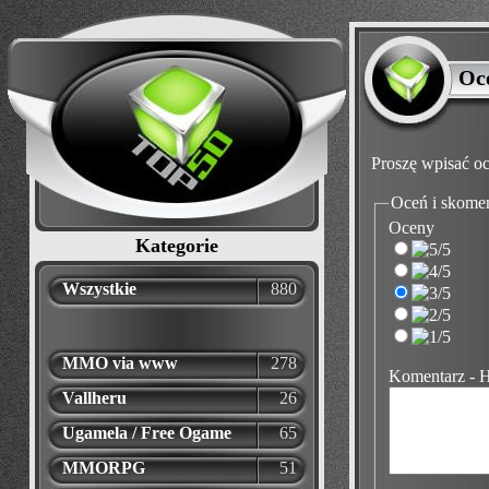
Oc
Proszę wpisać oc
Oceń i skome
Oceny
Kategorie
Wszystkie
880
MMO via www
278
Komentarz - 
Vallheru
26
Ugamela / Free Ogame
65
MMORPG
51