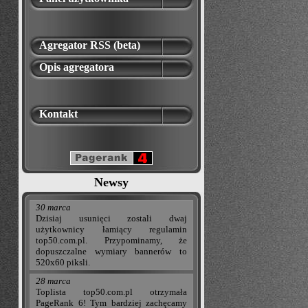
Agregator RSS (beta)
Opis agregatora
Kontakt
Newsy
30 marca
Dzisiaj usunięci zostali dwaj
użytkownicy łamiący regulamin
top50.com.pl. Przypominamy, że
dopuszczalne wymiary bannerów to
520x60 piksli.
28 marca
Toplista top50.com.pl otrzymała
PageRank 6! Tym bardziej zachęcamy