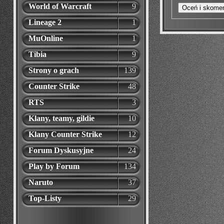
World of Warcraft
9
Lineage 2
1
MuOnline
1
Tibia
9
Strony o grach
139
Counter Strike
48
RTS
3
Klany, teamy, gildie
10
Klany Counter Strike
12
Forum Dyskusyjne
24
Play by Forum
134
Naruto
37
Top-Listy
29