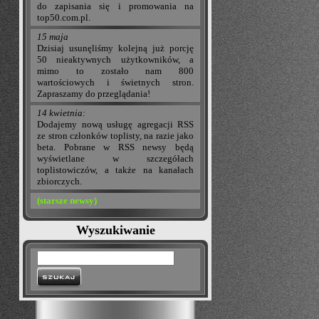
do zapisania się i promowania na
top50.com.pl.
15 maja
Dzisiaj usunęliśmy kolejną już porcję
50 nieaktywnych użytkowników, a
mimo to zostało nam 800
wartościowych i świetnych stron.
Zapraszamy do przeglądania!
14 kwietnia:
Dodajemy nową usługę agregacji RSS
ze stron członków toplisty, na razie jako
beta. Pobrane w RSS newsy będą
wyświetlane w szczegółach
toplistowiczów, a także na kanałach
zbiorczych.
(starsze newsy)
Wyszukiwanie