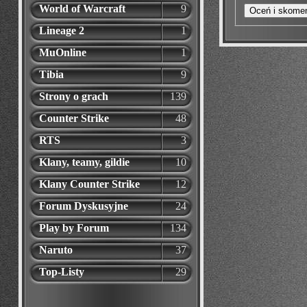
World of Warcraft
9
Lineage 2
1
MuOnline
1
Tibia
9
Strony o grach
139
Counter Strike
48
RTS
3
Klany, teamy, gildie
10
Klany Counter Strike
12
Forum Dyskusyjne
24
Play by Forum
134
Naruto
37
Top-Listy
29