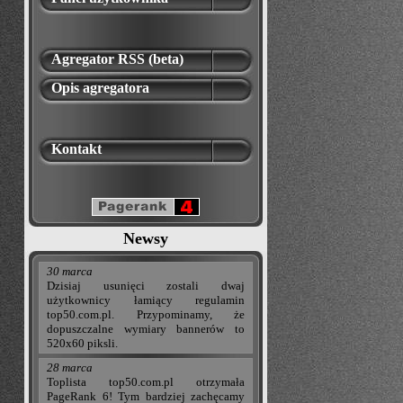
Agregator RSS (beta)
Opis agregatora
Kontakt
Newsy
30 marca
Dzisiaj usunięci zostali dwaj
użytkownicy łamiący regulamin
top50.com.pl. Przypominamy, że
dopuszczalne wymiary bannerów to
520x60 piksli.
28 marca
Toplista top50.com.pl otrzymała
PageRank 6! Tym bardziej zachęcamy