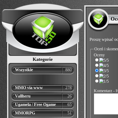
Oc
Proszę wpisać oc
Oceń i skome
Oceny
Kategorie
Wszystkie
880
MMO via www
278
Komentarz - 
Vallheru
26
Ugamela / Free Ogame
65
MMORPG
51